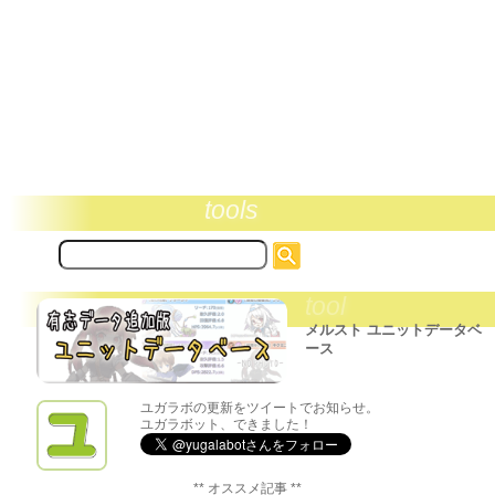
tools
サ
イ
ト
tool
内
検
メルスト ユニットデータベ
索:
ース
ユガラボの更新をツイートでお知らせ。
ユガラボット、できました！
** オススメ記事 **