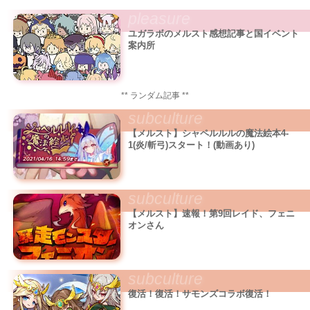
pleasure
ユガラボのメルスト感想記事と国イベント
案内所
** ランダム記事 **
subculture
【メルスト】シャペルルルの魔法絵本4-
1(炎/斬弓)スタート！(動画あり)
subculture
【メルスト】速報！第9回レイド、フェニ
オンさん
subculture
復活！復活！サモンズコラボ復活！