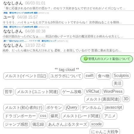
ななしさん
06/03 01:01
「客に応援されるのが真打の芸か？」のセリフ大好きなんですけどそれがノイズになって…
(
降臨 週刊少年ジャンプ 2026年19号 感想
へのコメント)
ユーリ
04/08 15:57
そうそう、ハイキューもヒロアカも2作目のヒットですからね！ 次作跳ねることを期待…
(
降臨 週刊少年ジャンプ 2026年19号 感想
へのコメント)
ななしさん
04/08 00:38
小副川面白かったのになぁ…… 前話の熱いテーマと今話の魔法習得とか終わらせ方とし…
(
殿一「告白ではないので…」←？？？？？💢 週刊少年ジャンプ
へのコメント)
ななしさん
12/10 22:42
純粋、だったら確かに失礼だけれども 柔軟、と表現しているので 普通に褒め言葉なの…
管理人のコメント返信について
** tag cloud **
swift
Sculptris
メルスト(イベント日記)
ユガラボについて
食べ物
美活
VRChat
WordPress
哲学
メルスト(ユニット関連)
ゲーム攻略
3D
メルスト(裏面関連)
jQuery
javascript
メルスト(初心者向け)
ポケモン
デンホルム
css
ドラゴンポーカー
爆死
メルスト(シード関連)
アニメ
xcode
ジャンプ感想
備忘録
あんさんぶるスターズ
にゃんこ大戦争