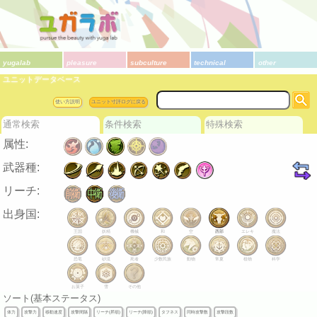
yugalab
pleasure
subculture
technical
other
ユニットデータベース
使い方説明
ユニット寸評ログに戻る
通常検索
条件検索
特殊検索
属性:
武器種:
リーチ:
出身国:
王国
妖精
機械
和
空
西部
エレキ
魔法
恐竜
砂漠
死者
少数民族
動物
常夏
植物
科学
お菓子
雪
その他
ソート(基本ステータス)
体力
攻撃力
移動速度
攻撃間隔
リーチ(昇順)
リーチ(降順)
タフネス
同時攻撃数
攻撃段数