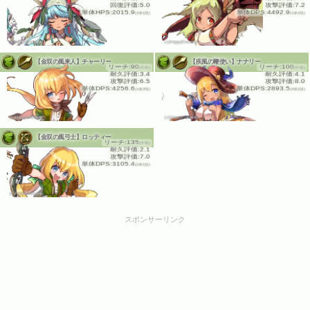
回復評価:5.0
攻撃評価:7.2
単体HPS:2015.9
単体DPS:4492.9
(2体1段)
(1体1段)
(c)HappyElements
(c)HappyElements
【金双の風来人】チャーリー
【疾風の鞭使い】ナナリー
リーチ:90
リーチ:100
(中衛)
(中衛)
耐久評価:3.4
耐久評価:4.1
攻撃評価:6.5
攻撃評価:8.0
単体DPS:4256.6
単体DPS:2893.5
(1体2段)
(3体1段)
(c)HappyElements
(c)HappyElements
【金双の風弓士】ロッティー
リーチ:135
(中衛)
耐久評価:2.1
攻撃評価:7.0
単体DPS:3105.4
(2体1段)
(c)HappyElements
スポンサーリンク