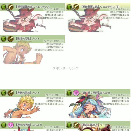
【禍殃撃覆の銃】ウェルテクス
【禍殃撃覆の銃】ウェルテクス [S]
リーチ:140
リーチ:140
(中衛)
(中衛)
耐久評価:9.6
耐久評価:10.1
攻撃評価:12.0
攻撃評価:12.6
単体DPS:4530
単体DPS:5015
(3体5段)
(3体5段)
(c)HappyElements
(c)HappyElements
【剛情の応歌】カント
リーチ:100
(中衛)
耐久評価:3.9
攻撃評価:7.2
単体DPS:4939.1
(1体3段)
(c)HappyElements
スポンサーリンク
【鼻歌の双弟】カント
【誠に導く巫師】ヨルルタ
リーチ:95
リーチ:140
(中衛)
(中衛)
耐久評価:3.2
耐久評価:2.5
攻撃評価:6.2
回復評価:5.6
単体DPS:4119.3
単体HPS:2401.4
(1体3段)
(2体1段)
(c)HappyElements
(c)HappyElements
【導きの巫師】ヨルルタ
【荒原の風来人】ライカ
リーチ:140
リーチ:120
(中衛)
(中衛)
耐久評価:2.0
耐久評価:2.9