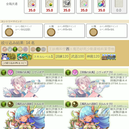
全職共通
35.0
35.0
35.0
35.0
35.0
0.0
カントリーマインド
機/少
ルーン強化マインド
エ/魔
ルーン枠増加マインド
エ/魔
ルーン枠増加マインド
ルーン強化[1][3][5]
ルーン枠増or強化
ルーン枠増or強化
-
-
-
絞り込み結果:
14
名
王
妖
機
和
空
西
エ
魔
恐
砂
死
少
動
夏
植
科
菓
雪
他
1
訓練120
武器100
神殿120
スキルレベル
この絞り込みURLをコピー
【双揃の尖風】ニヴィポア
【双揃の尖風】ニヴィポア [S]
リーチ:140
リーチ:140
(中衛)
(中衛)
耐久評価:2.6
耐久評価:2.7
回復評価:8.0
回復評価:8.4
単体HPS:2597.7
単体HPS:2734.1
(4体1段)
(4体1段)
(c)HappyElements
(c)HappyElements
【風読みの巫師】ヨルルタ
【風読みの巫師】ヨルルタ [S]
リーチ:140
リーチ:140
(中衛)
(中衛)
耐久評価:3.6
耐久評価:3.8
攻撃評価:7.6
攻撃評価:8
単体DPS:4031.7
単体DPS:4245.8
(2体3段)
(2体3段)
(c)HappyElements
(c)HappyElements