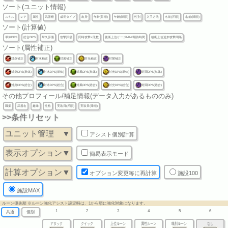
ソート(ユニット情報)
スキル
レア
属性
武器種
成長タイプ
出身
年齢(昇順)
年齢(降順)
性別
入手方法
名前(昇順)
名前(降順)
ソート(計算値)
単体DPS
総合DPS
耐久評価
攻撃評価
同時攻撃×段数
後衛上位ゲージMAX期待時間
後衛上位追加攻撃間隔
ソート(属性補正)
対炎補正
対水補正
対風補正
対光補正
対闇補正
対炎DPS(単体)
対水DPS(単体)
対風DPS(単体)
対光DPS(単体)
対闇DPS(単体)
対炎DPS(総合)
対水DPS(総合)
対風DPS(総合)
対光DPS(総合)
対闇DPS(総合)
その他プロフィール/補足情報(データ入力があるもののみ)
職業
武器名
趣味
性格
実装日(昇順)
実装日(降順)
>>条件リセット
ユニット管理 ▼
アシスト個別計算
表示オプション▼
簡易表示モード
計算オプション▼
オプション変更毎に再計算
施設100
施設MAX
ルーン優先順 ※ルーン強化アシスト設定時は、1から順に強化対象になります。
1
2
3
4
5
6
共通
個別
アタック
クイック
上位ルーン
属性ルーン
職別ルーン
なし