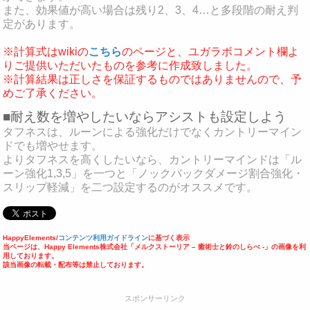
また、効果値が高い場合は残り2、3、4…と多段階の耐え判
定があります。
※計算式はwikiの
こちら
のページと、ユガラボコメント欄よ
りご提供いただいたものを参考に作成致しました。
※計算結果は正しさを保証するものではありませんので、予
めご了承ください。
■耐え数を増やしたいならアシストも設定しよう
タフネスは、ルーンによる強化だけでなくカントリーマイン
ドでも増やせます。
よりタフネスを高くしたいなら、カントリーマインドは「ル
ーン強化1,3,5」を一つと「ノックバックダメージ割合強化・
スリップ軽減」を二つ設定するのがオススメです。
HappyElements/
コンテンツ利用ガイドライン
に基づく表示
当ページは、Happy Elements株式会社「メルクストーリア – 癒術士と鈴のしらべ -」の画像を利
用しております。
該当画像の転載・配布等は禁止しております。
スポンサーリンク