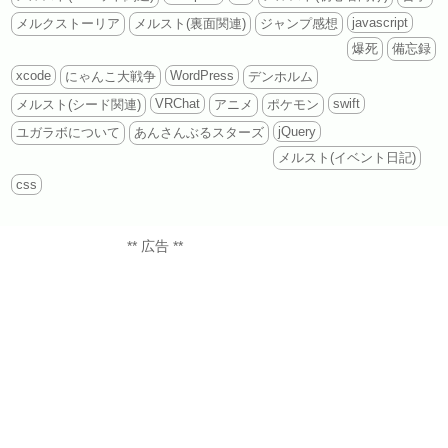
javascript
メルクストーリア
メルスト(裏面関連)
ジャンプ感想
爆死
備忘録
xcode
WordPress
にゃんこ大戦争
デンホルム
VRChat
swift
メルスト(シード関連)
アニメ
ポケモン
jQuery
ユガラボについて
あんさんぶるスターズ
メルスト(イベント日記)
css
** 広告 **