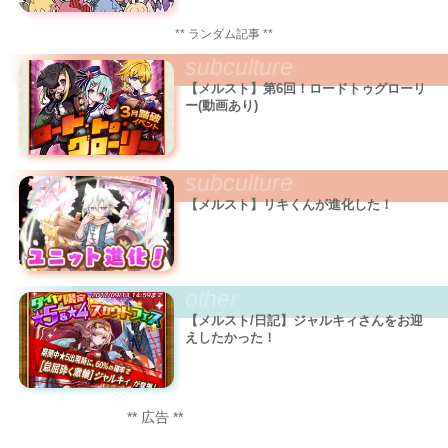
** ランダム記事 **
subculture
【メルスト】第6回！ロードトゥグローリ
ー(動画あり)
subculture
【メルスト】リキくんが進化した！
other
【メルスト/日記】ジャルキィさんをお迎
えしたかった！
** 広告 **