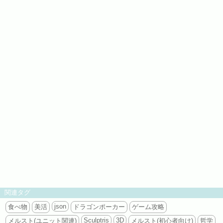
関連タグ
json
食べ物
美活
ドラゴンポーカー
ゲーム攻略
Sculptris
3D
メルスト(ユニット関連)
メルスト(初心者向け)
哲学