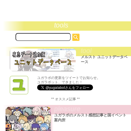
tools
サ
イ
ト
tool
内
検
メルスト ユニットデータベ
索:
ース
ユガラボの更新をツイートでお知らせ。
ユガラボット、できました！
** オススメ記事 **
pleasure
ユガラボのメルスト感想記事と国イベント
案内所