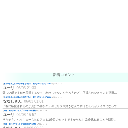
新着コメント
(
誰よりも先んじて咲き誇る花で在れ 週刊少年ジャンプ 2026
へのコメント)
ユーリ
06/03 21:33
難しい所ですねw 応援するなってわけじゃないんだろうけど、応援されなきゃ力を発揮…
(
誰よりも先んじて咲き誇る花で在れ 週刊少年ジャンプ 2026
へのコメント)
ななしさん
06/03 01:01
「客に応援されるのが真打の芸か？」のセリフ大好きなんですけどそれがノイズになって…
(
降臨 週刊少年ジャンプ 2026年19号 感想
へのコメント)
ユーリ
04/08 15:57
そうそう、ハイキューもヒロアカも2作目のヒットですからね！ 次作跳ねることを期待…
(
降臨 週刊少年ジャンプ 2026年19号 感想
へのコメント)