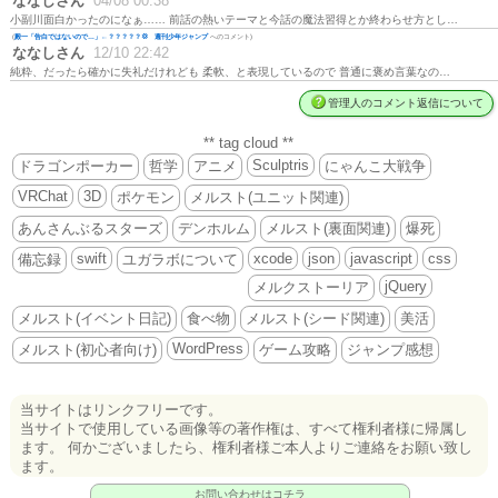
ななしさん
04/08 00:38
小副川面白かったのになぁ…… 前話の熱いテーマと今話の魔法習得とか終わらせ方とし…
(
殿一「告白ではないので…」←？？？？？💢 週刊少年ジャンプ
へのコメント)
ななしさん
12/10 22:42
純粋、だったら確かに失礼だけれども 柔軟、と表現しているので 普通に褒め言葉なの…
管理人のコメント返信について
** tag cloud **
Sculptris
ドラゴンポーカー
哲学
アニメ
にゃんこ大戦争
VRChat
3D
ポケモン
メルスト(ユニット関連)
あんさんぶるスターズ
デンホルム
メルスト(裏面関連)
爆死
swift
xcode
json
javascript
css
備忘録
ユガラボについて
jQuery
メルクストーリア
メルスト(イベント日記)
食べ物
メルスト(シード関連)
美活
WordPress
メルスト(初心者向け)
ゲーム攻略
ジャンプ感想
当サイトはリンクフリーです。
当サイトで使用している画像等の著作権は、すべて権利者様に帰属し
ます。 何かございましたら、権利者様ご本人よりご連絡をお願い致し
ます。
お問い合わせはコチラ