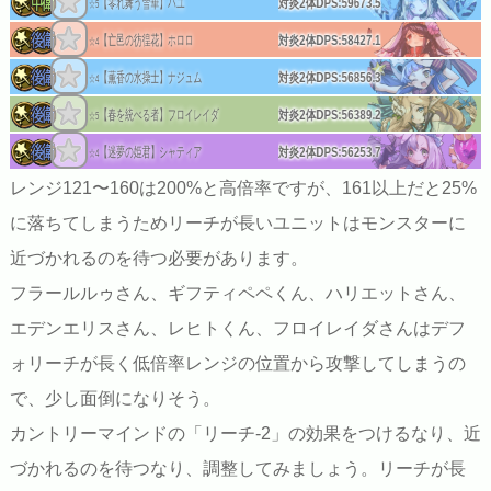
【零れ舞う雪華】パユ
対炎2体DPS:
59673.5
☆5
【亡邑の彷徨花】ホロロ
対炎2体DPS:
58427.1
☆4
【薫香の水操士】ナジュム
対炎2体DPS:
56856.3
☆4
【春を統べる者】フロイレイダ
対炎2体DPS:
56389.2
☆5
【迷夢の姫君】シャティア
対炎2体DPS:
56253.7
☆4
レンジ121〜160は200%と高倍率ですが、161以上だと25%
に落ちてしまうためリーチが長いユニットはモンスターに
近づかれるのを待つ必要があります。
フラールルゥさん、ギフティペペくん、ハリエットさん、
エデンエリスさん、レヒトくん、フロイレイダさんはデフ
ォリーチが長く低倍率レンジの位置から攻撃してしまうの
で、少し面倒になりそう。
カントリーマインドの「リーチ-2」の効果をつけるなり、近
づかれるのを待つなり、調整してみましょう。リーチが長