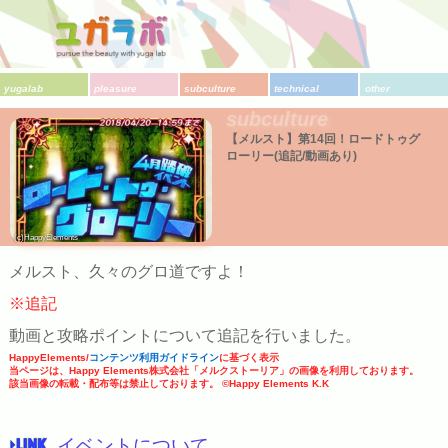
yugalab
pleasure
subculture
technical
other
subculture
【メルスト】第14回！ロードトゥグ
ローリー(追記/動画あり)
(c)HappyElements
メルスト、久々のグロ道ですよ！
※追記
動画と攻略ポイントについて追記を行いました。
HappyElements/
コンテンツ利用ガイドライン
に基づく表示
当ページは、Happy Elements株式会社「メルクストーリア」の画像を利用しております。
該当画像の転載・配布等は禁止しております。 ©Happy Elements K.K
イベントについて