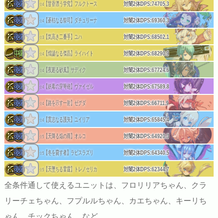
【甘香漂う学究】フルクトース
対闇2体DPS:
74705.3
☆4
【蒼枯なる祭司】ダチュリーナ
対闇2体DPS:
69360.3
☆4
【気高き二番手】ユハ
対闇2体DPS:
68502.1
☆3
【煌謐なる傑晶】ライハイト
対闇2体DPS:
68290.9
☆4
【夜廻る砂風】サディク
対闇2体DPS:
67724.6
☆4
【妖毒の穿弩砲】ヴァイゼル
対闇2体DPS:
67589.8
☆4
【路を示す一射】ゼグダ
対闇2体DPS:
66711.9
☆4
【貫志なる護矢】ユイリア
対闇2体DPS:
65845.4
☆4
【天降る焔の雨】オルコ
対闇2体DPS:
64920.3
☆5
【冬を齎す者】ラピスラズリ
対闇2体DPS:
64340.5
☆5
【天墜ちる雷霆】トレノセリカ
対闇2体DPS:
62344.7
☆5
全条件通して使えるユニットは、フロリリアちゃん、クラ
リーチェちゃん、フプルルちゃん、カエちゃん、キーリち
ゃん、チックちゃん、など。