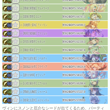
対水2体DPS:
68374.7
☆4
【莱姆の果醤姫】マルメラータ
対水2体DPS:
74542.7
☆5
【霰弾の撃手】ロエナ
対水2体DPS:
64747.3
☆3
【籠檻繋ぐ柔枷】アメトリン
対水2体DPS:
64590.3
☆5
【暗夜の琥珀姫】ファジュル
対水2体DPS:
64249.6
☆5
【片恋の射撃手】セネシオ
対水2体DPS:
62330.3
☆3
【弾道の覇者】アウラ
対水2体DPS:
61947.8
☆5
【魅する碧き翼】リベルディ
対水2体DPS:
61314.4
☆5
【賭遊戯の女帝】フラヴィア
対水2体DPS:
59024.9
☆5
【護判の律弾】オフィシア
対水2体DPS:
58323.9
☆4
【心裡の暴き手】エアハルト
対水2体DPS:
60288.4
☆4
【禁秘なる胸臆】シャハーユ
対水2体DPS:
57227.0
☆4
【狂濤たる王蛇】ルジャンドル
対水2体DPS:
57055.0
☆5
ヴィンにスノンと厄介なシードが出てくるため、パーティ