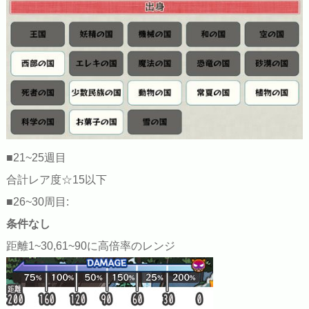
■21~25週目
合計レア度☆15以下
■26~30周目:
条件なし
距離1~30,61~90に高倍率のレンジ