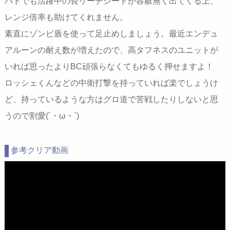
バトでも活躍中の長リーチシードが容赦無く出てくる上、
レンジ倍率も助けてくれません。
素直にゾンビ盾を使って足止めしましょう。最近エンデュ
アルーンの耐え数が増えたので、高タフネスのユニットが
いれば思ったよりBC頑張らなくてもゆるく押せますよ！
ロッシェくんなどの中衛打撃を持っていれば楽でしょうけ
ど、持っているような方はグロ道で苦戦したりしないと思
うので割愛(´・ω・`)
参考クリア動画