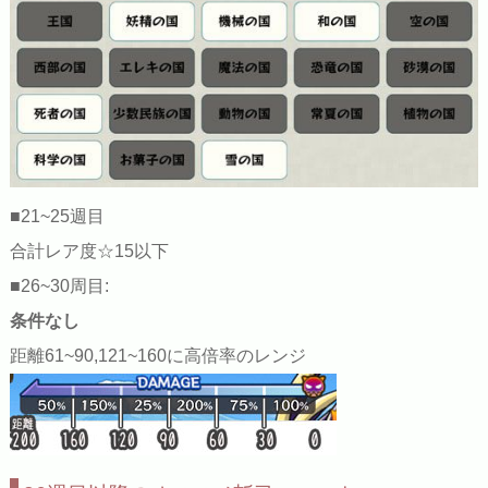
■21~25週目
合計レア度☆15以下
■26~30周目:
条件なし
距離61~90,121~160に高倍率のレンジ