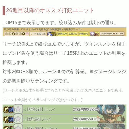
26週目以降のオススメ打銃ユニット
TOP15まで表示してます。絞り込み条件は以下の通り。
リーチ130以上で絞り込んでいますが、ヴィンスノンを相手
にゾンビ盾を使う場合はリーチ155以上のユニットの利用を
推奨します。
対水2体DPS順で、ルーン30での計算値。※ダメージレンジ
の影響を除いたランキングです。
(リーチとボス2体を相手にすることを考慮したオススメユニットであり、
ユニット全員からのランキングではないです。)
【天球翔る星影】アシュレイ
対水2体DPS:
85502.1
☆5
【荒野の英雄】ジャンゴ
対水2体DPS:
70381.2
☆4
【懐抱く頭蓋骨】バンダージェ