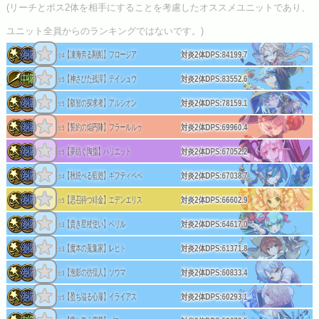
(リーチとボス2体を相手にすることを考慮したオススメユニットであり、
ユニット全員からのランキングではないです。)
【凍海奔る剛船】フロージア
対炎2体DPS:
84199.7
☆4
【神さびた残滓】テイシュウ
対炎2体DPS:
83552.6
☆5
【叡智の探求者】アルシオン
対炎2体DPS:
78159.1
☆5
【誓約の焔円陣】フラールルゥ
対炎2体DPS:
69960.4
☆5
【夢紡ぐ陶指】ハリエット
対炎2体DPS:
67052.2
☆5
【秋統べる藍翅】ギフティペペ
対炎2体DPS:
67038.7
☆4
【思召待つ緋金】エデンエリス
対炎2体DPS:
66602.9
☆5
【貴き星杖使い】ベリル
対炎2体DPS:
64617.0
☆3
【魔本の蒐集家】レヒト
対炎2体DPS:
61371.8
☆3
【泡影の彷徨人】ソウマ
対炎2体DPS:
60833.4
☆3
【盈ち溢る心扉】イライアス
対炎2体DPS:
60293.1
☆5