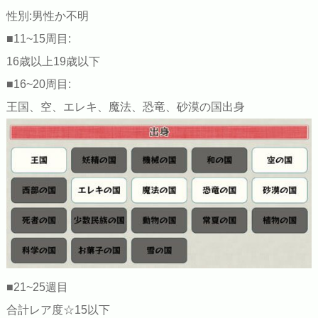
性別:男性か不明
■11~15周目:
16歳以上19歳以下
■16~20周目:
王国、空、エレキ、魔法、恐竜、砂漠の国出身
■21~25週目
合計レア度☆15以下