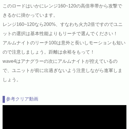
このロードはいかにレンジ160~120の高倍率帯から攻撃で
きるかに掛かっています。
レンジ160~120なら200%、すなわち火力2倍ですのでユニ
ットの選択は基本性能よりもリーチで選んでください！
アルムナイトのリーチ100は意外と長いしモーションも短い
ので注意しましょう。距離は余裕をもって！
wave4はアナグラーの次にアルムナイトが控えているの
で、ユニットが前に出過ぎないよう注意しながら進軍しま
しょう。
参考クリア動画