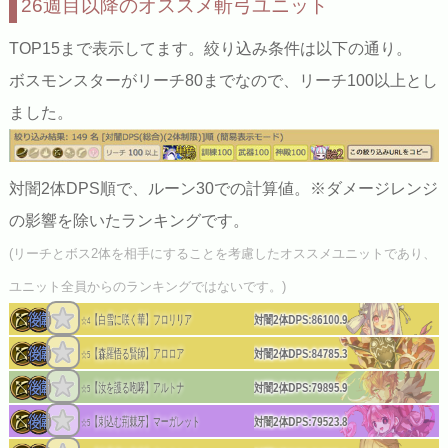
26週目以降のオススメ斬弓ユニット
TOP15まで表示してます。絞り込み条件は以下の通り。
ボスモンスターがリーチ80までなので、リーチ100以上とし
ました。
対闇2体DPS順で、ルーン30での計算値。※ダメージレンジ
の影響を除いたランキングです。
(リーチとボス2体を相手にすることを考慮したオススメユニットであり、
ユニット全員からのランキングではないです。)
【白雪に咲く華】フロリリア
対闇2体DPS:
86100.9
☆4
【森羅悟る賢師】アロロア
対闇2体DPS:
84785.3
☆5
【汝を護る咆哮】アルトナ
対闇2体DPS:
79895.9
☆5
【刺込む荊棘牙】マーガレット
対闇2体DPS:
79523.8
☆5