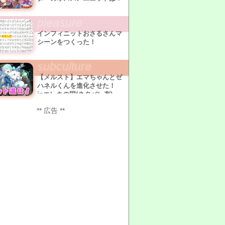
pleasure
インフィニットおさるさんマ
シーンをつくった！
subculture
【メルスト】エマちゃんとゼ
ハネルくんを進化させた！
inエレキの国(ネタバレ有)
** 広告 **