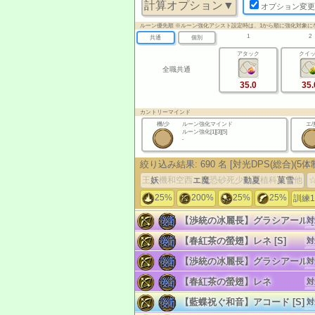
計算オプション▼
オプション変更
ルーン優先順 ※ルーン強化アシスト設定時は、1から順に強化対象に
1
2
共通
個別
アタック
クイ
全職共通
35.0
35.
カントリーマインド
機/少
ルーン強化マインド
エ/
ルーン強化[1][3][5]
-
絞り込み結果:
690
名
[対光DPS(総合)(5体
王
妖
機
和
空
西
エ
魔
恐
砂
死
少
動
夏
植
科
菓
雪
他
25%
200%
25%
25%
訓練1
【渉統の冰麗長】グラシアール [S
対
リ
【春紅茶の螢翅】レネ [S]
対
単
リ
【渉統の冰麗長】グラシアール
対
単
リ
【春紅茶の螢翅】レネ
対
単
リ
【藍蝶祝ぐ和音】アコード [S]
対
単
リ