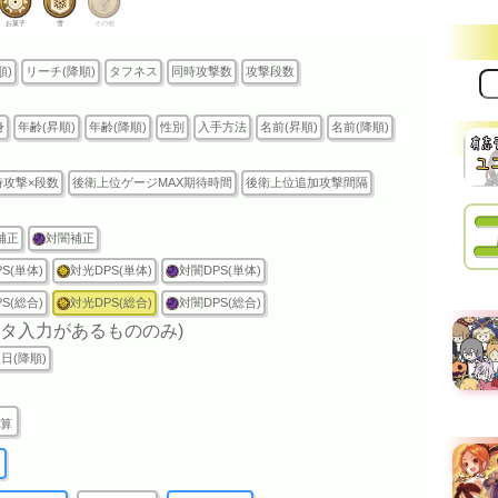
お菓子
雪
その他
順)
リーチ(降順)
タフネス
同時攻撃数
攻撃段数
サ
イ
ト
身
年齢(昇順)
年齢(降順)
性別
入手方法
名前(昇順)
名前(降順)
内
検
索:
時攻撃×段数
後衛上位ゲージMAX期待時間
後衛上位追加攻撃間隔
補正
対闇補正
S(単体)
対光DPS(単体)
対闇DPS(単体)
S(総合)
対光DPS(総合)
対闇DPS(総合)
ータ入力があるもののみ)
日(降順)
算