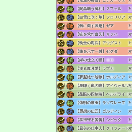
【電遊の奏響】ピチカーリエ
対
単
リ
【闇黒纏う魔札】スフォル
対
単
リ
【白雪に咲く華】フロリリア
対
単
リ
【髄に熾す興趣】ゼア
対
単
リ
【疵を求む白叉】サァハ
対
単
リ
【軌金の海兵】アウグスト
対
単
リ
【路を示す一射】ゼグダ
対
単
リ
【縁の仕立て猫】ロロ
対
単
リ
【測る魔具愛】ラプカ
対
単
リ
【夢魘絶つ晗暸】ホルディア
対
単
リ
【星暉く嵐の瞳】アイウォルツ [S
対
単
リ
【晶眼の四剣装】ベルデライト
対
単
リ
【薄明の淑蚕】ラソワレーヌ
対
単
リ
【麗想の伝匠】ゴルディン
対
単
リ
【享街守る警笛】シビック
対
単
リ
【風矢の仕事人】クリフォード
対
単