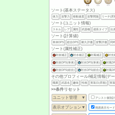
常夏
植物
科学
ソート(基本ステータス)
体力
攻撃力
移動速度
攻撃間隔
リーチ(昇
ソート(ユニット情報)
スキル
レア
属性
武器種
成長タイプ
出
ソート(計算値)
単体DPS
総合DPS
耐久評価
攻撃評価
同
ソート(属性補正)
対炎補正
対水補正
対風補正
対光
対炎DPS(単体)
対水DPS(単体)
対風DP
対炎DPS(総合)
対水DPS(総合)
対風DP
その他プロフィール/補足情報(デ
職業
武器名
趣味
性格
実装日(昇順)
実装
>>条件リセット
ユニット管理 ▼
アシスト個別計
表示オプション▼
簡易表示モード