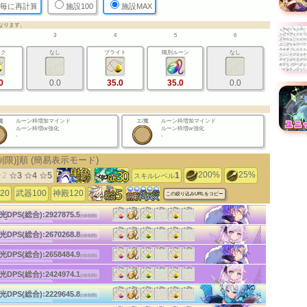
毎に再計算
施設100
施設MAX
なります。
3
4
5
6
ック
なし
ブライト
職別ルーン
なし
0
0.0
35.0
35.0
0.0
魔
ルーン枠増加マインド
エ/魔
ルーン枠増加マインド
ルーン枠増or強化
ルーン枠増or強化
-
-
制限)]順
(簡易表示モード)
200%
25%
☆2
☆3
☆4
☆5
1
スキルレベル
20
武器100
神殿120
この絞り込みURLをコピー
+7%
+2%
+7%
+2%
+7%
+2%
]
光DPS(総合):
2927875.5
(5体制限)
ーチ:175
(後衛)
+7%
+2%
+7%
+2%
+7%
+2%
(c)HappyElements
光DPS(総合):
2670268.8
(5体制限)
体DPS:3401.8
(5体2段)
ーチ:165
(後衛)
+7%
+2%
+7%
+2%
+7%
+2%
(c)HappyElements
光DPS(総合):
2658484.9
(5体制限)
体DPS:3878.1
(4体2段)
ーチ:175
(後衛)
+7%
+2%
+7%
+2%
+7%
+2%
(c)HappyElements
光DPS(総合):
2424974.1
(5体制限)
体DPS:3088.8
(5体2段)
ーチ:165
(後衛)
+7%
+2%
+7%
+2%
+7%
+2%
(c)HappyElements
光DPS(総合):
2229645.8
(5体制限)
体DPS:3521.9
(4体2段)
ーチ:175