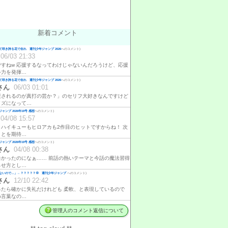
新着コメント
咲き誇る花で在れ 週刊少年ジャンプ 2026
へのコメント)
06/03 21:33
ですねw 応援するなってわけじゃないんだろうけど、応援
ゃ力を発揮…
咲き誇る花で在れ 週刊少年ジャンプ 2026
へのコメント)
さん
06/03 01:01
援されるのが真打の芸か？」のセリフ大好きなんですけど
イズになって…
ャンプ 2026年19号 感想
へのコメント)
04/08 15:57
、ハイキューもヒロアカも2作目のヒットですからね！ 次
ことを期待…
ャンプ 2026年19号 感想
へのコメント)
さん
04/08 00:38
白かったのになぁ…… 前話の熱いテーマと今話の魔法習得
らせ方とし…
ないので…」←？？？？？💢 週刊少年ジャンプ
へのコメント)
さん
12/10 22:42
ったら確かに失礼だけれども 柔軟、と表現しているので
め言葉なの…
管理人のコメント返信について