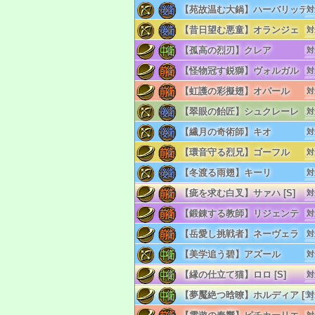
リ
【苑故温む大鍋】ハーバリッテ
対
単
リ
【昔日望む悪童】オランジェ
対
単
リ
【孤高の烈刃】クレア
対
単
リ
【怪物冠す鋭獅】ヴォルガル
対
単
リ
【虹護の彩擬翅】オパール
対
単
リ
【翠眼の飴匠】シュクレーレ
対
単
リ
【繊月の奇術師】キオ
対
単
リ
【環音守る烈兄】ゴーフル
対
単
リ
【冬渡る雨翅】キーリ
対
単
リ
【疵を求む白叉】サァハ [S]
対
単
リ
【鍛錬する教師】リジェンテ
対
単
リ
【岳愛し挑戦者】ネーヴェラ
対
単
リ
【美学追う碧】アズール
対
単
リ
【縁の仕立て猫】ロロ [S]
対
単
リ
【夢魘絶つ晗暸】ホルディア [S]
対
単
リ