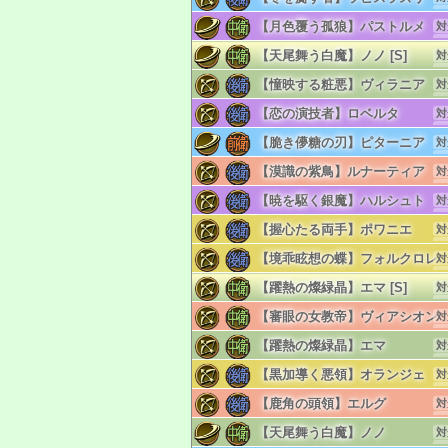
単
リ
【月色覆う孤狼】パストルメ
対
単
リ
【天尾舞う白魔】ノノ [S]
対
単
リ
【憧映する粧悪】ヴィラニア
対
単
リ
【恋の演技者】ロベルタ
対
単
リ
【脆き儚糖の刃】ピターニア
対
単
リ
【漠識の紫鳥】ルナーティア
対
単
リ
【暁を駆く銀魔】ハルシュト
対
単
リ
【握心たる両手】ポワニエ
対
単
リ
【境乖眩想の蝶】フォルクロレ
対
単
リ
【躍熱の燦緑晶】エマ [S]
対
単
リ
【審眼の女教帝】ヴィアシオン
対
単
リ
【躍熱の燦緑晶】エマ
対
単
リ
【黒加導く悪領】オランジェ
対
単
リ
【鹿角の頭領】エルグ
対
単
リ
【天尾舞う白魔】ノノ
対
単