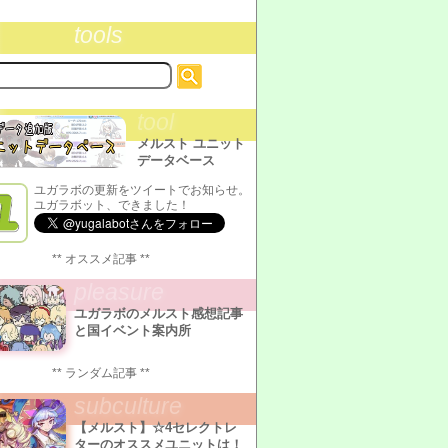
tools
tool
メルスト ユニット
データベース
ユガラボの更新をツイートでお知らせ。
ユガラボット、できました！
** オススメ記事 **
pleasure
ユガラボのメルスト感想記事
と国イベント案内所
** ランダム記事 **
subculture
【メルスト】☆4セレクトレ
ターのオススメユニットは！