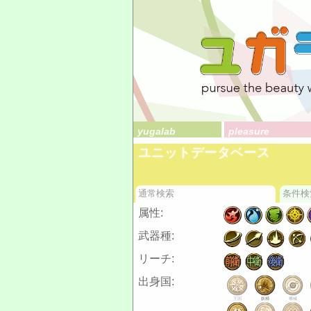
yugalab
pleasure
ユニットデータベース
通常検索
条件検
属性:
武器種:
リーチ:
出身国:
王国
妖精
機械