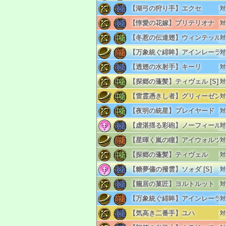
リ
【湖弓の狩り手】エクセ
対
単
リ
【惇愛の花嫁】プリテリオナ
対
単
リ
【冬惹の伝達翅】ウィンテッル
対
単
リ
【万象統ぐ緋眸】アインレーラ [S
対
単
リ
【透翅の水射手】キーリ
対
単
リ
【探郷の蓬髪】ティヴェル [S]
対
単
リ
【雷霊憑きし者】グリィーゼン
対
単
リ
【夜明の統星】プレイヤード
対
単
リ
【虚湛揺る彩砲】ノーフィール [S
対
単
リ
【星暉く嵐の瞳】アイウォルツ
対
単
リ
【探郷の蓬髪】ティヴェル
対
単
リ
【糖夢儘の撥雲】ソォダ [S]
対
単
リ
【籠居の菓匠】ヨルトルット
対
単
リ
【万象統ぐ緋眸】アインレーラ
対
単
リ
【気高き二番手】ユハ
対
単
リ