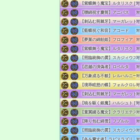
【紫蝶舞う魔宝】ルタリスク [S]
対
単
リ
【聯綿祝す慶筒】アニバス
対
単
リ
【刺込む荊棘牙】マーガレット [S
対
単
リ
【藍蝶祝ぐ和音】アコード
対
単
リ
【夢菓の綿飴姫】フロフィア
対
単
リ
【紫蝶舞う魔宝】ルタリスク
対
単
リ
【照臨統御の霙】スカジィウス [S
対
単
リ
【恋越の演偽者】ロベルタ
対
単
リ
【万象成る不貌】レルハルニー
対
単
リ
【境乖眩想の蝶】フォルクロレ [S
対
単
リ
【刺込む荊棘牙】マーガレット
対
単
リ
【暁を駆く銀魔】ハルシュト [S]
対
単
リ
【童冀綴る魔女】クラリエテス
対
単
リ
【降り包む綿雪】フプルル
対
単
リ
【照臨統御の霙】スカジィウス
対
単
リ
【冬を齎す者】ラピスラズリ
対