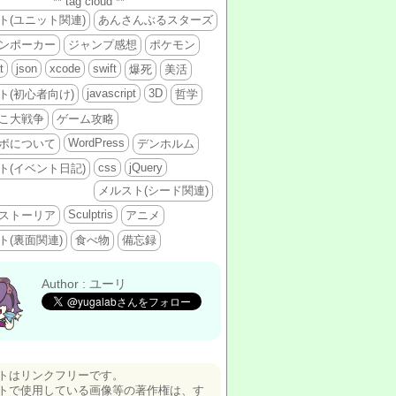
** tag cloud **
ト(ユニット関連)
あんさんぶるスターズ
ンポーカー
ジャンプ感想
ポケモン
t
json
xcode
swift
爆死
美活
javascript
3D
ト(初心者向け)
哲学
こ大戦争
ゲーム攻略
WordPress
ボについて
デンホルム
css
jQuery
ト(イベント日記)
メルスト(シード関連)
Sculptris
ストーリア
アニメ
ト(裏面関連)
食べ物
備忘録
Author : ユーリ
トはリンクフリーです。
トで使用している画像等の著作権は、す