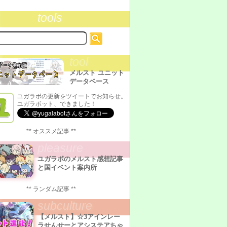
tools
tool
メルスト ユニット
データベース
ユガラボの更新をツイートでお知らせ。
ユガラボット、できました！
** オススメ記事 **
pleasure
ユガラボのメルスト感想記事
と国イベント案内所
** ランダム記事 **
subculture
【メルスト】☆3アインレー
ラせんせーとアシステアちゃ