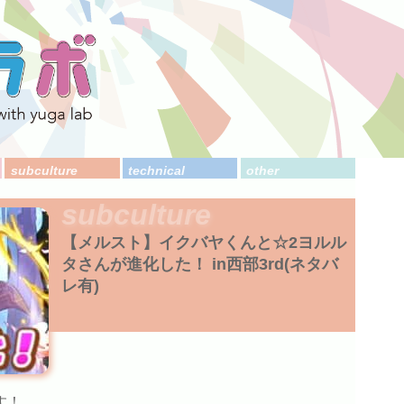
subculture
technical
other
subculture
【メルスト】イクバヤくんと☆2ヨルル
タさんが進化した！ in西部3rd(ネタバ
レ有)
す！