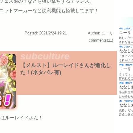
フェス限の子などを狙い撃ちするチャンス。
ニットマーカーなど便利機能も搭載してます！
(
誰よりも先んじて
ユーリ
Posted: 2021/2/24 19:21
Author: ユーリ
難しい所
comments(11)
されなき
(
誰よりも先んじて
ななし
subculture
「客に応
それがノ
【メルスト】ルーレイドさんが進化し
(
降臨 週刊少年ジ
ユーリ
た！(ネタバレ有)
そうそう
作跳ねる
(
降臨 週刊少年ジ
ななし
小副川面
とか終わ
(
殿一「告白では
ななし
純粋、だ
普通に褒
月はルーレイドさん！