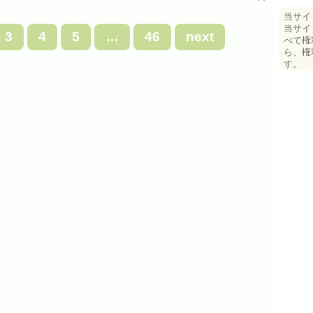
当サイ
当サイ
3
4
5
…
46
next
べて権
ら、権
す。