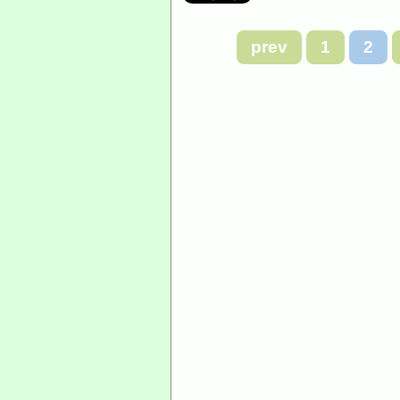
prev
1
2