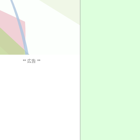
** 広告 **