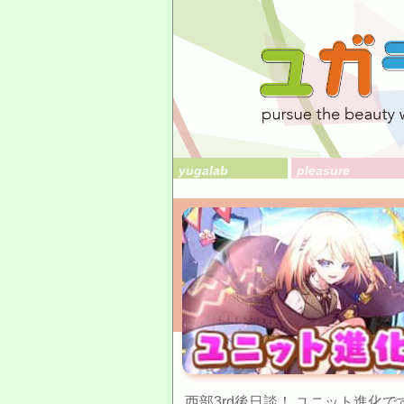
yugalab
pleasure
西部3rd後日談！ ユニット進化で