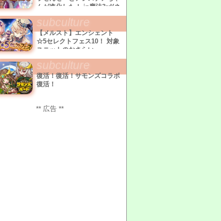
んが進化した！ in魔法3rd(ネ
タバレ有)
subculture
【メルスト】エンシェント
☆5セレクトフェス10！ 対象
ユニットのおさらい
subculture
復活！復活！サモンズコラボ
復活！
** 広告 **