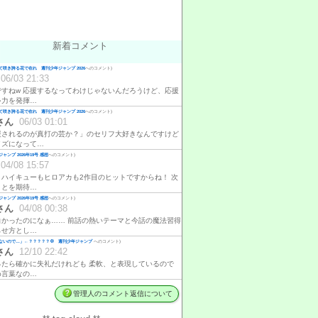
新着コメント
咲き誇る花で在れ 週刊少年ジャンプ 2026
へのコメント)
06/03 21:33
ですねw 応援するなってわけじゃないんだろうけど、応援
ゃ力を発揮…
咲き誇る花で在れ 週刊少年ジャンプ 2026
へのコメント)
さん
06/03 01:01
援されるのが真打の芸か？」のセリフ大好きなんですけど
イズになって…
ャンプ 2026年19号 感想
へのコメント)
04/08 15:57
、ハイキューもヒロアカも2作目のヒットですからね！ 次
ことを期待…
ャンプ 2026年19号 感想
へのコメント)
さん
04/08 00:38
白かったのになぁ…… 前話の熱いテーマと今話の魔法習得
らせ方とし…
ないので…」←？？？？？💢 週刊少年ジャンプ
へのコメント)
さん
12/10 22:42
ったら確かに失礼だけれども 柔軟、と表現しているので
め言葉なの…
管理人のコメント返信について