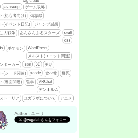
** tag cloud **
javascript
ゲーム攻略
ト(初心者向け)
備忘録
ト(イベント日記)
ジャンプ感想
swift
こ大戦争
あんさんぶるスターズ
css
is
WordPress
ポケモン
メルスト(ユニット関連)
json
3D
ンポーカー
美活
xcode
ト(シード関連)
食べ物
爆死
VRChat
ト(裏面関連)
哲学
デンホルム
ストーリア
ユガラボについて
アニメ
Author : ユーリ