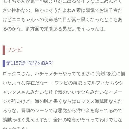
モイちゃんが第一印象より顔に出るタイプな上にめんどく
さい性格なの、確かにそうだよねw 素は陽気でお調子者だ
けどニコちゃんへの使命感で目が真っ黒くなったとこもあ
るのかな。多方面で栄養ある男だよモイちゃんは。
ワンピ
第1157話 “伝説のBAR”
ロックスさん、ハチャメチャやっててまさに”海賊”を絵に描
いたような存在だな〜！ ワンピの海賊ってルフィたちやシ
ャンクスさんみたいな粋で気のいいヤツらみたいなイメー
ジが強いけど、海の賊と書くならばロックス海賊団なんだ
ろうな。冒頭のシーンでは悪党から汚い金を奪ってるので
義賊っぽく見えますが、全部の略奪がそうってわけでもな
かったろうし…。