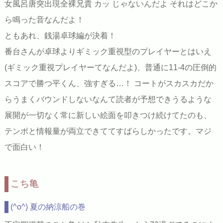
女風呂唐突出現全裸兄貴 カッ じゃないんだよ それはどこか
ら鳴った音なんだよ！
ともあれ、銭湯卓球編が決着！
番台さんが卓球よりギミック重視型のプレイヤーとはいえ
(ギミック重視プレイヤーてなんだよ)、普通に11-4の圧倒的
スコアで勝つ平くん、強すぎる…！ コートがスカスカだか
らうまくバウンドしないなんて読者が予想できうるような
展開が一切なく常に新しい絵面を叩きつけ続けてたのも、
テンポと情報量が両立できててすばらしかったです。マジ
で面白い！
こち亀
(^o^) 夏の納涼船の巻