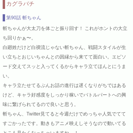
カグラバチ
第90話 斬ちゃん
斬ちゃんが大太刀を体ごと振り回す！ これがホントの大立
ち回りかぁ〜。
白廻姓だけど白禊流じゃない斬ちゃん、戦闘スタイルが生
い立ちとおじいちゃんとの因縁から来てて面白い。エピソ
ード交えてスッと入ってくるからキャラ立てほんとにうま
い。
キャラ立たせてるぶんお話の進行は遅くなりがちではある
けど、キャラ好感度をしっかり稼いでバトルパートへの興
味に繋げられてるので良いと思う。
斬ちゃん、Twitter見てると今週だけでめっちゃ人気でてて
すごかったです。動きもアニメ映えしそうなので動いてる
とこも見たくなっちゃいますね…！