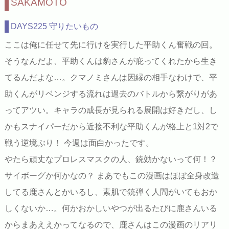
SAKAMOTO
DAYS225 守りたいもの
ここは俺に任せて先に行けを実行した平助くん奮戦の回。
そうなんだよ、平助くんは豹さんが庇ってくれたから生き
てるんだよな…。クマノミさんは因縁の相手なわけで、平
助くんがリベンジする流れは過去のバトルから繋がりがあ
ってアツい。キャラの成長が見られる展開は好きだし、し
かもスナイパーだから近接不利な平助くんが格上と1対2で
戦う逆境ぶり！ 今週は面白かったです。
やたら頑丈なプロレスマスクの人、銃効かないって何！？
サイボーグか何かなの？ まあでもこの漫画はほぼ全身改造
してる鹿さんとかいるし、素肌で銃弾く人間がいてもおか
しくないか…。何かおかしいやつが出るたびに鹿さんいる
からまあええかってなるので、鹿さんはこの漫画のリアリ