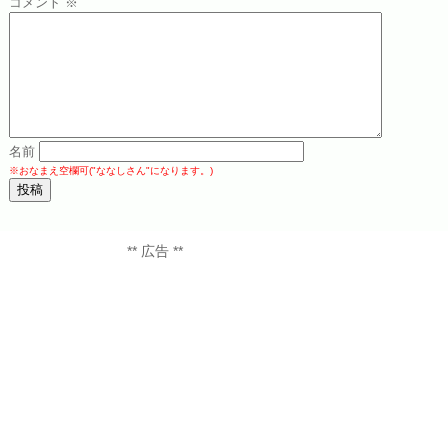
コメント
※
名前
※おなまえ空欄可("ななしさん"になります。)
** 広告 **