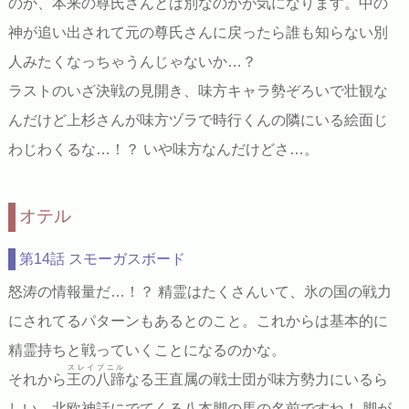
のか、本来の尊氏さんとは別なのかが気になります。中の
神が追い出されて元の尊氏さんに戻ったら誰も知らない別
人みたくなっちゃうんじゃないか…？
ラストのいざ決戦の見開き、味方キャラ勢ぞろいで壮観な
んだけど上杉さんが味方ヅラで時行くんの隣にいる絵面じ
わじわくるな…！？ いや味方なんだけどさ…。
オテル
第14話 スモーガスボード
怒涛の情報量だ…！？ 精霊はたくさんいて、氷の国の戦力
にされてるパターンもあるとのこと。これからは基本的に
精霊持ちと戦っていくことになるのかな。
スレイプニル
それから
王の八蹄
なる王直属の戦士団が味方勢力にいるら
しい。北欧神話にでてくる八本脚の馬の名前ですね！ 脚が