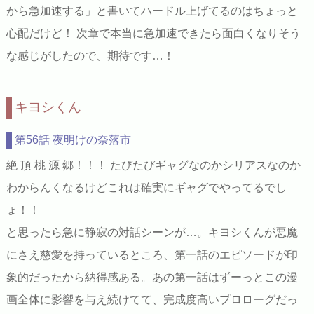
から急加速する」と書いてハードル上げてるのはちょっと
心配だけど！ 次章で本当に急加速できたら面白くなりそう
な感じがしたので、期待です…！
キヨシくん
第56話 夜明けの奈落市
絶 頂 桃 源 郷！！！ たびたびギャグなのかシリアスなのか
わからんくなるけどこれは確実にギャグでやってるでし
ょ！！
と思ったら急に静寂の対話シーンが…。キヨシくんが悪魔
にさえ慈愛を持っているところ、第一話のエピソードが印
象的だったから納得感ある。あの第一話はずーっとこの漫
画全体に影響を与え続けてて、完成度高いプロローグだっ