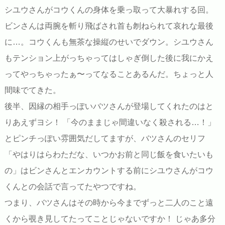
シユウさんがコウくんの身体を乗っ取って大暴れする回。
ビンさんは両腕を斬り飛ばされ首も刎ねられて哀れな最後
に…。コウくんも無茶な操縦のせいでダウン。シユウさん
もテンション上がっちゃってはしゃぎ倒した後に我にかえ
ってやっちゃったぁ〜ってなることあるんだ。ちょっと人
間味でてきた。
後半、因縁の相手っぽいバツさんが登場してくれたのはと
りあえずヨシ！ 「今のままじゃ間違いなく殺される…！」
とピンチっぽい雰囲気だしてますが、バツさんのセリフ
「やはりはらわただな、いつかお前と同じ飯を食いたいも
の」はビンさんとエンカウントする前にシユウさんがコウ
くんとの会話で言ってたやつですね。
つまり、バツさんはその時から今までずっと二人のこと遠
くから覗き見してたってことじゃないですか！ じゃあ多分