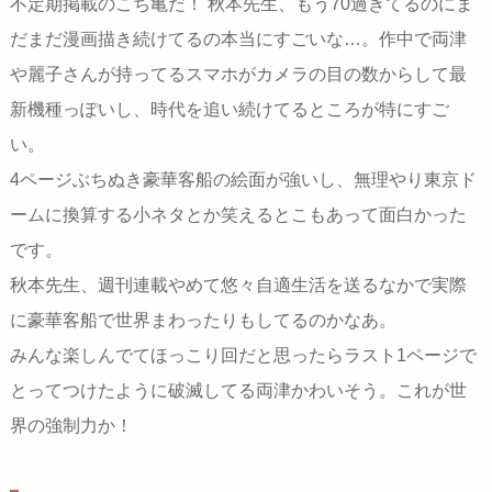
不定期掲載のこち亀だ！ 秋本先生、もう70過ぎてるのにま
だまだ漫画描き続けてるの本当にすごいな…。作中で両津
や麗子さんが持ってるスマホがカメラの目の数からして最
新機種っぽいし、時代を追い続けてるところが特にすご
い。
4ページぶちぬき豪華客船の絵面が強いし、無理やり東京ド
ームに換算する小ネタとか笑えるとこもあって面白かった
です。
秋本先生、週刊連載やめて悠々自適生活を送るなかで実際
に豪華客船で世界まわったりもしてるのかなあ。
みんな楽しんでてほっこり回だと思ったらラスト1ページで
とってつけたように破滅してる両津かわいそう。これが世
界の強制力か！