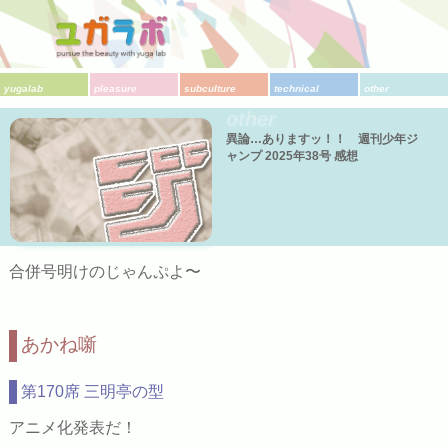
yugalab
pleasure
subculture
technical
other
other
異論…ありますッ！！ 週刊少年ジ
ャンプ 2025年38号 感想
合併号明けのじゃんぷよ〜
あかね噺
第170席 三明亭の型
アニメ化発表だ！