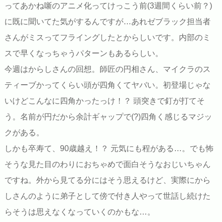
ってあかね噺のアニメ化ってけっこう前(3週間くらい前？)
に既に聞いてた気がするんですが…あれゼブラック担当者
さんがミスってフライングしたとからしいです。内部のミ
スで早くなっちゃうパターンもあるらしい。
今週はからしさんの回想。師匠の円相さん、マイクラのス
ティーブかってくらい頭が四角くてヤバい。初登場じゃな
いけどこんなに四角かったっけ！？ 頭突きで釘が打てそ
う。名前が円だから余計ギャップで(?)四角く感じるマジッ
クがある。
しかも卒寿て、90歳越え！？ 元気にも程がある…。でも怖
そうな見た目のわりにおちゃめで面白そうなおじいちゃん
ですね。外から見てる分にはそう思えるけど、実際にから
しさんのように弟子として傍で付き人やって世話し続けた
らそうは思えなくなっていくのかもな…。