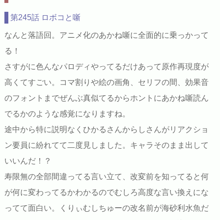
第245話 ロボコと噺
なんと落語回。アニメ化のあかね噺に全面的に乗っかって
る！
さすがに色んなパロディやってるだけあって原作再現度が
高くてすごい。コマ割りや絵の画角、セリフの間、効果音
のフォントまでぜんぶ真似てるからホントにあかね噺読ん
でるかのような感覚になりますね。
途中から特に説明なくひかるさんからしさんがリアクショ
ン要員に紛れてて二度見しました。キャラそのまま出して
いいんだ！？
寿限無の全部間違ってる言い立て、改変前を知ってると何
が何に変わってるかわかるのでむしろ高度な言い換えにな
ってて面白い。くりぃむしちゅーの改名前が海砂利水魚だ