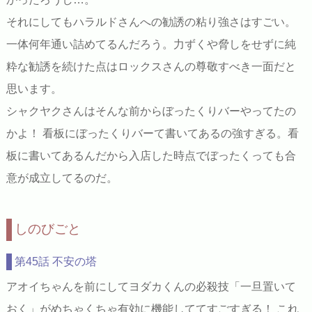
それにしてもハラルドさんへの勧誘の粘り強さはすごい。
一体何年通い詰めてるんだろう。力ずくや脅しをせずに純
粋な勧誘を続けた点はロックスさんの尊敬すべき一面だと
思います。
シャクヤクさんはそんな前からぼったくりバーやってたの
かよ！ 看板にぼったくりバーて書いてあるの強すぎる。看
板に書いてあるんだから入店した時点でぼったくっても合
意が成立してるのだ。
しのびごと
第45話 不安の塔
アオイちゃんを前にしてヨダカくんの必殺技「一旦置いて
おく」がめちゃくちゃ有効に機能しててすごすぎる！ これ