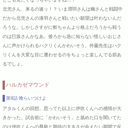
北兜さん、来るの速ッ！？ いま潤羽さんは幽さんと戦闘中
だから北兜さんの漆羽さんと戦いたい願望は叶わないんだ
ろうな。しかしさすがに斬ちゃんより格上だろうから戦う
のは巳坂さんかなあ。後ろから急に知らない怪しいおじさ
んに声かけられるハクリくんかわいそう。外薗先生はハク
リくんを大変な目に遭わせるのをちょっと楽しんでる節あ
るでしょ。
ハルカゼマウンド
第9話 喰らいつけよ
アタルくんの回想。思ってた以上に伊吹くんへの感情が大
きかった。試合前に「かわいそう」と舐めた口を聞いてた
のは伊吹くんへの尊敬と期待の大きさが会えない期間で反