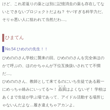
けど、これ若返りの薬とは別に記憶消去の薬も存在してな
いとできないプロジェクトだよね？ ヤバすぎる科学力だ。
そりゃ悪い人に狙われて当然だわ…。
ひまてん
No.54 ひめのの先生！！
ひめののさん学校に襲来の回。ひめののさんを完全体ほの
かて呼ぶの、ほのかちゃんが下位互換扱いされてて不憫
だ…。
ひめののさん、教師として来てるのにいち生徒である殿一
ひいき
にめっちゃ絡みにいってる〜！
贔屓
はよくないぞ！ 学校は
あくまで生徒が学ぶ場であって、アイドル活動する場所じ
ゃないんだよな…履き違えちゃアカンよ。