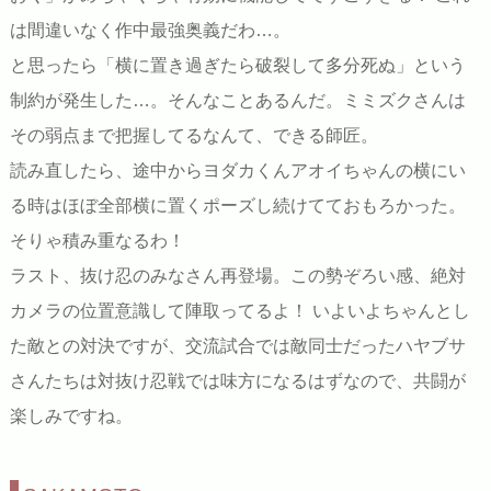
は間違いなく作中最強奥義だわ…。
と思ったら「横に置き過ぎたら破裂して多分死ぬ」という
制約が発生した…。そんなことあるんだ。ミミズクさんは
その弱点まで把握してるなんて、できる師匠。
読み直したら、途中からヨダカくんアオイちゃんの横にい
る時はほぼ全部横に置くポーズし続けてておもろかった。
そりゃ積み重なるわ！
ラスト、抜け忍のみなさん再登場。この勢ぞろい感、絶対
カメラの位置意識して陣取ってるよ！ いよいよちゃんとし
た敵との対決ですが、交流試合では敵同士だったハヤブサ
さんたちは対抜け忍戦では味方になるはずなので、共闘が
楽しみですね。