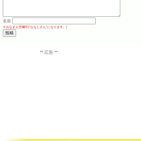
名前
※おなまえ空欄可("ななしさん"になります。)
** 広告 **