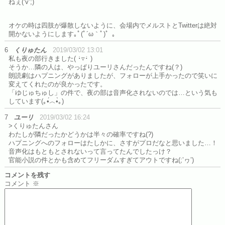
ねぇ(‘v’;)
オケの時は四肢が爆散しないように、会場内でメルストとTwitterは絶対
開かないようにします｡ﾟ(ﾟ´ω｀ﾟ)゜｡
6
くりゅたん
2019/03/02 13:01
私も夜の部行きました( ･̀▿･́ )
そうか…隣の人は、やっぱりユーリさんだったんですね(？)
朗読劇はハプニングがありましたが、フォローが上手かったので笑いに
変えてくれたのが良かったです。
「ゆじゅちゅし」の件で、夜の部は音声化されないのでは…という気も
しています(｡•́︿•̀｡)
7
ユーリ
2019/03/02 16:24
>くりゅたんさん
わたしが隣だったかどうかは半々の確率ですね(?)
ハプニングへのフォローはたしかに、さすがプロだなと思いました…！
音声化はもともとされないって言ってたんでしたっけ？
官能小説の件とかも含めてフリーダムすぎてアウトですね(;’ヮ’)
コメントを残す
コメント
※