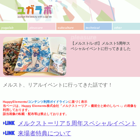
yugalab
pleasure
subculture
technical
other
pleasure
【メルスト/レポ】メルスト5周年ス
ペシャルイベントに行ってきました
メルスト、リアルイベントに行ってきた話です！
HappyElements/
コンテンツ利用ガイドライン
に基づく表示
当ページは、Happy Elements株式会社「メルクストーリア – 癒術士と鈴のしらべ -」の画像を
利用しております。
該当画像の転載・配布等は禁止しております。
メルクストーリア５周年スペシャルイベント
来場者特典について