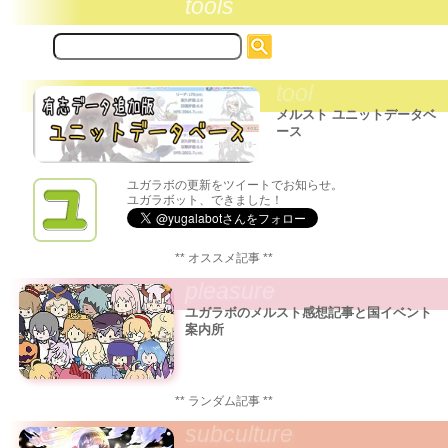
tools
サ
イ
ト
tool
内
検
メルスト ユニットデータベ
索:
ース
ユガラボの更新をツイートでお知らせ。
ユガラボット、できました！
** オススメ記事 **
pleasure
ユガラボのメルスト感想記事と国イベント
案内所
** ランダム記事 **
subculture