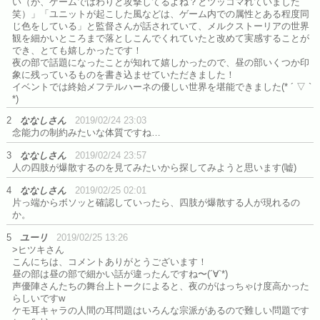
い（が、ゲームではわりと攻撃してるよね？とツッコマれていました
笑）」「ユニットが起こした風などは、ゲーム内での属性とある程度同
じ色をしている」と監督さんが話されていて、メルクストーリアの世界
観を細かいところまで落としこんでくれていたと改めて実感することが
でき、とても嬉しかったです！
夜の部で話題になったことが知れて嬉しかったので、昼の部いくつか印
象に残っているものを書き込ませていただきました！
イベントでは終始メフテルハーネの優しい世界を堪能できました(* ´ ▽ `
*)
2
ななしさん
2019/02/24 23:03
念能力の制約みたいな体質ですね…
3
ななしさん
2019/02/24 23:57
人の四肢が爆散するのを見てみたいから探してみようと思います(嘘)
4
ななしさん
2019/02/25 02:01
片っ端からボソッと確認していったら、四肢が爆散する人が現れるの
か。
5
ユーリ
2019/02/25 13:26
>ヒツキさん
こんにちは、コメントありがとうございます！
昼の部は昼の部で細かい話が違ったんですね〜(´∀`*)
声優陣さんたちの舞台上トークによると、夜のがはっちゃけ度高かった
らしいですw
ケモ耳キャラの人間の耳問題はいろんな宗派があるので難しい問題です