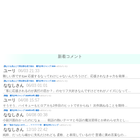
新着コメント
(
誰よりも先んじて咲き誇る花で在れ 週刊少年ジャンプ 2026
へのコメント)
ユーリ
06/03 21:33
難しい所ですねw 応援するなってわけじゃないんだろうけど、応援されなきゃ力を発揮…
(
誰よりも先んじて咲き誇る花で在れ 週刊少年ジャンプ 2026
へのコメント)
ななしさん
06/03 01:01
「客に応援されるのが真打の芸か？」のセリフ大好きなんですけどそれがノイズになって…
(
降臨 週刊少年ジャンプ 2026年19号 感想
へのコメント)
ユーリ
04/08 15:57
そうそう、ハイキューもヒロアカも2作目のヒットですからね！ 次作跳ねることを期待…
(
降臨 週刊少年ジャンプ 2026年19号 感想
へのコメント)
ななしさん
04/08 00:38
小副川面白かったのになぁ…… 前話の熱いテーマと今話の魔法習得とか終わらせ方とし…
(
殿一「告白ではないので…」←？？？？？💢 週刊少年ジャンプ
へのコメント)
ななしさん
12/10 22:42
純粋、だったら確かに失礼だけれども 柔軟、と表現しているので 普通に褒め言葉なの…