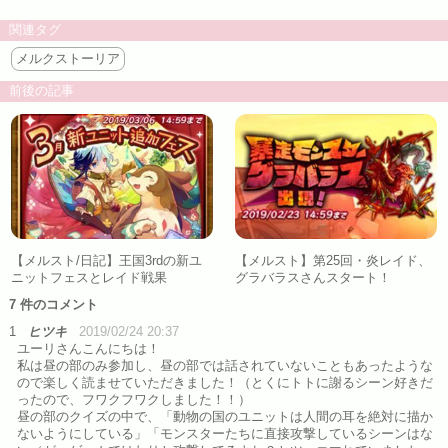
関連タグ
メルクストーリア
前後の記事
【メルスト/日記】王国3rdの新ユ
【メルスト】第25回・炎レイド、
ニットフェスとレイド戦果
グラバラスさんスタート！
7 件のコメント
1
ヒツキ
2019/02/24 20:37
ユーリさんこんにちは！
私は昼の部のみ参加し、昼の部では話されていないこともあったような
ので楽しく読ませていただきました！（とくにトトに謝るシーン好きだ
ったので、フワクフワクしました！！）
昼の部のクイズの中で、「動物の国のユニットは人間の耳を絶対に描か
ないようにしている」「モンスターたちに直接攻撃しているシーンはな