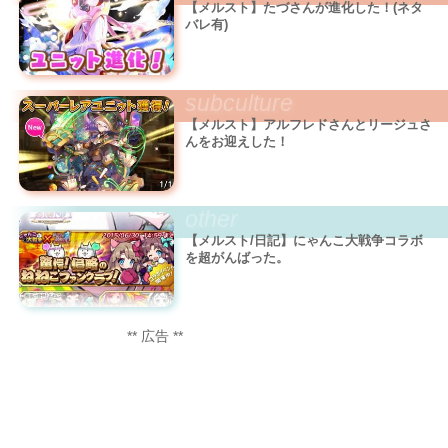
【メルスト】たづさんが進化した！(ネタ
バレ有)
subculture
【メルスト】アルフレドさんとリージュさ
んをお迎えした！
other
【メルスト/日記】にゃんこ大戦争コラボ
を超がんばった。
** 広告 **