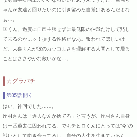
ゃんが友達と回りたいのに引き留めた自覚はあるんだよな
ぁ…。
匡くん、過度に自己主張せずに最低限の仲裁だけして黙し
て去るのか…ッ！損する性格だなあ。報われてほしいけ
ど、大喜くんが彼のカッコよさを理解する人間として居る
ことはささやかな救いかな…。
カグラバチ
第85話 開く
はい、神回でした……。
座村さんは「過去なんか捨てろ」と言うが、座村さん自身
は一番過去に囚われてる。でもチヒロくんにとっては”今”の
戦いとして向き合ってるし、自分の人生を生きているん