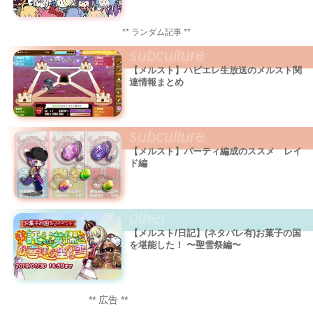
** ランダム記事 **
subculture
【メルスト】ハピエレ生放送のメルスト関
連情報まとめ
subculture
【メルスト】パーティ編成のススメ レイ
ド編
other
【メルスト/日記】(ネタバレ有)お菓子の国
を堪能した！ 〜聖雪祭編〜
** 広告 **