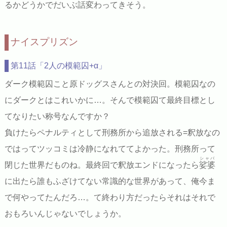
るかどうかでだいぶ話変わってきそう。
ナイスプリズン
第11話「2人の模範囚+α」
ダーク模範囚こと原ドッグスさんとの対決回。模範囚なの
にダークとはこれいかに…。そんで模範囚て最終目標とし
てなりたい称号なんですか？
負けたらペナルティとして刑務所から追放される=釈放なの
ではってツッコミは冷静になれててよかった。刑務所って
シャバ
閉じた世界だものね。最終回で釈放エンドになったら
娑婆
に出たら誰もふざけてない常識的な世界があって、俺今ま
で何やってたんだろ…。て終わり方だったらそれはそれで
おもろいんじゃないでしょうか。