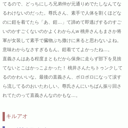
てるので、どっちにしろ兄弟仲が元通りめでたしなんてな
るわけないのだった。尊氏さん、素手で人体を割くほどな
のに鎧を着てたら「あ、鎧…」て諦めて即逃げするのすご
いのかすごくないのかよくわからんw 桃井さんもまさか将
軍が女装して素手で臓物ぶち撒けに来ると思わないよね。
意味わからなさすぎるもん。鎧着ててよかったね…。
直義さんはある程度まともだから保身に走らず部下を見捨
てないとこはかっこよかった！ 桃井さんたちトゥンクして
るのかわいいな。最後の直義さん、ボロボロになって涙す
ら流してるのおいたわしい。尊氏さんにいちばん振り回さ
れてたのって直義さんなのかもな…。
キルアオ