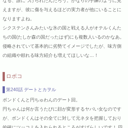
なる、誰につけられたんだろう。かなりの手練のように見
えますが、彼に傷を与えるほどの実力者が他にいることに
なりますよね。
シクステンさんみたいな氷の国と戦える人がオテルくんた
ちの国(たしか森の国だったはず)にも複数人いるのかなあ。
侵略されていて基本的に劣勢てイメージでしたが、味方側
の組織や頼れる味方紹介も増えてほしいな…！
ロボコ
第240話 デートとカヲル
ボンドくんと円ちゅわんのデート回。
円ちゃんは何か言うたびに顔が変形するヤバい女なのです
が、ボンドくんはその全てに対して元ネタを把握しており
的確にツッコミを入れられるところがすばらしいです！ 円