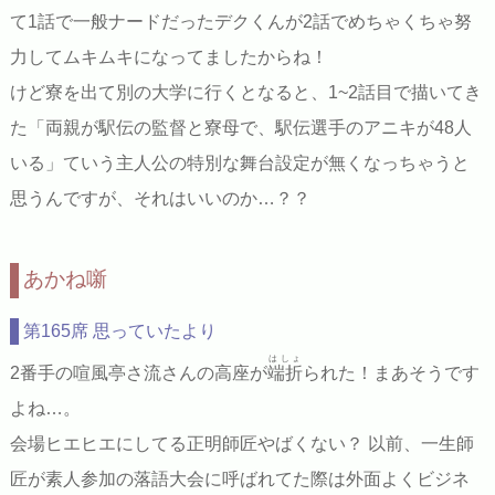
て1話で一般ナードだったデクくんが2話でめちゃくちゃ努
力してムキムキになってましたからね！
けど寮を出て別の大学に行くとなると、1~2話目で描いてき
た「両親が駅伝の監督と寮母で、駅伝選手のアニキが48人
いる」ていう主人公の特別な舞台設定が無くなっちゃうと
思うんですが、それはいいのか…？？
あかね噺
第165席 思っていたより
はしょ
2番手の喧風亭さ流さんの高座が
端折
られた！まあそうです
よね…。
会場ヒエヒエにしてる正明師匠やばくない？ 以前、一生師
匠が素人参加の落語大会に呼ばれてた際は外面よくビジネ