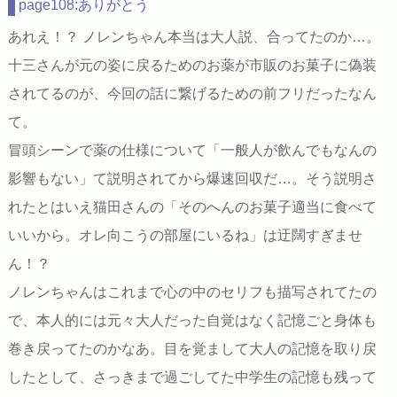
page108:ありがとう
あれえ！？ ノレンちゃん本当は大人説、合ってたのか…。
十三さんが元の姿に戻るためのお薬が市販のお菓子に偽装
されてるのが、今回の話に繋げるための前フリだったなん
て。
冒頭シーンで薬の仕様について「一般人が飲んでもなんの
影響もない」て説明されてから爆速回収だ…。そう説明さ
れたとはいえ猫田さんの「そのへんのお菓子適当に食べて
いいから。オレ向こうの部屋にいるね」は迂闊すぎませ
ん！？
ノレンちゃんはこれまで心の中のセリフも描写されてたの
で、本人的には元々大人だった自覚はなく記憶ごと身体も
巻き戻ってたのかなあ。目を覚まして大人の記憶を取り戻
したとして、さっきまで過ごしてた中学生の記憶も残って