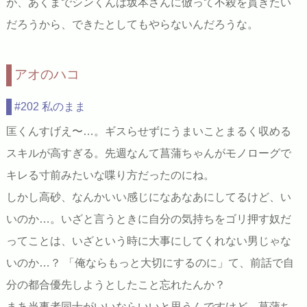
が、あくまでシンくんは坂本さんに倣って不殺を貫きたい
だろうから、できたとしてもやらないんだろうな。
アオのハコ
#202 私のまま
匡くんすげえ〜…。ギスらせずにうまいことまるく収める
スキルが高すぎる。先週なんて菖蒲ちゃんがモノローグで
キレる寸前みたいな喋り方だったのにね。
しかし高砂、なんかいい感じになあなあにしてるけど、い
いのか…。いざと言うときに自分の気持ちをゴリ押す奴だ
ってことは、いざという時に大事にしてくれない男じゃな
いのか…？ 「俺ならもっと大切にするのに」て、前話で自
分の都合優先しようとしたこと忘れたんか？
まあ当事者同士がいいならいいと思うんですけど。菖蒲ち