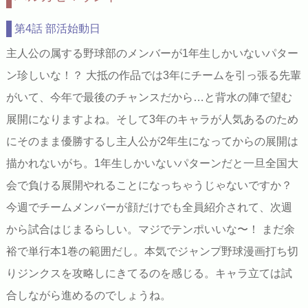
第4話 部活始動日
主人公の属する野球部のメンバーが1年生しかいないパター
ン珍しいな！？ 大抵の作品では3年にチームを引っ張る先輩
がいて、今年で最後のチャンスだから…と背水の陣で望む
展開になりますよね。そして3年のキャラが人気あるのため
にそのまま優勝するし主人公が2年生になってからの展開は
描かれないがち。1年生しかいないパターンだと一旦全国大
会で負ける展開やれることになっちゃうじゃないですか？
今週でチームメンバーが顔だけでも全員紹介されて、次週
から試合はじまるらしい。マジでテンポいいな〜！ まだ余
裕で単行本1巻の範囲だし。本気でジャンプ野球漫画打ち切
りジンクスを攻略しにきてるのを感じる。キャラ立ては試
合しながら進めるのでしょうね。