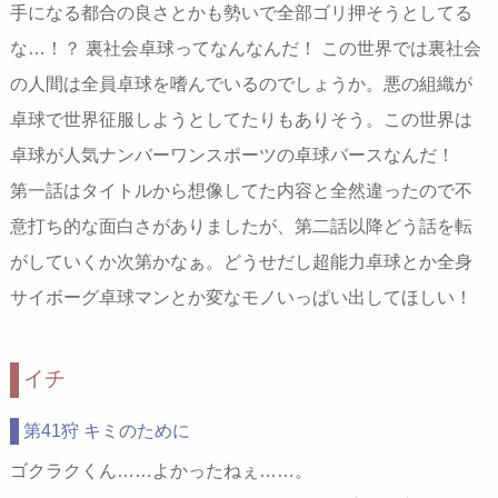
手になる都合の良さとかも勢いで全部ゴリ押そうとしてる
な…！？ 裏社会卓球ってなんなんだ！ この世界では裏社会
の人間は全員卓球を嗜んでいるのでしょうか。悪の組織が
卓球で世界征服しようとしてたりもありそう。この世界は
卓球が人気ナンバーワンスポーツの卓球バースなんだ！
第一話はタイトルから想像してた内容と全然違ったので不
意打ち的な面白さがありましたが、第二話以降どう話を転
がしていくか次第かなぁ。どうせだし超能力卓球とか全身
サイボーグ卓球マンとか変なモノいっぱい出してほしい！
イチ
第41狩 キミのために
ゴクラクくん……よかったねぇ……。