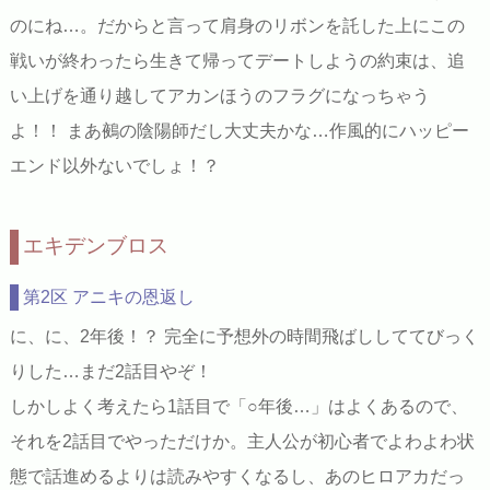
のにね…。だからと言って肩身のリボンを託した上にこの
戦いが終わったら生きて帰ってデートしようの約束は、追
い上げを通り越してアカンほうのフラグになっちゃう
よ！！ まあ鵺の陰陽師だし大丈夫かな…作風的にハッピー
エンド以外ないでしょ！？
エキデンブロス
第2区 アニキの恩返し
に、に、2年後！？ 完全に予想外の時間飛ばししててびっく
りした…まだ2話目やぞ！
しかしよく考えたら1話目で「○年後…」はよくあるので、
それを2話目でやっただけか。主人公が初心者でよわよわ状
態で話進めるよりは読みやすくなるし、あのヒロアカだっ