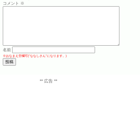
コメント
※
名前
※おなまえ空欄可("ななしさん"になります。)
** 広告 **