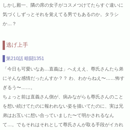
しかし殿一、隣の席の女子がコスメつけてたらすぐ違いに
気づくしずっとそれを覚えてる男でもあるのか。タラシ
か…？
逃げ上手
第210話 暗闘1351
「今日も可愛いなあ…直義は」へえええ、尊氏さんたら弟
にそんな感情だったんすか？？ わ、わからねえ〜……怖す
ぎるう〜……。
ちょっと前は直義さん側が、病みながらも尊氏さんのこと
を想い続けてたのに報われない姿を描いてたのに、実は兄
弟はお互いに想い合っていました〜て明かされるなん
て…。でもそれはそれとして尊氏さんが取る手段がイカれ