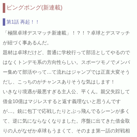
ピングポング(新連載)
第1話 再起！！
「極限卓球デスマッチ新連載」！？！？卓球とデスマッチ
が紐づく事あるんだ。
題材は卓球だけど、普通に学校行って部活としてやるので
はなくトンデモ系の方向性らしい。スポーツモノでメンバ
ー集めて部活やって…て流れはジャンプでは正直大変そう
だし、こっちのがチャンスありそうな気はします！
いきなり境遇が最悪すぎる主人公、平くん。親父失踪して
借金10億はマジレスすると返す義理ないと思うんです
が…。銃に包丁で応戦したりとぶっ飛んでるシーンが多く
て、逆に気にならなくなりました。序盤に出てきた借金取
りの人がなぜか卓球もうまくて、そのまま第一話の対戦相