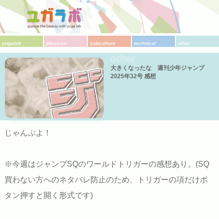
yugalab
pleasure
subculture
technical
other
other
大きくなったな 週刊少年ジャンプ
2025年32号 感想
じゃんぷよ！
※今週はジャンプSQのワールドトリガーの感想あり。(SQ
買わない方へのネタバレ防止のため、トリガーの項だけボ
タン押すと開く形式です)