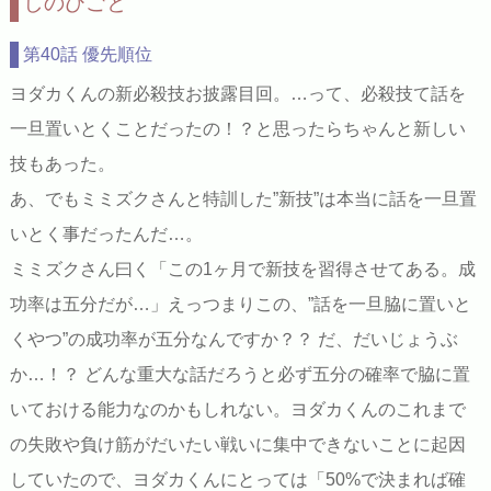
しのびごと
第40話 優先順位
ヨダカくんの新必殺技お披露目回。…って、必殺技て話を
一旦置いとくことだったの！？と思ったらちゃんと新しい
技もあった。
あ、でもミミズクさんと特訓した”新技”は本当に話を一旦置
いとく事だったんだ…。
ミミズクさん曰く「この1ヶ月で新技を習得させてある。成
功率は五分だが…」えっつまりこの、”話を一旦脇に置いと
くやつ”の成功率が五分なんですか？？ だ、だいじょうぶ
か…！？ どんな重大な話だろうと必ず五分の確率で脇に置
いておける能力なのかもしれない。ヨダカくんのこれまで
の失敗や負け筋がだいたい戦いに集中できないことに起因
していたので、ヨダカくんにとっては「50%で決まれば確