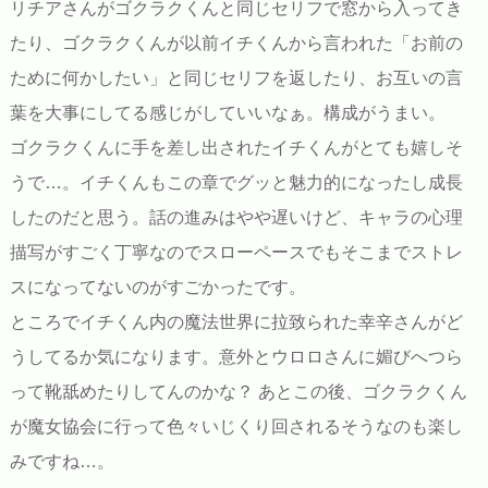
リチアさんがゴクラクくんと同じセリフで窓から入ってき
たり、ゴクラクくんが以前イチくんから言われた「お前の
ために何かしたい」と同じセリフを返したり、お互いの言
葉を大事にしてる感じがしていいなぁ。構成がうまい。
ゴクラクくんに手を差し出されたイチくんがとても嬉しそ
うで…。イチくんもこの章でグッと魅力的になったし成長
したのだと思う。話の進みはやや遅いけど、キャラの心理
描写がすごく丁寧なのでスローペースでもそこまでストレ
スになってないのがすごかったです。
ところでイチくん内の魔法世界に拉致られた幸辛さんがど
うしてるか気になります。意外とウロロさんに媚びへつら
って靴舐めたりしてんのかな？ あとこの後、ゴクラクくん
が魔女協会に行って色々いじくり回されるそうなのも楽し
みですね…。