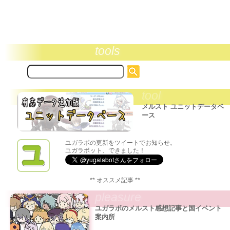
tools
サ
イ
ト
tool
内
検
メルスト ユニットデータベ
索:
ース
ユガラボの更新をツイートでお知らせ。
ユガラボット、できました！
** オススメ記事 **
pleasure
ユガラボのメルスト感想記事と国イベント
案内所