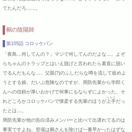
てたんだろ……。
鵺の陰陽師
第105話 コロッケパン
「夜島…何してんの？」マジで何してんのだよな…。よぞ
らちゃんのトラップとはいえ脱げと言われたら素直に脱い
でるんだもんな…。父親(?)のふしだらな噂を流して嵌めよ
うとする娘、だいぶ危険なのですが、周防先輩から学郎く
んへの信頼が厚いおかげで何事にもならずによかった。そ
うわて
れどころかコロッケパンで懐柔する先輩のほうが
上手
だっ
たとは…。
周防先輩が他の告白済みメンバーと比べて出遅れてるのは
事実ですよね。登場は鵺さんを除けば一番早かったはずな