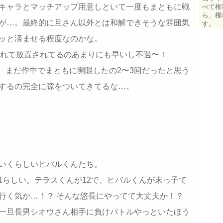
キャラとマッチアップ用意しといて一度もまともに戦
べて権
ら、権
が…。最終的に旦さん以外とは和解できそうな雰囲気
す。
ッと済ませる程度なのかな。
束されて放置されてるのあまりにも早いし不遇〜！
！ まだ作中でまともに開眼したの2〜3回だったと思う
するの完全に隙をついてきてるな…。
いくらしいヒバルくんたち。
11らしい。テラスくんが12で、ヒバルくんが末っ子て
行く気か…！？ そんな悠長にやってて大丈夫か！？
一旦長男シオウさん相手に負けバトルやっといたほう