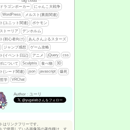
** tag cloud **
ドラゴンポーカー
にゃんこ大戦争
WordPress
メルスト(裏面関連)
ト(ユニット関連)
ポケモン
ストーリア
デンホルム
ト(初心者向け)
あんさんぶるスターズ
ジャンプ感想
ゲーム攻略
jQuery
css
ト(イベント日記)
アニメ
Sculptris
3D
ボについて
食べ物
json
javascript
ト(シード関連)
爆死
VRChat
哲学
Author : ユーリ
トはリンクフリーです。
トで使用している画像等の著作権は、す