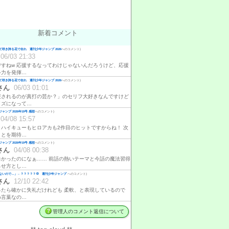
新着コメント
咲き誇る花で在れ 週刊少年ジャンプ 2026
へのコメント)
06/03 21:33
ですねw 応援するなってわけじゃないんだろうけど、応援
ゃ力を発揮…
咲き誇る花で在れ 週刊少年ジャンプ 2026
へのコメント)
さん
06/03 01:01
援されるのが真打の芸か？」のセリフ大好きなんですけど
イズになって…
ャンプ 2026年19号 感想
へのコメント)
04/08 15:57
、ハイキューもヒロアカも2作目のヒットですからね！ 次
ことを期待…
ャンプ 2026年19号 感想
へのコメント)
さん
04/08 00:38
白かったのになぁ…… 前話の熱いテーマと今話の魔法習得
らせ方とし…
ないので…」←？？？？？💢 週刊少年ジャンプ
へのコメント)
さん
12/10 22:42
ったら確かに失礼だけれども 柔軟、と表現しているので
め言葉なの…
管理人のコメント返信について