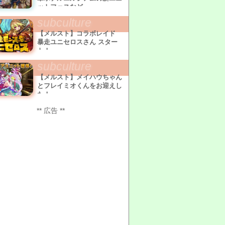
ットフェスなど
subculture
【メルスト】コラボレイド
暴走ユニセロスさん スター
ト！
subculture
【メルスト】メイハウちゃん
とフレイミオくんをお迎えし
た！
** 広告 **