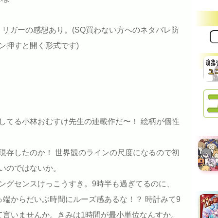
トリガーの感想あり。(SQ買わない方へのネタバレ防
サ
イ
ン押すと開く形式です)
ト
内
検
索:
してる小林おむすけ先生の連載作だ〜！ 絵柄が個性
現存したのか！ 世界観のラインの尺度になるので初
いのではないか。
ングセンスけっこうすき。9時半も過ぎてるのに、
っ端からだいぶ時間にルーズ感あるな！？ 時計みて9
て言いませんか。きみは1時間が最小単位なんすか。