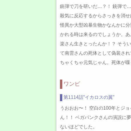
銃弾で刀を研いだ…？！ 銃弾で…
殺気に反応するからさっきを消せ
怪異か大型凶暴生物かなんかに分
かれる時は来るのでしょうか。あ
楽さん生きとったんか！？ そう
て南雲さんの死体として偽装され
ちゃくちゃ元気じゃん。死体が喋
ワンピ
第1114話”イカロスの翼”
うおおお〜！ 空白の100年とジ
ん！！ ベガパンクさんの演説に
ないほどでした。