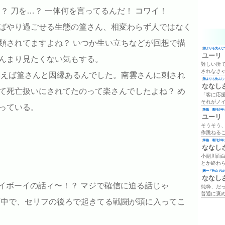
？ 刀を…？ 一体何を言ってるんだ！ コワイ！
ばやり過ごせる生態の篁さん、相変わらず人ではなく
類されてますよね？ いつか生い立ちなどが回想で描
(
誰よりも先んじて
ユーリ
んまり見たくない気もする。
難しい所
されなき
いえば篁さんと因縁あるんでした。南雲さんに刺され
(
誰よりも先んじて
ななし
て死亡扱いにされてたのって楽さんでしたよね？ め
「客に応
それがノ
っている。
(
降臨 週刊少年ジ
ユーリ
そうそう
作跳ねる
(
降臨 週刊少年ジ
ななし
小副川面
とか終わ
(
殿一「告白では
ななし
ョイボーイの話ィ〜！？ マジで確信に迫る話じゃ
純粋、だ
普通に褒
夢中で、セリフの後ろで起きてる戦闘が頭に入ってこ