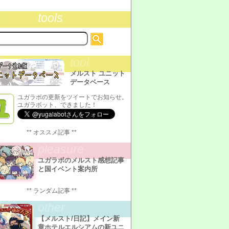
tools
tool
メルスト ユニット
データベース
ユガラボの更新をツイートでお知らせ。
ユガラボット、できました！
** オススメ記事 **
pleasure
ユガラボのメルスト感想記事
と国イベント案内所
** ランダム記事 **
other
【メルスト/日記】メイン新
章ホテルエルシアムの新ユニ