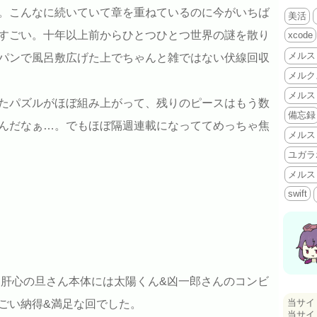
。こんなに続いていて章を重ねているのに今がいちば
美活
すごい。十年以上前からひとつひとつ世界の謎を散り
xcode
メルス
パンで風呂敷広げた上でちゃんと雑ではない伏線回収
メルク
メルス
たパズルがほぼ組み上がって、残りのピースはもう数
備忘録
んだなぁ…。でもほぼ隔週連載になっててめっちゃ焦
メルス
ユガラ
メルス
swift
 肝心の旦さん本体には太陽くん&凶一郎さんのコンビ
当サイ
ごい納得&満足な回でした。
当サイ