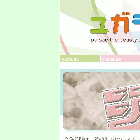
yugalab
pleasure
合併号明け、2週間ぶりのじゃん