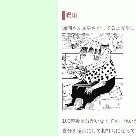
呪術
漏瑚さん頭身さがってるよ完全に
©Gege Akutami
100年後自分がいなくても、呪
自分を犠牲にして相打ちになって