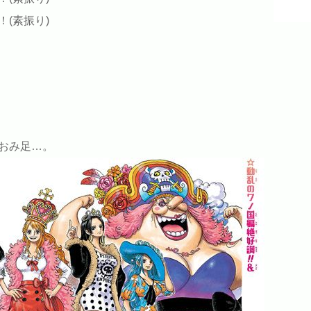
(素振り)
おみ足…。