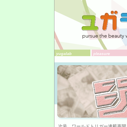
yugalab
pleasure
次号、ワールドトリガー連載再開！