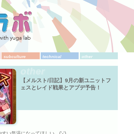
subculture
technical
other
other
【メルスト/日記】9月の新ユニットフ
ェスとレイド戦果とアプデ予告！
い気温になってほしい…(‘-‘)