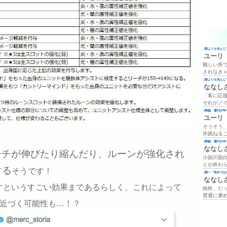
(
誰よりも先んじて
ユーリ
難しい所
されなき
(
誰よりも先んじて
ななし
「客に応
それがノ
(
降臨 週刊少年ジ
ユーリ
そうそう
作跳ねる
(
降臨 週刊少年ジ
ななし
ーチが伸びたり縮んだり、ルーンが強化され
小副川面
とか終わ
する
そうです！
(
殿一「告白では
ななし
すというすごい効果まであるらしく、これによって
純粋、だ
普通に褒
に近づく可能性も…！？