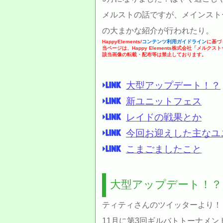
メルストの話ですが、メインスト
の大まかな紹介が行われたり。
HappyElements/
コンテンツ利用ガイドライン
に基づ
当ページは、Happy Elements株式会社「メルク
該当画像の転載・配布等は禁止しております。
大型アップデート！？
新ユニットフェス
レイドの戦果とか
今回お迎えした主なユ
こまごましたこと
大型アップデート！？
ティティさんのツイッターより！
11月に第3回ギルバトトーナメ