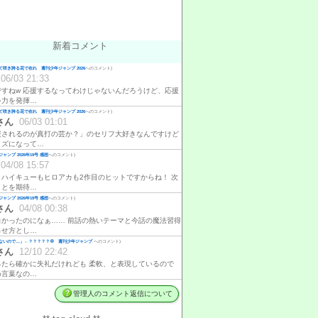
新着コメント
咲き誇る花で在れ 週刊少年ジャンプ 2026
へのコメント)
06/03 21:33
ですねw 応援するなってわけじゃないんだろうけど、応援
ゃ力を発揮…
咲き誇る花で在れ 週刊少年ジャンプ 2026
へのコメント)
さん
06/03 01:01
援されるのが真打の芸か？」のセリフ大好きなんですけど
イズになって…
ャンプ 2026年19号 感想
へのコメント)
04/08 15:57
、ハイキューもヒロアカも2作目のヒットですからね！ 次
ことを期待…
ャンプ 2026年19号 感想
へのコメント)
さん
04/08 00:38
白かったのになぁ…… 前話の熱いテーマと今話の魔法習得
らせ方とし…
ないので…」←？？？？？💢 週刊少年ジャンプ
へのコメント)
さん
12/10 22:42
ったら確かに失礼だけれども 柔軟、と表現しているので
め言葉なの…
管理人のコメント返信について