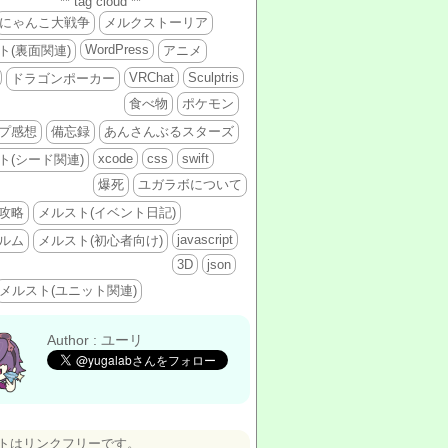
** tag cloud **
にゃんこ大戦争
メルクストーリア
WordPress
ト(裏面関連)
アニメ
VRChat
Sculptris
ドラゴンポーカー
食べ物
ポケモン
プ感想
備忘録
あんさんぶるスターズ
xcode
css
swift
ト(シード関連)
爆死
ユガラボについて
攻略
メルスト(イベント日記)
javascript
ルム
メルスト(初心者向け)
3D
json
メルスト(ユニット関連)
Author : ユーリ
トはリンクフリーです。