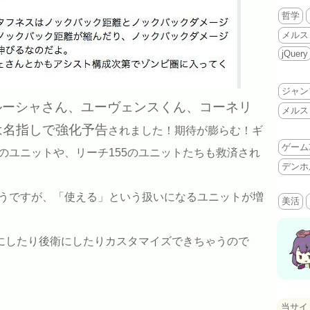
哲学
メルス
jQuery
ジャン
ルーシャさん、ユーヴェンスくん、コーネリ
メルス
は名指しで強化予告
されました！期待が膨らむ！ギ
ゲーム
のユニットや、リーチ155のユニットたちも救済され
デンホ
うですが、「使える」という扱いになるユニットが増
美活
衛にしたり後衛にしたりカスタマイズできちゃうので
当サイ