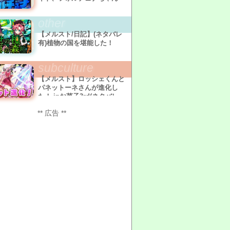
other
【メルスト/日記】(ネタバレ
有)植物の国を堪能した！
subculture
【メルスト】ロッシェくんと
パネットーネさんが進化し
た！ inお菓子3rd(ネタバレ
有)
** 広告 **