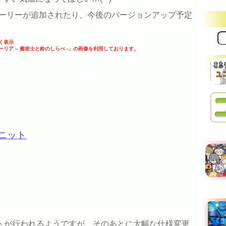
ーリーが追加されたり、今後のバージョンアップ予定
サ
く表示
イ
ストーリア – 癒術士と鈴のしらべ -」の画像を利用しております。
ト
内
検
索:
ニット
ントが行われるようですが、そのあとに大幅な仕様変更