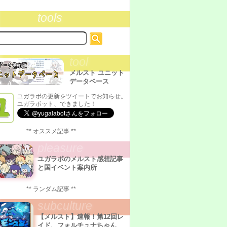
tools
tool
メルスト ユニット
データベース
ユガラボの更新をツイートでお知らせ。
ユガラボット、できました！
** オススメ記事 **
pleasure
ユガラボのメルスト感想記事
と国イベント案内所
** ランダム記事 **
subculture
【メルスト】速報！第12回レ
イド、フォルチュナちゃん