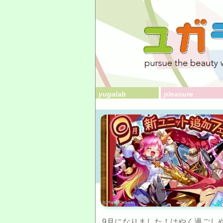
yugalab
pleasure
(c)HappyElements
9月になりました！はやく過ごしやす