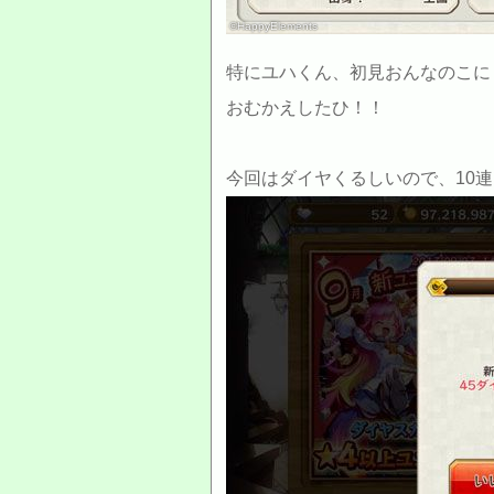
©HappyElements
特にユハくん、初見おんなのこに
おむかえしたひ！！
今回はダイヤくるしいので、10