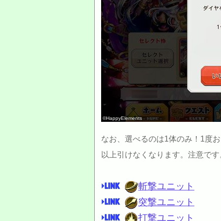
©HappyElements
なお、選べるのは1体のみ！1度
以上引けなくなります。注意です
斬撃ユニット
突撃ユニット
打撃ユニット