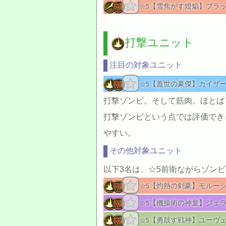
【雪焦がす燈焔】ブラ
☆5
打撃ユニット
注目の対象ユニット
【蓋世の豪傑】カイザ
☆5
打撃ゾンビ。そして筋肉。ほとば
打撃ゾンビという点では評価でき
やすい。
その他対象ユニット
以下3名は、☆5前衛ながらゾン
【灼熱の剣豪】モルー
☆5
【機操術の神童】ジェ
☆5
【勇鼓す戦神】ユーヴ
☆5