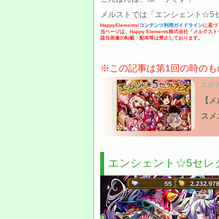
メルストでは「エンシェント☆5
HappyElements/
コンテンツ利用ガイドライン
に基づ
当ページは、Happy Elements株式会社「メルク
該当画像の転載・配布等は禁止しております。
※この記事は第1回の時のも
ユガラボ
【メ
スメ
エンシェント☆5セレ