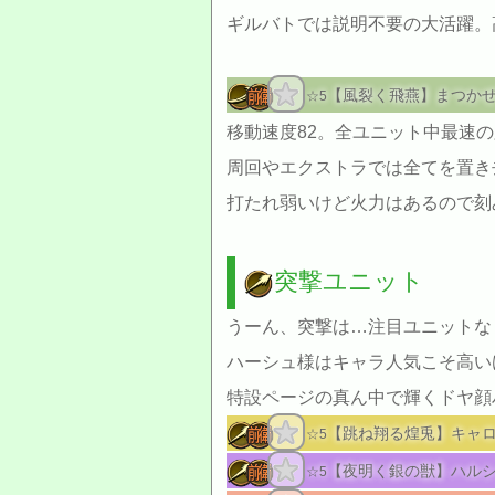
ギルバトでは説明不要の大活躍。
【風裂く飛燕】まつか
☆5
移動速度82。全ユニット中最速
周回やエクストラでは全てを置き
打たれ弱いけど火力はあるので刻
突撃ユニット
うーん、突撃は…注目ユニットな
ハーシュ様はキャラ人気こそ高いけ
特設ページの真ん中で輝くドヤ顔
【跳ね翔る煌兎】キャ
☆5
【夜明く銀の獣】ハル
☆5