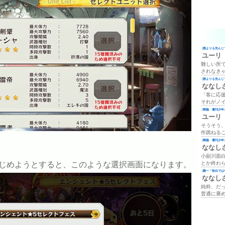
(
誰よりも先んじて
ユーリ
難しい所
されなき
(
誰よりも先んじて
ななし
「客に応
それがノ
(
降臨 週刊少年ジ
ユーリ
そうそう
作跳ねる
(
降臨 週刊少年ジ
ななし
小副川面
とか終わ
じめようとすると、このような選択画面になります。
(
殿一「告白では
ななし
純粋、だ
普通に褒