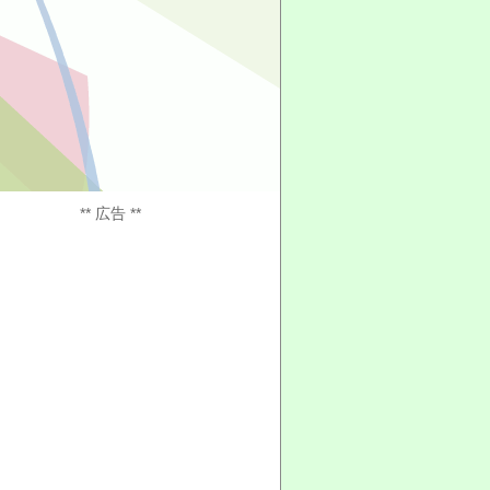
** 広告 **