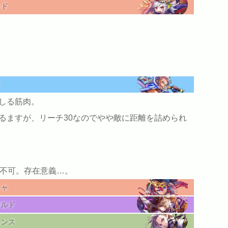
ッド
ー
しる筋肉。
るますが、リーチ30なのでやや敵に距離を詰められ
ビ不可。存在意義…。
シャ
ラルド
ェンス