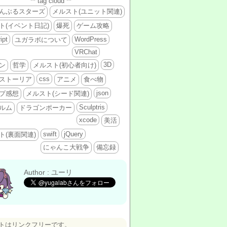
** tag cloud **
んぶるスターズ
メルスト(ユニット関連)
ト(イベント日記)
爆死
ゲーム攻略
ipt
WordPress
ユガラボについて
VRChat
3D
ン
哲学
メルスト(初心者向け)
css
ストーリア
アニメ
食べ物
json
プ感想
メルスト(シード関連)
Sculptris
ルム
ドラゴンポーカー
xcode
美活
swift
jQuery
ト(裏面関連)
にゃんこ大戦争
備忘録
Author : ユーリ
トはリンクフリーです。