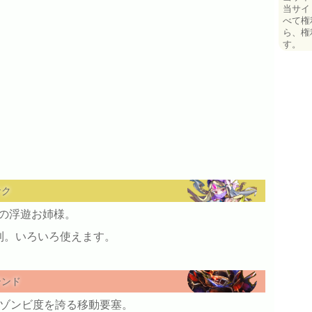
当サイ
べて権
ら、権
す。
ナク
の浮遊お姉様。
利。いろいろ使えます。
テンド
のゾンビ度を誇る移動要塞。