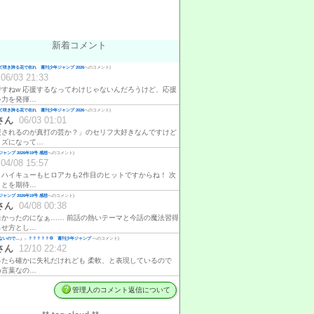
新着コメント
咲き誇る花で在れ 週刊少年ジャンプ 2026
へのコメント)
06/03 21:33
ですねw 応援するなってわけじゃないんだろうけど、応援
ゃ力を発揮…
咲き誇る花で在れ 週刊少年ジャンプ 2026
へのコメント)
さん
06/03 01:01
援されるのが真打の芸か？」のセリフ大好きなんですけど
イズになって…
ャンプ 2026年19号 感想
へのコメント)
04/08 15:57
、ハイキューもヒロアカも2作目のヒットですからね！ 次
ことを期待…
ャンプ 2026年19号 感想
へのコメント)
さん
04/08 00:38
白かったのになぁ…… 前話の熱いテーマと今話の魔法習得
らせ方とし…
ないので…」←？？？？？💢 週刊少年ジャンプ
へのコメント)
さん
12/10 22:42
ったら確かに失礼だけれども 柔軟、と表現しているので
め言葉なの…
管理人のコメント返信について