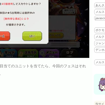
あんさ
メルス
javascr
ポケモ
メルク
ジャン
デンホ
メルス
お目当てのユニットを当てたら、今回のフェスはそれ
。
当サイ