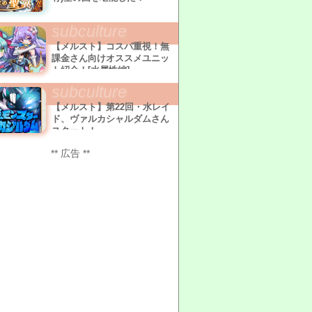
subculture
【メルスト】コスパ重視！無
課金さん向けオススメユニッ
ト紹介！[水属性編]
subculture
【メルスト】第22回・水レイ
ド、ヴァルカシャルダムさん
スタート！
** 広告 **