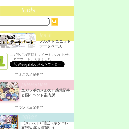
tools
tool
メルスト ユニット
データベース
ユガラボの更新をツイートでお知らせ。
ユガラボット、できました！
** オススメ記事 **
pleasure
ユガラボのメルスト感想記事
と国イベント案内所
** ランダム記事 **
other
【メルスト/日記】(ネタバレ
有)空の国を堪能した！