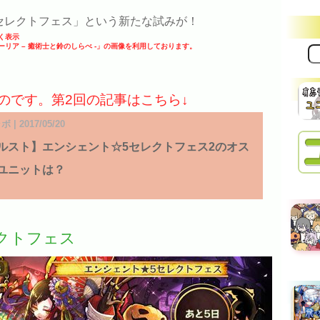
セレクトフェス」という新たな試みが！
く表示
ストーリア – 癒術士と鈴のしらべ -」の画像を利用しております。
サ
イ
ト
内
のです。第2回の記事はこちら↓
検
索:
 | 2017/05/20
ルスト】エンシェント☆5セレクトフェス2のオス
ユニットは？
クトフェス