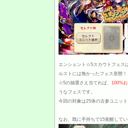
©HappyElements
エンシェント☆5スカウトフェス
ルストには無かったフェス形態！
☆5の抽選さえ当てれば、
100
うなフェスです。
今回の対象は25体の古参ユニッ
なお、既に手持ちで15覚醒して