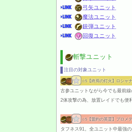
弓矢ユニット
魔法ユニット
銃弾ユニット
回復ユニット
斬撃ユニット
注目の対象ユニット
【終焉の灯火】ロシャ
☆5
古参ユニットながら今でも最前線
2体攻撃の為、放置レイドでも便
【盟約の英霊】プロメ
☆5
タフネス91。全ユニット中最強