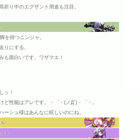
高祈り中のエグザント用途も注目。
ぜ
の脚を持つニンジャ。
去りにする。
みも面白いです。ワザマエ！
しッ！
ど性能はアレです。・゜・(ノД`)・゜・。
ハーシュ様はあんなに眩しいのにね。
ロル
シュト