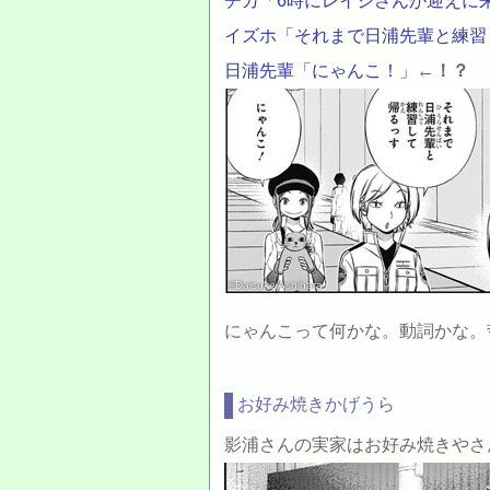
チカ「6時にレイジさんが迎えに
イズホ「それまで日浦先輩と練習
日浦先輩「にゃんこ！」
←！？
©Daisuke Ashihara
にゃんこって何かな。動詞かな。
お好み焼きかげうら
影浦さんの実家はお好み焼きやさんだ