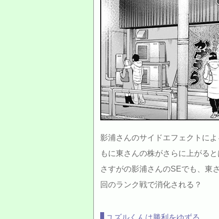
©Daisuke Ashihara
影浦さんのサイドエフェクトによ
もに東さんの株がさらに上がると
さすがの影浦さんのSEでも、東
回のランク戦で消化される？
ユズルくんは勝利をゆずる