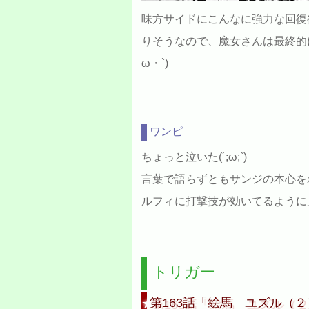
味方サイドにこんなに強力な回復
りそうなので、魔女さんは最終的
ω・`)
ワンピ
ちょっと泣いた(´;ω;`)
言葉で語らずともサンジの本心を
ルフィに打撃技が効いてるように
トリガー
第163話「絵馬 ユズル（２