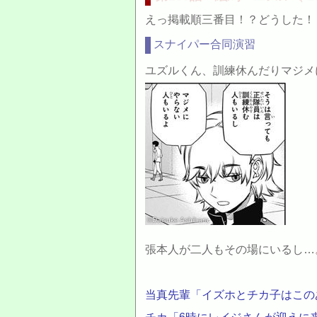
えっ掲載順三番目！？どうした！
スナイパー合同演習
ユズルくん、訓練休んだりマジメ
©Daisuke Ashihara
張本人が二人もその場にいるし…
当真先輩「イズホとチカ子はこの