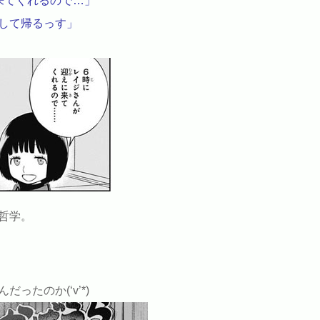
来てくれるので…」
して帰るっす」
哲学。
ったのか(‘v’*)