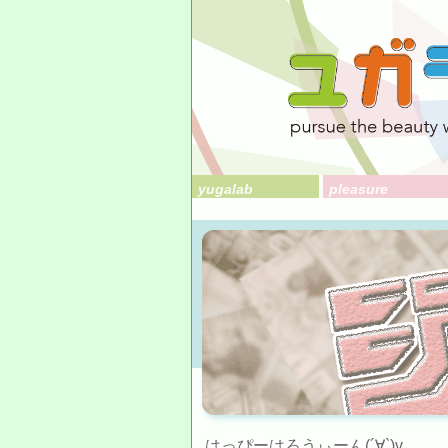
yugalab
pleasure
はっぴーはろうぃーん(´∀`)v