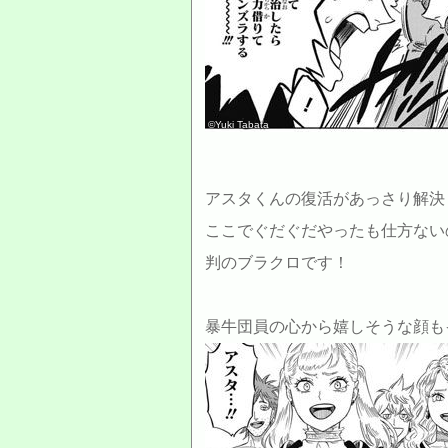
©Yuki Tabata
アスタくんの復活があっさり解決
ここでぐだぐだやったも仕方ない
判のブラクロです！
暴牛団員の心から嬉しそうな顔もイイネ