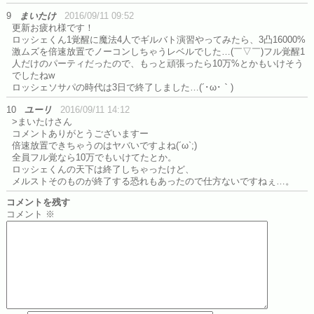
9
まいたけ
2016/09/11 09:52
更新お疲れ様です！
ロッシェくん1覚醒に魔法4人でギルバト演習やってみたら、3凸16000%
激ムズを倍速放置でノーコンしちゃうレベルでした…(￣▽￣)フル覚醒1
人だけのパーティだったので、もっと頑張ったら10万%とかもいけそう
でしたねw
ロッシェソサパの時代は3日で終了しました…(´･ω･｀)
10
ユーリ
2016/09/11 14:12
>まいたけさん
コメントありがとうございますー
倍速放置できちゃうのはヤバいですよね(´ω`;)
全員フル覚なら10万でもいけてたとか。
ロッシェくんの天下は終了しちゃったけど、
メルストそのものが終了する恐れもあったので仕方ないですねぇ…。
コメントを残す
コメント
※