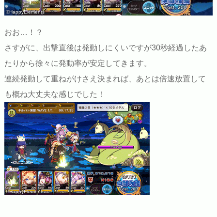
©HappyElements
おお…！？
さすがに、出撃直後は発動しにくいですが30秒経過したあ
たりから徐々に発動率が安定してきます。
連続発動して重ねがけさえ決まれば、あとは倍速放置して
も概ね大丈夫な感じでした！
©HappyElements