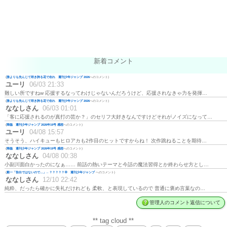
新着コメント
(
誰よりも先んじて咲き誇る花で在れ 週刊少年ジャンプ 2026
へのコメント)
ユーリ
06/03 21:33
難しい所ですねw 応援するなってわけじゃないんだろうけど、応援されなきゃ力を発揮…
(
誰よりも先んじて咲き誇る花で在れ 週刊少年ジャンプ 2026
へのコメント)
ななしさん
06/03 01:01
「客に応援されるのが真打の芸か？」のセリフ大好きなんですけどそれがノイズになって…
(
降臨 週刊少年ジャンプ 2026年19号 感想
へのコメント)
ユーリ
04/08 15:57
そうそう、ハイキューもヒロアカも2作目のヒットですからね！ 次作跳ねることを期待…
(
降臨 週刊少年ジャンプ 2026年19号 感想
へのコメント)
ななしさん
04/08 00:38
小副川面白かったのになぁ…… 前話の熱いテーマと今話の魔法習得とか終わらせ方とし…
(
殿一「告白ではないので…」←？？？？？💢 週刊少年ジャンプ
へのコメント)
ななしさん
12/10 22:42
純粋、だったら確かに失礼だけれども 柔軟、と表現しているので 普通に褒め言葉なの…
管理人のコメント返信について
** tag cloud **