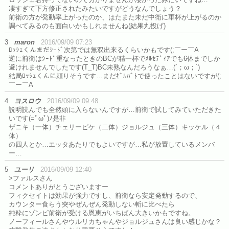
凄すぎて下方修正されたみたいですがどうなんでしょう？
前衛の方が発動率上がったのか、はたまた未だ中衛に軍杯が上がるのか
調べてみるのも面白いかもしれませんね(結果丸投げ)
3
maron
2016/09/09 07:23
ﾛｯｼｪくんまだｼｰﾄﾞ次第では無双出来るくらいかもです(;￣ー￣A
逆に前衛はｼｰﾄﾞ重なったときのBCが精一杯でﾒﾙｾﾃﾞｨｱでも6体までしか
避けれませんでしたです(T_T)BC未熟なんだろうなぁ…(´；ω；`)
結局ﾛｯｼｪくんに頼りそうです…まだｷﾞﾙﾊﾞﾄで使ったことはないですが(;
￣ー￣A
4
ヨスロウ
2016/09/09 09:48
説明読んでも全然頭に入らないんですが…前衛で試してみていただきた
いです(=ﾟωﾟ)ﾉ是非
ザニキ（一体）チェリーピケ（二体）ジョルジュ（三体）キッケル（４
体）
の四人とか…エッタあたりでもよいですが…私が放置しているメンバ
ー…
5
ユーリ
2016/09/09 12:40
>ファルスさん
コメントありがとうございますー
フィクセイトは効果が強力ですし、前衛なら安定発動するので、
カウンター食らう突やぜんぜん発動しない斬に比べたら
純粋にゾンビ前衛が受ける恩恵がいちばん大きいかもですね。
ノーフィールさんやウルリカちゃんやジョルジュさんは良い感じかな？