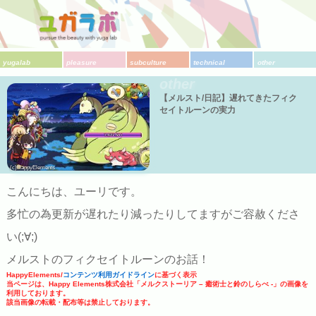
yugalab
pleasure
subculture
technical
other
other
【メルスト/日記】遅れてきたフィク
セイトルーンの実力
(c)HappyElements
こんにちは、ユーリです。
多忙の為更新が遅れたり減ったりしてますがご容赦くださ
い(;∀;)
メルストのフィクセイトルーンのお話！
HappyElements/
コンテンツ利用ガイドライン
に基づく表示
当ページは、Happy Elements株式会社「メルクストーリア – 癒術士と鈴のしらべ -」の画像を
利用しております。
該当画像の転載・配布等は禁止しております。