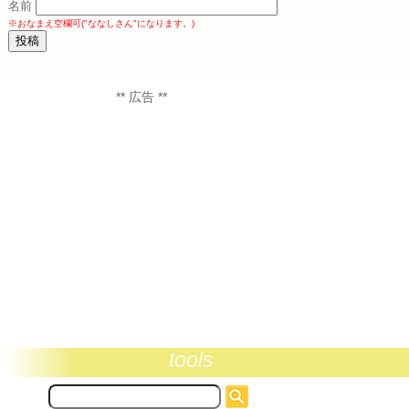
名前
※おなまえ空欄可("ななしさん"になります。)
** 広告 **
tools
サ
イ