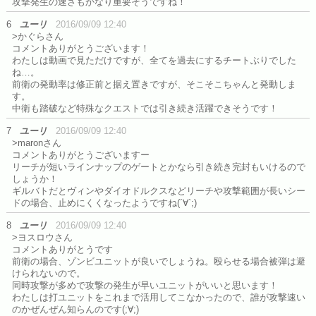
攻撃発生の速さもかなり重要そうですね！
6
ユーリ
2016/09/09 12:40
>かぐらさん
コメントありがとうございます！
わたしは動画で見ただけですが、全てを過去にするチートぶりでした
ね…。
前衛の発動率は修正前と据え置きですが、そこそこちゃんと発動しま
す。
中衛も踏破など特殊なクエストでは引き続き活躍できそうです！
7
ユーリ
2016/09/09 12:40
>maronさん
コメントありがとうございますー
リーチが短いラインナップのゲートとかなら引き続き完封もいけるので
しょうか！
ギルバトだとヴィンやダイオドルクスなどリーチや攻撃範囲が長いシー
ドの場合、止めにくくなったようですね(´∀`;)
8
ユーリ
2016/09/09 12:40
>ヨスロウさん
コメントありがとうです
前衛の場合、ゾンビユニットが良いでしょうね。殴らせる場合被弾は避
けられないので。
同時攻撃が多めで攻撃の発生が早いユニットがいいと思います！
わたしは打ユニットをこれまで活用してこなかったので、誰が攻撃速い
のかぜんぜん知らんのです(;∀;)