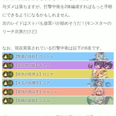
与ダメは落ちますが、打撃中衛を2体編成すればもっと手軽
にできるようになるかもしれません。
次のレイドはストパも放置パが組めそうだ！(モンスターの
リーチ次第だけど)
なお、現在実装されている打撃中衛は以下の6名です。
【艶麗の珠飴】ロッシェ
【花火師の娘】みさご
【砕氷の投斧士】ロニヤ
【水玉の投擲手】ノア
【競強の挑み手】セルシュ
【凱楯の装姫】シエル