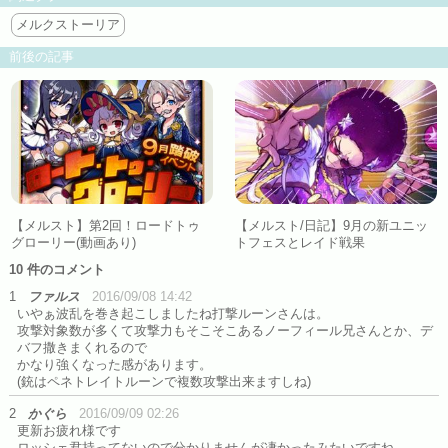
メルクストーリア
前後の記事
【メルスト】第2回！ロードトゥ
【メルスト/日記】9月の新ユニッ
グローリー(動画あり)
トフェスとレイド戦果
10 件のコメント
1
ファルス
2016/09/08 14:42
いやぁ波乱を巻き起こしましたね打撃ルーンさんは。
攻撃対象数が多くて攻撃力もそこそこあるノーフィール兄さんとか、デ
バフ撒きまくれるので
かなり強くなった感があります。
(銃はペネトレイトルーンで複数攻撃出来ますしね)
2
かぐら
2016/09/09 02:26
更新お疲れ様です
ロッシェ君持ってないので分かりませんが凄かったみたいですね…