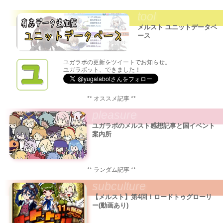
ト
tool
内
検
メルスト ユニットデータベ
索:
ース
ユガラボの更新をツイートでお知らせ。
ユガラボット、できました！
** オススメ記事 **
pleasure
ユガラボのメルスト感想記事と国イベント
案内所
** ランダム記事 **
subculture
【メルスト】第4回！ロードトゥグローリ
ー(動画あり)