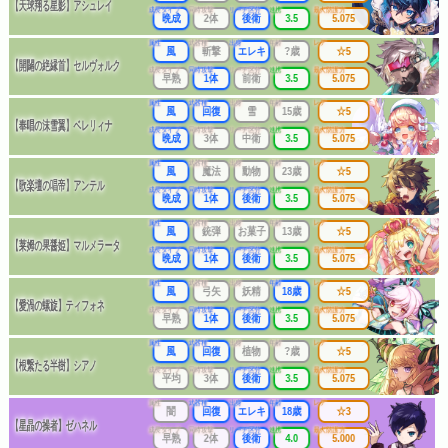
【天球翔る星影】アシュレイ
成長タイプ
同時攻撃
リーチ区分
連携
最大防護力
晩成
2体
後衛
3.5
5.075
属性
武器種
出身
年齢
レア
風
斬撃
エレキ
?歳
☆5
【開闢の絶縁首】セルヴォルク
成長タイプ
同時攻撃
リーチ区分
連携
最大防護力
早熟
1体
前衛
3.5
5.075
属性
武器種
出身
年齢
レア
風
回復
雪
15歳
☆5
【奉唱の沫雪翼】ベレリィナ
成長タイプ
同時攻撃
リーチ区分
連携
最大防護力
晩成
3体
中衛
3.5
5.075
属性
武器種
出身
年齢
レア
風
魔法
動物
23歳
☆5
【歌楽壇の唱帝】アンテル
成長タイプ
同時攻撃
リーチ区分
連携
最大防護力
晩成
1体
後衛
3.5
5.075
属性
武器種
出身
年齢
レア
風
銃弾
お菓子
13歳
☆5
【莱姆の果醤姫】マルメラータ
成長タイプ
同時攻撃
リーチ区分
連携
最大防護力
晩成
1体
後衛
3.5
5.075
属性
武器種
出身
年齢
レア
風
弓矢
妖精
18歳
☆5
【愛渦の螺旋】ティフォネ
成長タイプ
同時攻撃
リーチ区分
連携
最大防護力
早熟
1体
後衛
3.5
5.075
属性
武器種
出身
年齢
レア
風
回復
植物
?歳
☆5
【根繋たる半樹】シアノ
成長タイプ
同時攻撃
リーチ区分
連携
最大防護力
平均
3体
後衛
3.5
5.075
属性
武器種
出身
年齢
レア
闇
回復
エレキ
18歳
☆3
【星晶の操者】ゼハネル
成長タイプ
同時攻撃
リーチ区分
連携
最大防護力
早熟
2体
後衛
4.0
5.000