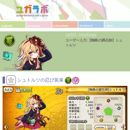
yugalab
pleasure
subculture
technical
other
unit review
ユーザー入力:【蜘蛛の調石師】シュ
トルツ
(c)HappyElements
シュトルツの忍び装束