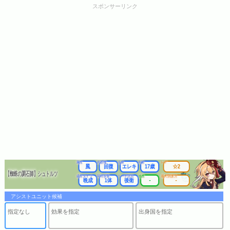
スポンサーリンク
属性
武器種
出身
年齢
レア
風
回復
エレキ
17歳
☆2
【蜘蛛の調石師】シュトルツ
成長タイプ
同時攻撃
リーチ区分
連携
最大防護力
晩成
1体
後衛
-
-
アシストユニット候補
指定なし
効果を指定
出身国を指定