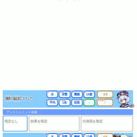
属性
武器種
出身
年齢
レア
水
突撃
機械
14歳
☆3
【機夢の蒐鉱家】スチュア
成長タイプ
同時攻撃
リーチ区分
連携
最大防護力
平均
1体
前衛
-
-
アシストユニット候補
指定なし
効果を指定
出身国を指定
属性
武器種
出身
年齢
レア
水
突撃
機械
13歳
☆4