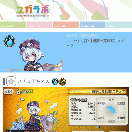
yugalab
pleasure
subculture
technical
other
unit review
ユニット寸評:【機夢の蒐鉱家】スチ
ュア
(c)HappyElements
スチュアちゃん