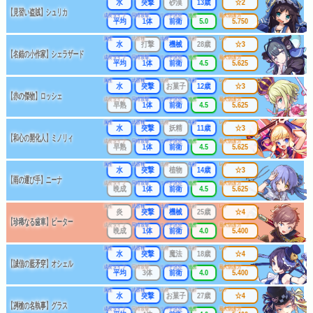
水
突撃
砂漠
13歳
☆2
【見習い盗賊】シュリカ
成長タイプ
同時攻撃
リーチ区分
連携
最大防護力
平均
1体
前衛
5.0
5.750
属性
武器種
出身
年齢
レア
水
打撃
機械
28歳
☆3
【名錯の小作家】シェラザード
成長タイプ
同時攻撃
リーチ区分
連携
最大防護力
平均
1体
前衛
4.5
5.625
属性
武器種
出身
年齢
レア
水
突撃
お菓子
12歳
☆3
【赤の傑物】ロッシェ
成長タイプ
同時攻撃
リーチ区分
連携
最大防護力
早熟
1体
前衛
4.5
5.625
属性
武器種
出身
年齢
レア
水
突撃
妖精
11歳
☆3
【和心の開化人】ミノリィ
成長タイプ
同時攻撃
リーチ区分
連携
最大防護力
早熟
1体
前衛
4.5
5.625
属性
武器種
出身
年齢
レア
水
突撃
植物
14歳
☆3
【雨の運び手】ニーナ
成長タイプ
同時攻撃
リーチ区分
連携
最大防護力
晩成
1体
前衛
4.5
5.625
属性
武器種
出身
年齢
レア
炎
突撃
機械
25歳
☆4
【珍稀なる歯車】ピーター
成長タイプ
同時攻撃
リーチ区分
連携
最大防護力
晩成
1体
前衛
4.0
5.400
属性
武器種
出身
年齢
レア
水
突撃
魔法
18歳
☆4
【誠信の藍矛穿】オシェル
成長タイプ
同時攻撃
リーチ区分
連携
最大防護力
平均
3体
前衛
4.0
5.400
属性
武器種
出身
年齢
レア
水
突撃
お菓子
27歳
☆4
【冽槍の名執事】グラス
成長タイプ
同時攻撃
リーチ区分
連携
最大防護力