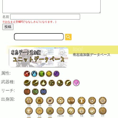
名前
※おなまえ空欄可("ななしさん"になります。)
サ
イ
ト
tool
内
検
有志追加版データベース
索:
属性:
武器種:
リーチ:
出身国:
王国
妖精
機械
和
空
西部
エレキ
魔法
恐竜
砂漠
死者
少数民族
動物
常夏
植物
科学