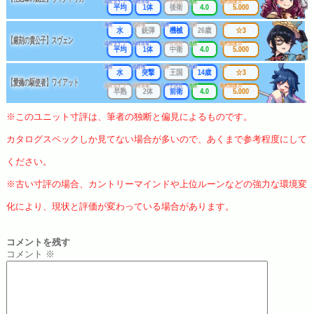
成長タイプ
同時攻撃
リーチ区分
連携
最大防護力
平均
1体
後衛
4.0
5.000
属性
武器種
出身
年齢
レア
水
銃弾
機械
26歳
☆3
【厳刻の貴公子】スヴェン
成長タイプ
同時攻撃
リーチ区分
連携
最大防護力
平均
1体
中衛
4.0
5.000
属性
武器種
出身
年齢
レア
水
突撃
王国
14歳
☆3
【愛嬌の駆使者】ワイアット
成長タイプ
同時攻撃
リーチ区分
連携
最大防護力
早熟
2体
前衛
4.0
5.000
※このユニット寸評は、筆者の独断と偏見によるものです。
カタログスペックしか見てない場合が多いので、あくまで参考程度にして
ください。
※古い寸評の場合、カントリーマインドや上位ルーンなどの強力な環境変
化により、現状と評価が変わっている場合があります。
コメントを残す
コメント
※