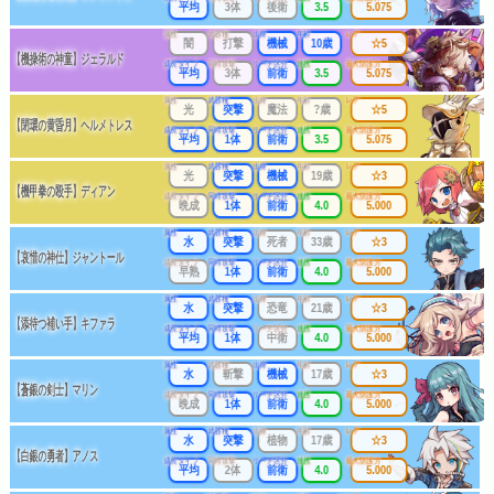
平均
3体
後衛
3.5
5.075
属性
武器種
出身
年齢
レア
闇
打撃
機械
10歳
☆5
【機操術の神童】ジェラルド
成長タイプ
同時攻撃
リーチ区分
連携
最大防護力
平均
3体
前衛
3.5
5.075
属性
武器種
出身
年齢
レア
光
突撃
魔法
?歳
☆5
【閉環の黄昏月】ヘルメトレス
成長タイプ
同時攻撃
リーチ区分
連携
最大防護力
平均
1体
前衛
3.5
5.075
属性
武器種
出身
年齢
レア
光
突撃
機械
19歳
☆3
【機甲拳の殴手】ディアン
成長タイプ
同時攻撃
リーチ区分
連携
最大防護力
晩成
1体
前衛
4.0
5.000
属性
武器種
出身
年齢
レア
水
突撃
死者
33歳
☆3
【哀惜の神仕】ジャントール
成長タイプ
同時攻撃
リーチ区分
連携
最大防護力
早熟
1体
前衛
4.0
5.000
属性
武器種
出身
年齢
レア
水
突撃
恐竜
21歳
☆3
【添待つ補い手】キファラ
成長タイプ
同時攻撃
リーチ区分
連携
最大防護力
平均
1体
中衛
4.0
5.000
属性
武器種
出身
年齢
レア
水
斬撃
機械
17歳
☆3
【蒼銀の剣士】マリン
成長タイプ
同時攻撃
リーチ区分
連携
最大防護力
晩成
1体
前衛
4.0
5.000
属性
武器種
出身
年齢
レア
水
突撃
植物
17歳
☆3
【白銀の勇者】アノス
成長タイプ
同時攻撃
リーチ区分
連携
最大防護力
平均
2体
前衛
4.0
5.000