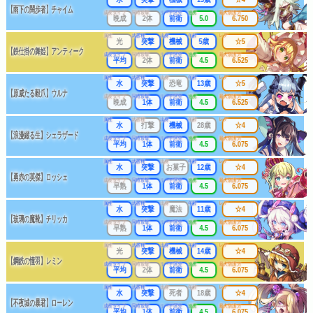
【雨下の闊歩者】チャイム
成長タイプ
同時攻撃
リーチ区分
連携
最大防護力
晩成
2体
前衛
5.0
6.750
属性
武器種
出身
年齢
レア
光
突撃
機械
5歳
☆5
【鉄仕掛の舞姫】アンティーク
成長タイプ
同時攻撃
リーチ区分
連携
最大防護力
平均
2体
前衛
4.5
6.525
属性
武器種
出身
年齢
レア
水
突撃
恐竜
13歳
☆5
【原威たる毅爪】ウルナ
成長タイプ
同時攻撃
リーチ区分
連携
最大防護力
晩成
1体
前衛
4.5
6.525
属性
武器種
出身
年齢
レア
水
打撃
機械
28歳
☆4
【浪漫綴る生】シェラザード
成長タイプ
同時攻撃
リーチ区分
連携
最大防護力
平均
1体
前衛
4.5
6.075
属性
武器種
出身
年齢
レア
水
突撃
お菓子
12歳
☆4
【勇赤の英傑】ロッシェ
成長タイプ
同時攻撃
リーチ区分
連携
最大防護力
早熟
1体
前衛
4.5
6.075
属性
武器種
出身
年齢
レア
水
突撃
魔法
11歳
☆4
【玻璃の魔靴】チリッカ
成長タイプ
同時攻撃
リーチ区分
連携
最大防護力
早熟
1体
前衛
4.5
6.075
属性
武器種
出身
年齢
レア
光
突撃
機械
14歳
☆4
【鋼鉄の憧羽】レミン
成長タイプ
同時攻撃
リーチ区分
連携
最大防護力
平均
2体
前衛
4.5
6.075
属性
武器種
出身
年齢
レア
水
突撃
死者
18歳
☆4
【不夜城の暴君】ローレン
成長タイプ
同時攻撃
リーチ区分
連携
最大防護力
平均
1体
前衛
4.5
6.075