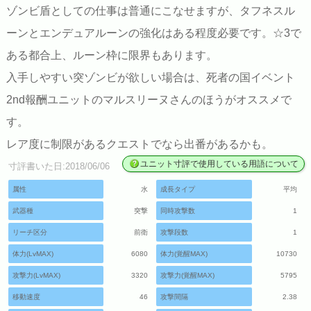
ゾンビ盾としての仕事は普通にこなせますが、タフネスル
ーンとエンデュアルーンの強化はある程度必要です。☆3で
ある都合上、ルーン枠に限界もあります。
入手しやすい突ゾンビが欲しい場合は、死者の国イベント
2nd報酬ユニットのマルスリーヌさんのほうがオススメで
す。
レア度に制限があるクエストでなら出番があるかも。
ユニット寸評で使用している用語について
寸評書いた日:2018/06/06
属性
水
成長タイプ
平均
武器種
突撃
同時攻撃数
1
リーチ区分
前衛
攻撃段数
1
体力(LvMAX)
6080
体力(覚醒MAX)
10730
攻撃力(LvMAX)
3320
攻撃力(覚醒MAX)
5795
移動速度
46
攻撃間隔
2.38