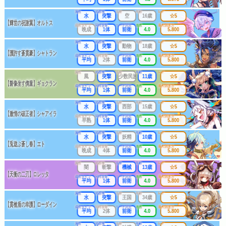
属性
武器種
出身
年齢
レア
水
突撃
空
16歳
☆5
【輝世の祝謝翼】オルトス
成長タイプ
同時攻撃
リーチ区分
連携
最大防護力
晩成
1体
前衛
4.0
5.800
属性
武器種
出身
年齢
レア
水
突撃
動物
18歳
☆5
【護許す蒼貫豪】シャトラン
成長タイプ
同時攻撃
リーチ区分
連携
最大防護力
平均
2体
前衛
4.0
5.800
属性
武器種
出身
年齢
レア
風
突撃
少数民族
11歳
☆5
【磐像坐す儁童】ギョクラン
成長タイプ
同時攻撃
リーチ区分
連携
最大防護力
平均
1体
前衛
4.0
5.800
属性
武器種
出身
年齢
レア
水
突撃
西部
15歳
☆5
【激情の破正者】シャアイラ
成長タイプ
同時攻撃
リーチ区分
連携
最大防護力
早熟
1体
前衛
4.0
5.800
属性
武器種
出身
年齢
レア
水
突撃
妖精
10歳
☆5
【兎遊ぶ蒼し春】エト
成長タイプ
同時攻撃
リーチ区分
連携
最大防護力
晩成
4体
前衛
4.0
5.800
属性
武器種
出身
年齢
レア
闇
斬撃
機械
13歳
☆5
【天衝の二刃】ロレッタ
成長タイプ
同時攻撃
リーチ区分
連携
最大防護力
平均
1体
前衛
4.0
5.800
属性
武器種
出身
年齢
レア
水
突撃
王国
34歳
☆5
【貫槍盾の幸護】ローダイン
成長タイプ
同時攻撃
リーチ区分
連携
最大防護力
平均
2体
前衛
4.0
5.800
属性
武器種
出身
年齢
レア