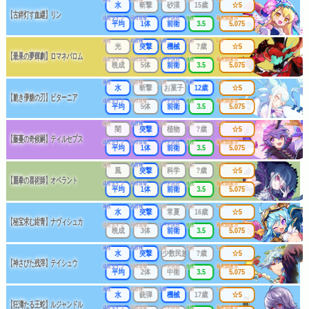
水
斬撃
砂漠
15歳
☆5
【古絆灯す血継】リン
成長タイプ
同時攻撃
リーチ区分
連携
最大防護力
平均
1体
前衛
3.5
5.075
属性
武器種
出身
年齢
レア
光
突撃
機械
?歳
☆5
【最果の夢輝劇】ロマネバロム
成長タイプ
同時攻撃
リーチ区分
連携
最大防護力
晩成
5体
前衛
3.5
5.075
属性
武器種
出身
年齢
レア
水
斬撃
お菓子
12歳
☆5
【脆き儚糖の刃】ピターニア
成長タイプ
同時攻撃
リーチ区分
連携
最大防護力
平均
5体
前衛
3.5
5.075
属性
武器種
出身
年齢
レア
闇
突撃
植物
?歳
☆5
【藤蔓の奇候嗣】ティルセプス
成長タイプ
同時攻撃
リーチ区分
連携
最大防護力
平均
1体
前衛
3.5
5.075
属性
武器種
出身
年齢
レア
風
突撃
科学
?歳
☆5
【麗拳の喜術師】オペラント
成長タイプ
同時攻撃
リーチ区分
連携
最大防護力
平均
1体
前衛
3.5
5.075
属性
武器種
出身
年齢
レア
水
突撃
常夏
16歳
☆5
【秘宝求む紺青】ナヴィシュカ
成長タイプ
同時攻撃
リーチ区分
連携
最大防護力
晩成
3体
前衛
3.5
5.075
属性
武器種
出身
年齢
レア
水
突撃
少数民族
?歳
☆5
【神さびた残滓】テイシュウ
成長タイプ
同時攻撃
リーチ区分
連携
最大防護力
平均
2体
中衛
3.5
5.075
属性
武器種
出身
年齢
レア
水
銃弾
機械
17歳
☆5
【狂濤たる王蛇】ルジャンドル
成長タイプ
同時攻撃
リーチ区分
連携
最大防護力