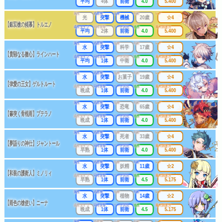
平均
4体
前衛
4.0
5.400
属性
武器種
出身
年齢
レア
光
突撃
機械
20歳
☆4
【銀双槍の傾慕】トルエノ
成長タイプ
同時攻撃
リーチ区分
連携
最大防護力
平均
2体
前衛
4.0
5.400
属性
武器種
出身
年齢
レア
水
突撃
科学
17歳
☆4
【貴顕なる徹心】ラインハート
成長タイプ
同時攻撃
リーチ区分
連携
最大防護力
平均
1体
中衛
4.0
5.400
属性
武器種
出身
年齢
レア
水
突撃
お菓子
19歳
☆4
【律愛の王女】ゲルトルート
成長タイプ
同時攻撃
リーチ区分
連携
最大防護力
晩成
1体
前衛
4.0
5.400
属性
武器種
出身
年齢
レア
水
突撃
恐竜
65歳
☆4
【篠突く骨棍雨】プテラノ
成長タイプ
同時攻撃
リーチ区分
連携
最大防護力
晩成
1体
前衛
4.0
5.400
属性
武器種
出身
年齢
レア
水
突撃
死者
33歳
☆4
【夢語りの神仕】ジャントール
成長タイプ
同時攻撃
リーチ区分
連携
最大防護力
早熟
1体
前衛
4.0
5.400
属性
武器種
出身
年齢
レア
水
突撃
妖精
11歳
☆2
【和装の護衛人】ミノリィ
成長タイプ
同時攻撃
リーチ区分
連携
最大防護力
早熟
1体
前衛
4.5
5.175
属性
武器種
出身
年齢
レア
水
突撃
植物
14歳
☆2
【雨色の槍使い】ニーナ
成長タイプ
同時攻撃
リーチ区分
連携
最大防護力
晩成
1体
前衛
4.5
5.175
属性
武器種
出身
年齢
レア