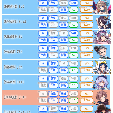
属性
武器種
出身
年齢
レア
水
突撃
妖精
12歳
☆3
【蒼翅の渡り蝶】ミュウ
成長タイプ
同時攻撃
リーチ区分
連携
最大防護力
晩成
2体
前衛
4.0
5.000
属性
武器種
出身
年齢
レア
水
突撃
魔法
18歳
☆3
【藍矛の槍術士】オシェル
成長タイプ
同時攻撃
リーチ区分
連携
最大防護力
平均
3体
前衛
4.0
5.000
属性
武器種
出身
年齢
レア
水
打撃
雪
14歳
☆3
【氷雨の雪童子】ポロ
成長タイプ
同時攻撃
リーチ区分
連携
最大防護力
平均
1体
前衛
4.0
5.000
属性
武器種
出身
年齢
レア
水
突撃
お菓子
27歳
☆3
【冷槍の執事】グラス
成長タイプ
同時攻撃
リーチ区分
連携
最大防護力
平均
4体
前衛
4.0
5.000
属性
武器種
出身
年齢
レア
水
突撃
和
18歳
☆3
【瑠璃の僧兵】しぐれ
成長タイプ
同時攻撃
リーチ区分
連携
最大防護力
早熟
1体
前衛
4.0
5.000
属性
武器種
出身
年齢
レア
水
突撃
植物
16歳
☆3
【水砕の令嬢】ミルルリ
成長タイプ
同時攻撃
リーチ区分
連携
最大防護力
晩成
1体
前衛
4.0
5.000
属性
武器種
出身
年齢
レア
炎
突撃
機械
25歳
☆3
【珍奇の蒐集家】ピーター
成長タイプ
同時攻撃
リーチ区分
連携
最大防護力
晩成
1体
前衛
4.0
5.000
属性
武器種
出身
年齢
レア
水
銃弾
機械
24歳
☆3
【仕込傘の銃士】ヴィクトリカ