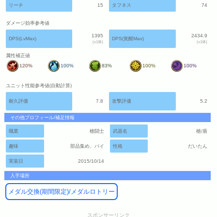
リーチ
15
タフネス
74
ダメージ効率参考値
1395
2434.9
DPS(LvMax)
DPS(覚醒Max)
(x1体)
(x1体)
属性補正値
120%
100%
83%
100%
100%
ユニット性能参考値(自動計算)
耐久評価
7.8
攻撃評価
5.2
その他プロフィール/補足情報
職業
槍闘士
武器名
槍/盾
趣味
部品集め、パイ
性格
だいたん
実装日
2015/10/14
入手場所
メダル交換(期間限定)/メダルロトリー
スポンサーリンク