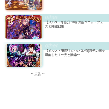
other
【メルスト/日記】10月の新ユニットフェ
スと降臨戦果
other
【メルスト/日記】(ネタバレ有)科学の国を
堪能した！〜光と陰編〜
** 広告 **