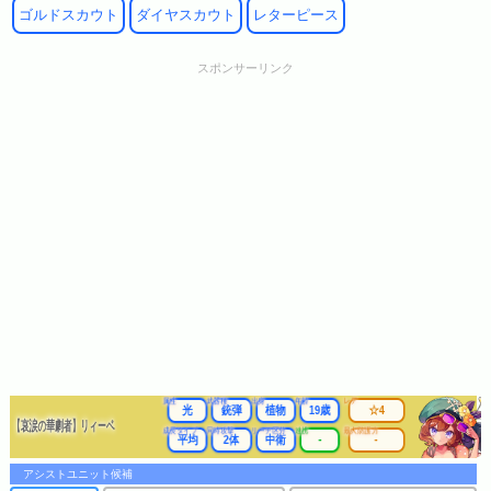
ゴルドスカウト
ダイヤスカウト
レターピース
スポンサーリンク
属性
武器種
出身
年齢
レア
光
銃弾
植物
19歳
☆4
【哀涙の華劇者】リィーベ
成長タイプ
同時攻撃
リーチ区分
連携
最大防護力
平均
2体
中衛
-
-
アシストユニット候補