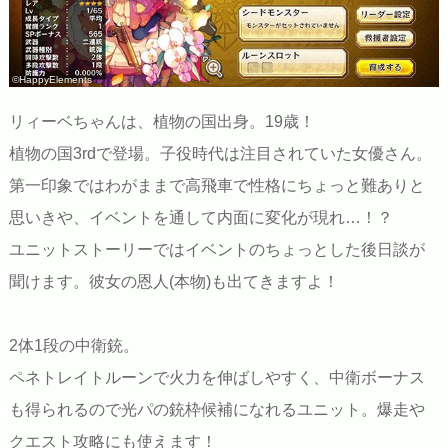
©HappyElements
リィーベちゃんは、植物の国出身。19歳！
植物の国3rdで登場。子役時代は注目されていた女優さん。
第一印象ではわがままで高飛車で性格にちょっと難ありと
思いきや、イベントを通して内面に変化が現れ…！？
ユニットストーリーではイベントのちょっとした後日談が
聞けます。彼女の恩人(本物)も出てきますよ！
2体1段の中衛銃。
ペネトレイトルーンで火力を伸ばしやすく、中衛ボーナス
も得られるので光パの銃枠候補になれるユニット。爆走や
クエスト攻略にも使えます！