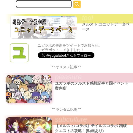
サ
イ
ト
tool
内
検
メルスト ユニットデータベ
索:
ース
ユガラボの更新をツイートでお知らせ。
ユガラボット、できました！
** オススメ記事 **
pleasure
ユガラボのメルスト感想記事と国イベント
案内所
** ランダム記事 **
subculture
【メルスト/コラボ】テイルズコラボ 踏破
クエストの攻略！(動画あり)