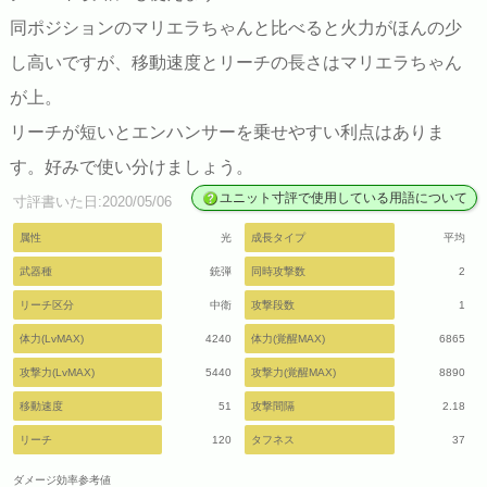
同ポジションのマリエラちゃんと比べると火力がほんの少
し高いですが、移動速度とリーチの長さはマリエラちゃん
が上。
リーチが短いとエンハンサーを乗せやすい利点はありま
す。好みで使い分けましょう。
ユニット寸評で使用している用語について
寸評書いた日:2020/05/06
属性
光
成長タイプ
平均
武器種
銃弾
同時攻撃数
2
リーチ区分
中衛
攻撃段数
1
体力(LvMAX)
4240
体力(覚醒MAX)
6865
攻撃力(LvMAX)
5440
攻撃力(覚醒MAX)
8890
移動速度
51
攻撃間隔
2.18
リーチ
120
タフネス
37
ダメージ効率参考値