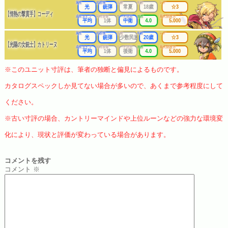
属性
武器種
出身
年齢
レア
光
銃弾
常夏
18歳
☆3
【情熱の撃貫手】コーディ
成長タイプ
同時攻撃
リーチ区分
連携
最大防護力
平均
1体
中衛
4.0
5.000
属性
武器種
出身
年齢
レア
光
銃弾
少数民族
20歳
☆3
【光陽の女銃士】カトリーヌ
成長タイプ
同時攻撃
リーチ区分
連携
最大防護力
平均
1体
後衛
4.0
5.000
※このユニット寸評は、筆者の独断と偏見によるものです。
カタログスペックしか見てない場合が多いので、あくまで参考程度にして
ください。
※古い寸評の場合、カントリーマインドや上位ルーンなどの強力な環境変
化により、現状と評価が変わっている場合があります。
コメントを残す
コメント
※