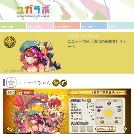
yugalab
pleasure
subculture
technical
other
unit review
ユニット寸評:【哀涙の華劇者】リィ
ーベ
(c)HappyElements
リィーベちゃん