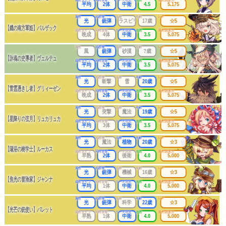
平均
2体
中衛
4.5
5.175
属性
武器種
出身
年齢
レア
光
銃弾
ラスピリ
17歳
☆5
【鐡の南方軍姫】バルザック
成長タイプ
同時攻撃
リーチ区分
連携
最大防護力
晩成
4体
中衛
3.5
5.075
属性
武器種
出身
年齢
レア
風
銃弾
砂漠
?歳
☆5
【詠魂の史導者】ヴェルテュ
成長タイプ
同時攻撃
リーチ区分
連携
最大防護力
平均
2体
中衛
3.5
5.075
属性
武器種
出身
年齢
レア
光
斬撃
雪
20歳
☆5
【雷霊憑きし者】グリィーゼン
成長タイプ
同時攻撃
リーチ区分
連携
最大防護力
晩成
2体
中衛
3.5
5.075
属性
武器種
出身
年齢
レア
光
突撃
魔法
19歳
☆5
【星降りの弦月】リュカリュカ
成長タイプ
同時攻撃
リーチ区分
連携
最大防護力
平均
3体
中衛
3.5
5.075
属性
武器種
出身
年齢
レア
光
魔法
植物
20歳
☆3
【陽浴の樹学士】ルーカス
成長タイプ
同時攻撃
リーチ区分
連携
最大防護力
早熟
2体
後衛
4.0
5.000
属性
武器種
出身
年齢
レア
光
銃弾
機械
16歳
☆3
【焦光の冒険家】ジャンナ
成長タイプ
同時攻撃
リーチ区分
連携
最大防護力
平均
1体
中衛
4.0
5.000
属性
武器種
出身
年齢
レア
光
銃弾
科学
22歳
☆3
【光芒の銃使い】バレット
成長タイプ
同時攻撃
リーチ区分
連携
最大防護力
早熟
1体
中衛
4.0
5.000