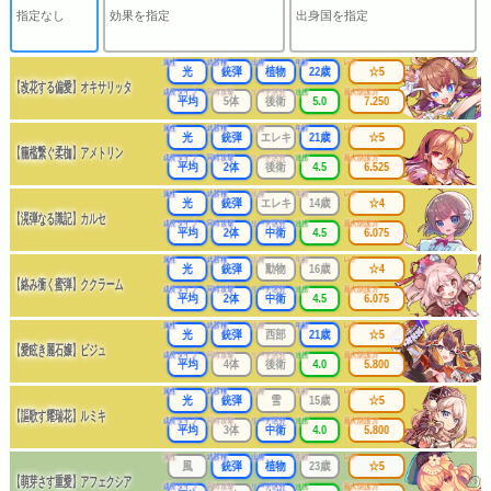
指定なし
効果を指定
出身国を指定
属性
武器種
出身
年齢
レア
光
銃弾
植物
22歳
☆5
【改花する偏愛】オキサリッタ
成長タイプ
同時攻撃
リーチ区分
連携
最大防護力
平均
5体
後衛
5.0
7.250
属性
武器種
出身
年齢
レア
光
銃弾
エレキ
21歳
☆5
【籠檻繋ぐ柔枷】アメトリン
成長タイプ
同時攻撃
リーチ区分
連携
最大防護力
平均
2体
後衛
4.5
6.525
属性
武器種
出身
年齢
レア
光
銃弾
エレキ
14歳
☆4
【滉弾なる識記】カルセ
成長タイプ
同時攻撃
リーチ区分
連携
最大防護力
平均
2体
中衛
4.5
6.075
属性
武器種
出身
年齢
レア
光
銃弾
動物
16歳
☆4
【絡み衝く蜜弾】ククラーム
成長タイプ
同時攻撃
リーチ区分
連携
最大防護力
平均
2体
中衛
4.5
6.075
属性
武器種
出身
年齢
レア
光
銃弾
西部
21歳
☆5
【愛眩き麗石嬢】ビジュ
成長タイプ
同時攻撃
リーチ区分
連携
最大防護力
平均
4体
後衛
4.0
5.800
属性
武器種
出身
年齢
レア
光
銃弾
雪
15歳
☆5
【謳歌す耀瑞花】ルミキ
成長タイプ
同時攻撃
リーチ区分
連携
最大防護力
平均
3体
中衛
4.0
5.800
属性
武器種
出身
年齢
レア
風
銃弾
植物
23歳
☆5
【萌芽さす重愛】アフェクシア
成長タイプ
同時攻撃
リーチ区分
連携
最大防護力