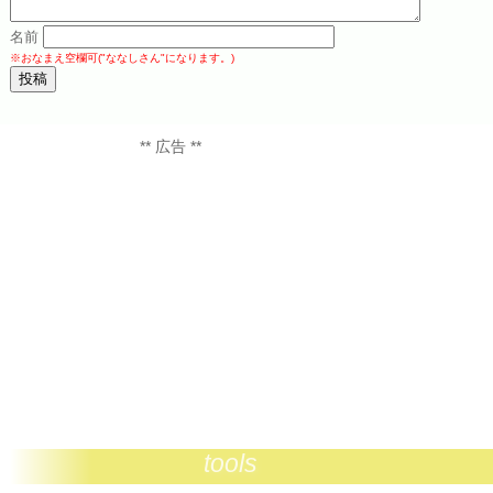
名前
※おなまえ空欄可("ななしさん"になります。)
** 広告 **
tools