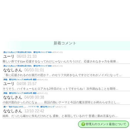
新着コメント
(
誰よりも先んじて咲き誇る花で在れ 週刊少年ジャンプ 2026
へのコメント)
ユーリ
06/03 21:33
難しい所ですねw 応援するなってわけじゃないんだろうけど、応援されなきゃ力を発揮…
(
誰よりも先んじて咲き誇る花で在れ 週刊少年ジャンプ 2026
へのコメント)
ななしさん
06/03 01:01
「客に応援されるのが真打の芸か？」のセリフ大好きなんですけどそれがノイズになって…
(
降臨 週刊少年ジャンプ 2026年19号 感想
へのコメント)
ユーリ
04/08 15:57
そうそう、ハイキューもヒロアカも2作目のヒットですからね！ 次作跳ねることを期待…
(
降臨 週刊少年ジャンプ 2026年19号 感想
へのコメント)
ななしさん
04/08 00:38
小副川面白かったのになぁ…… 前話の熱いテーマと今話の魔法習得とか終わらせ方とし…
(
殿一「告白ではないので…」←？？？？？💢 週刊少年ジャンプ
へのコメント)
ななしさん
12/10 22:42
純粋、だったら確かに失礼だけれども 柔軟、と表現しているので 普通に褒め言葉なの…
管理人のコメント返信について