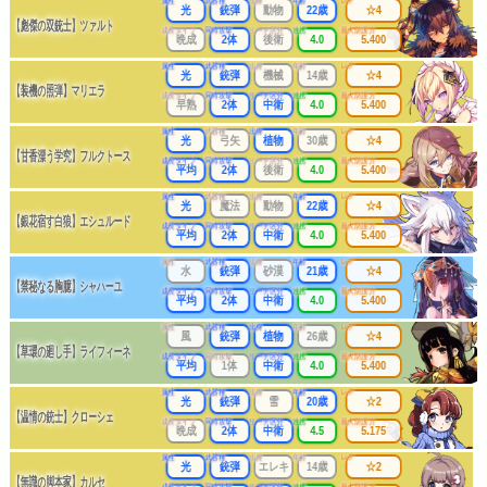
属性
武器種
出身
年齢
レア
光
銃弾
動物
22歳
☆4
【彪傑の双銃士】ツァルト
成長タイプ
同時攻撃
リーチ区分
連携
最大防護力
晩成
2体
後衛
4.0
5.400
属性
武器種
出身
年齢
レア
光
銃弾
機械
14歳
☆4
【装機の照弾】マリエラ
成長タイプ
同時攻撃
リーチ区分
連携
最大防護力
早熟
2体
中衛
4.0
5.400
属性
武器種
出身
年齢
レア
光
弓矢
植物
30歳
☆4
【甘香漂う学究】フルクトース
成長タイプ
同時攻撃
リーチ区分
連携
最大防護力
平均
2体
後衛
4.0
5.400
属性
武器種
出身
年齢
レア
光
魔法
動物
22歳
☆4
【銀花宿す白狼】エシュルード
成長タイプ
同時攻撃
リーチ区分
連携
最大防護力
平均
2体
中衛
4.0
5.400
属性
武器種
出身
年齢
レア
水
銃弾
砂漠
21歳
☆4
【禁秘なる胸臆】シャハーユ
成長タイプ
同時攻撃
リーチ区分
連携
最大防護力
平均
2体
中衛
4.0
5.400
属性
武器種
出身
年齢
レア
風
銃弾
植物
26歳
☆4
【草環の廻し手】ライフィーネ
成長タイプ
同時攻撃
リーチ区分
連携
最大防護力
平均
1体
中衛
4.0
5.400
属性
武器種
出身
年齢
レア
光
銃弾
雪
20歳
☆2
【温情の銃士】クローシェ
成長タイプ
同時攻撃
リーチ区分
連携
最大防護力
晩成
2体
中衛
4.5
5.175
属性
武器種
出身
年齢
レア
光
銃弾
エレキ
14歳
☆2
【無識の脚本家】カルセ
成長タイプ
同時攻撃
リーチ区分
連携
最大防護力