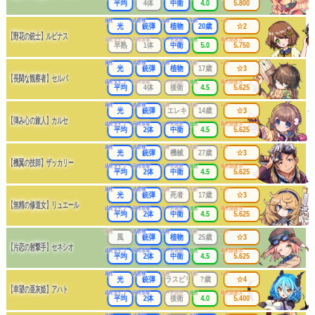
平均
4体
中衛
4.0
5.800
属性
武器種
出身
年齢
レア
光
銃弾
植物
20歳
☆2
【野花の銃士】ルピナス
成長タイプ
同時攻撃
リーチ区分
連携
最大防護力
早熟
1体
中衛
5.0
5.750
属性
武器種
出身
年齢
レア
光
銃弾
植物
17歳
☆3
【長閑な観察者】セルバ
成長タイプ
同時攻撃
リーチ区分
連携
最大防護力
平均
4体
後衛
4.5
5.625
属性
武器種
出身
年齢
レア
光
銃弾
エレキ
14歳
☆3
【弾み心の旅人】カルセ
成長タイプ
同時攻撃
リーチ区分
連携
最大防護力
平均
2体
中衛
4.5
5.625
属性
武器種
出身
年齢
レア
光
銃弾
機械
27歳
☆3
【機翼の技師】ザッカリー
成長タイプ
同時攻撃
リーチ区分
連携
最大防護力
平均
2体
中衛
4.5
5.625
属性
武器種
出身
年齢
レア
光
銃弾
死者
17歳
☆3
【無精の修道女】リュエール
成長タイプ
同時攻撃
リーチ区分
連携
最大防護力
平均
2体
中衛
4.5
5.625
属性
武器種
出身
年齢
レア
風
銃弾
植物
25歳
☆3
【片恋の射撃手】セネシオ
成長タイプ
同時攻撃
リーチ区分
連携
最大防護力
平均
2体
中衛
4.5
5.625
属性
武器種
出身
年齢
レア
光
銃弾
ラスピリ
?歳
☆4
【幸望の亜灰姫】アハト
成長タイプ
同時攻撃
リーチ区分
連携
最大防護力
平均
2体
後衛
4.0
5.400