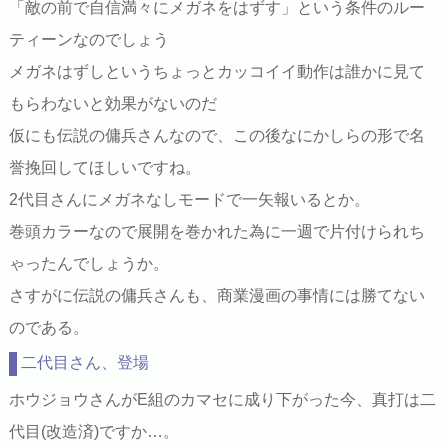
「敵の前で自信満々にメガネをはずす」という条件のルー
ティーンなのでしょう
メガネはずしというちょっとカッコイイ動作は誰かに見て
もらわないと効果がないのだ
仮にも伝説の傭兵さんなので、この後なにかしらの形で名
誉挽回してほしいですね。
2代目さんにメガネなしモードで一矢報いるとか。
巻頭カラーなので展開を巻かれた為に一週で片付けられち
ゃったんでしょうか。
さすがに伝説の傭兵さんも、商業漫画の事情には勝てない
のである。
二代目さん、登場
ホウジョウさんがE組のカマセに成り下がった今、真打は二
代目(改造済)ですか…。