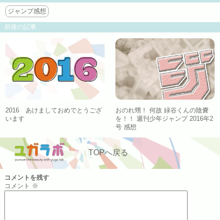
ジャンプ感想
前後の記事
2016 あけましておめでとうござ
おのれ甥！ 何故 緑谷くんの陰嚢
います
を！！ 週刊少年ジャンプ 2016年2
号 感想
TOPへ戻る
コメントを残す
コメント
※