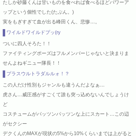
たしか砂藤くんは甘いものを食べれば食べるほどパワーア
ップという個性でした(たぶん。)
実をもぎすぎて血が出る峰田くん、悲惨…。
ワイルドワイルドプッ(ry
ついに四人そろた！！
ファイティングポーズはフルメンバーじゃないと決まりま
せんよねギニュー隊長！！
プラスウルトラダルルォ！？
この人だけ性別もジャンルも違うんだよなぁ…
虎さん…威圧感がすごくて誰も突っ込めないんでしょうけ
ど
コスチュームがパッツンパッツンな上にスカート…この辺
がセクシー
デクくんのMAXが現状の5%から10%くらいまでは上がると