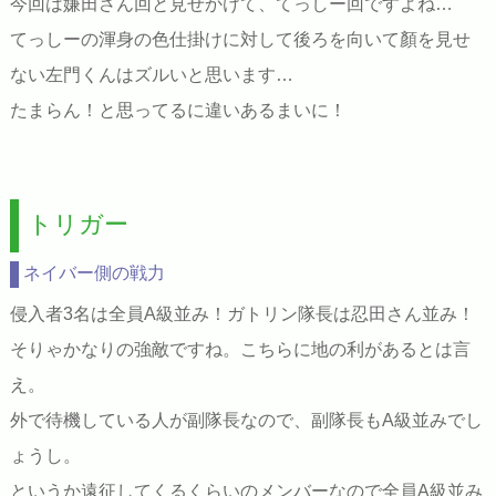
今回は嫌田さん回と見せかけて、てっしー回ですよね…
てっしーの渾身の色仕掛けに対して後ろを向いて顏を見せ
ない左門くんはズルいと思います…
たまらん！と思ってるに違いあるまいに！
トリガー
ネイバー側の戦力
侵入者3名は全員A級並み！ガトリン隊長は忍田さん並み！
そりゃかなりの強敵ですね。こちらに地の利があるとは言
え。
外で待機している人が副隊長なので、副隊長もA級並みでし
ょうし。
というか遠征してくるくらいのメンバーなので全員A級並み