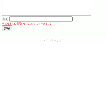
名前
※おなまえ空欄可("ななしさん"になります。)
スポンサーリンク