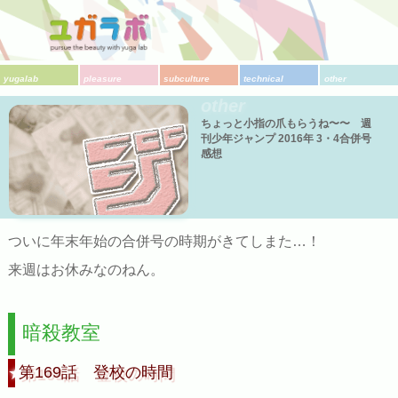
yugalab
pleasure
subculture
technical
other
other
ちょっと小指の爪もらうね〜〜 週
刊少年ジャンプ 2016年 3・4合併号
感想
ついに年末年始の合併号の時期がきてしまた…！
来週はお休みなのねん。
暗殺教室
第169話 登校の時間