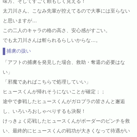
味方、そしてすごく頼もしく見える！
太刀川さん、こなみ先輩が控えてるので大事には至らない
と思いますが…
この二人のキャラの格の高さ、安心感がすごい。
でも太刀川さんは斬られるらしいからな…。
捕虜の扱い
「アフトの捕虜を発見した場合、救助・奪還の必要はな
い」
「邪魔であればこちらで処理していい」
ヒュースくんが帰れそうにないことが確定；；
途中で参戦したヒュースくんがガロプラの皆さんと邂逅
し、いろいろおしゃべりするも決裂！
けっきょく応戦したヒュースくんがボーダーのピンチを救
い、最終的にヒュースくんの戦功が大きくなって待遇がい