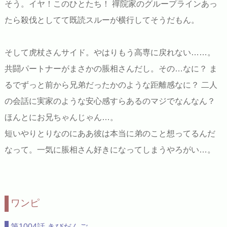
そう。イヤ！このひとたち！ 禪院家のグループラインあっ
たら殺伐としてて既読スルーが横行してそうだもん。
そして虎杖さんサイド。やはりもう高専に戻れない……。
共闘パートナーがまさかの脹相さんだし。その…なに？ ま
るでずっと前から兄弟だったかのような距離感なに？ 二人
の会話に実家のような安心感すらあるのマジでなんなん？
ほんとにお兄ちゃんじゃん…。
短いやりとりなのにああ彼は本当に弟のこと想ってるんだ
なって。一気に脹相さん好きになってしまうやろがい…。
ワンピ
第1004話 きびだんご