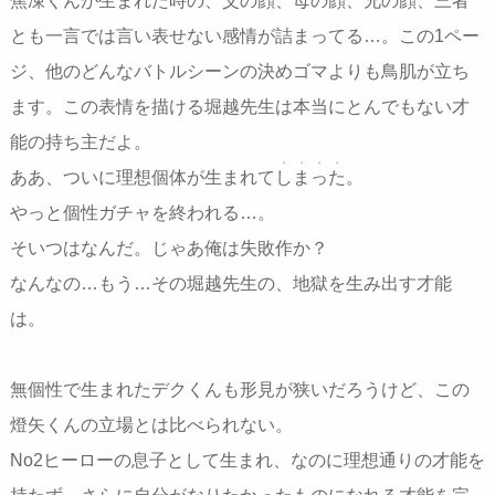
焦凍くんが生まれた時の、父の顔、母の顔、兄の顔、三者
とも一言では言い表せない感情が詰まってる…。この1ペー
ジ、他のどんなバトルシーンの決めゴマよりも鳥肌が立ち
ます。この表情を描ける堀越先生は本当にとんでもない才
能の持ち主だよ。
・・・・
ああ、ついに理想個体が生まれて
しまった
。
やっと個性ガチャを終われる…。
そいつはなんだ。じゃあ俺は失敗作か？
なんなの…もう…その堀越先生の、地獄を生み出す才能
は。
無個性で生まれたデクくんも形見が狭いだろうけど、この
燈矢くんの立場とは比べられない。
No2ヒーローの息子として生まれ、なのに理想通りの才能を