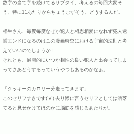
数字の当て字を続けてるサブタイ、考えるの毎回大変そ
う。特に11あたりからちょうむずそう。どうするんだ。
相生さん、毎度毎度なぜか犯人と相思相愛になれず犯人逮
捕エンドになるのはこの漫画時空における宇宙的法則と考
えていいのでしょうか！
それとも、展開的にいつか相性の良い犯人と出会ってしま
ってさあどうするっていうやつもあるのかなぁ。
「クッキーのカロリー分走ってきます」
このセリフすきです(´v`) 去り際に言うセリフとしては洒落
てると見せかけてほのかに脳筋を感じるあたりが。