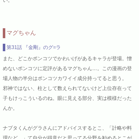
い。
マグちゃん
第31話 『金剛』のグ=ラ
また、どこかポンコツでかわいげがあるキャラが登場。憎
めないポンコツに定評があるマグちゃん…。この漫画の登
場人物の半分はポンコツカワイイ成分持ってると思う。
邪神ではない、柱として数えられてないけど上位存在って
子もけっこういるのね。眼に見える部分、実は模様だった
んか。
ナプタくんがグラさんにアドバイスするとこ、「計略や料
理など…」て自分が得意だと思ってる分野を勧めるとこが