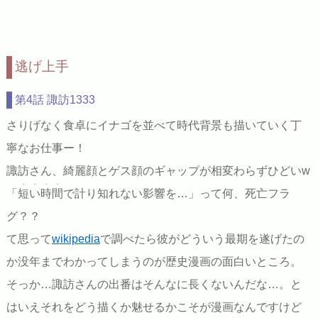
逃げ上手
第4話 諏訪1333
さりげなく食卓にイナゴを並べて時代背景も描いていく丁
寧なお仕事ー！
諏訪さん、綺麗顔とゲス顔のギャップが相変わらずひどいw
・・・・
「
短い時間
で計り知れない影響を…」って何、死亡フラ
グ？？
て思って
wikipedia
で調べたら彼がどういう最期を遂げたの
か没年までわかってしまうのが歴史漫画の面白いところ。
そっか…諏訪さんの出番はそんなに長くないんだな…。と
はいえそれをどう描くか魅せるかこそが漫画なんですけど