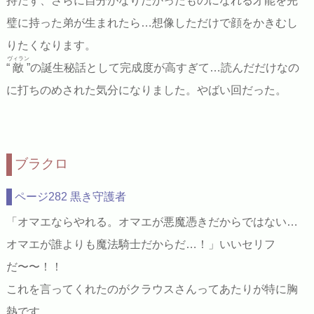
持たず、さらに自分がなりたかったものになれる才能を完
璧に持った弟が生まれたら…想像しただけで顔をかきむし
りたくなります。
ヴィラン
“
敵
”の誕生秘話として完成度が高すぎて…読んだだけなの
に打ちのめされた気分になりました。やばい回だった。
ブラクロ
ページ282 黒き守護者
「オマエならやれる。オマエが悪魔憑きだからではない…
オマエが誰よりも魔法騎士だからだ…！」いいセリフ
だ〜〜！！
これを言ってくれたのがクラウスさんってあたりが特に胸
熱です。