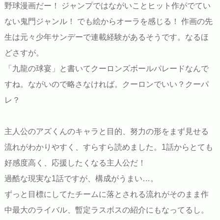
野球漫画だー！ ジャンプではながいことヒット作がでてい
ない鬼門ジャンル！ でも絵からオーラを感じる！ 作画の先
生は元々少年サンデーで連載経験があるそうです。なるほ
どさすが。
「九龍の球宴」と書いてクーロンズボールパレードなんで
すね。ながいので略さなければ。クーロンでいい？クーパ
レ？
主人公のアズくんのキャラと目的、努力の形をまず見せる
流れがわかりやすく、すらすら読めました。1話からとても
好感度高く、応援したくなる主人公だ！
過酷な現実な1話ですが、構成がうまい…。
ずっと目標にしてたチームに落とされる流れがそのまま作
中最大のライバル、暫定ラスボスの紹介にもなってるし。