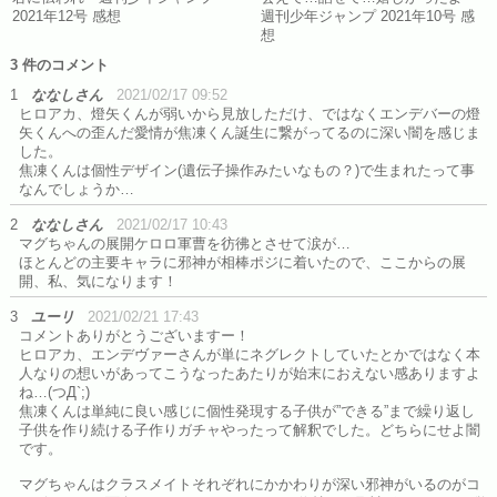
2021年12号 感想
週刊少年ジャンプ 2021年10号 感
想
3 件のコメント
1
ななしさん
2021/02/17 09:52
ヒロアカ、燈矢くんが弱いから見放しただけ、ではなくエンデバーの燈
矢くんへの歪んだ愛情が焦凍くん誕生に繋がってるのに深い闇を感じま
した。
焦凍くんは個性デザイン(遺伝子操作みたいなもの？)で生まれたって事
なんでしょうか…
2
ななしさん
2021/02/17 10:43
マグちゃんの展開ケロロ軍曹を彷彿とさせて涙が…
ほとんどの主要キャラに邪神が相棒ポジに着いたので、ここからの展
開、私、気になります！
3
ユーリ
2021/02/21 17:43
コメントありがとうございますー！
ヒロアカ、エンデヴァーさんが単にネグレクトしていたとかではなく本
人なりの想いがあってこうなったあたりが始末におえない感ありますよ
ね…(つД`;)
焦凍くんは単純に良い感じに個性発現する子供が”できる”まで繰り返し
子供を作り続ける子作りガチャやったって解釈でした。どちらにせよ闇
です。
マグちゃんはクラスメイトそれぞれにかかわりが深い邪神がいるのがコ