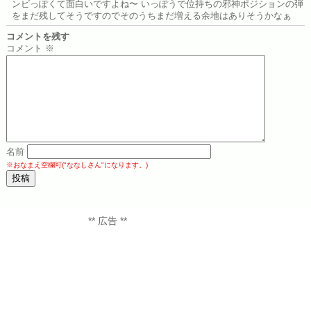
ンビっぽくて面白いですよね〜 いっぽうで位持ちの邪神ポジションの弾
をまだ残してそうですのでそのうちまだ増える余地はありそうかなぁ
コメントを残す
コメント
※
名前
※おなまえ空欄可("ななしさん"になります。)
** 広告 **