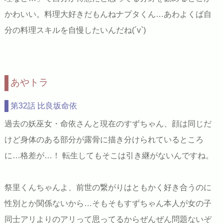
かわいい。料理大好きだもんねナプタくん…あわよくば自
分の料理スキルを自慢したいんだね(´v`)
あやトラ
第32話 比良坂命依
過去の妖巫女・命依さんと現在のすずちゃん、顔は同じだ
けど身体のある部分が露骨に描き分けられているところ
に…格差が…！ 転生してもそこは引き継がないんですね。
祭里くんちゃんよ、前世の繋がりはともかく好き合うのに
性別とか関係ないから…そもそもすずちゃん本人が女の子
同士アリよりのアリって思ってるからぜんぜん問題ないぞ