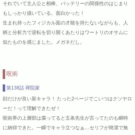
それでいて主人公と相棒、バッテリーの関係性のはじまり
もしっかり描いている。面白かった！
生まれ持ったフィジカル面の才能を持たないながらも、人
柄と分析力で逆転を切り開くあたりはワートリのオサムに
似たものを感じました。メガネだし。
呪術
第138話 禪院家
顔だけが良い新キャラ！ たった2ページでこいつはクソヤロ
ーだ！って理解できたぜ！
呪術界の上層部は腐ってると五条先生が言ってたのも瞬時
に納得できた。一瞬でキャラ立つなぁ…セリフが簡潔で無