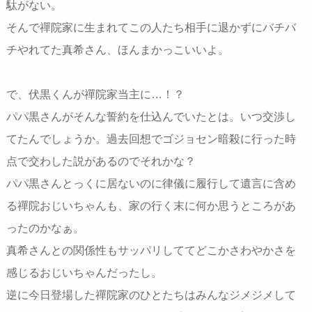
駄がない。
そんで禪院家に生まれてこの人たち相手に退かずにバチバ
チやれてた真希さん、ほんまかっこいいよ。
で、伏黒くんが禪院家当主に…！？
パパ黒さんがそんな誓約を仕込んでいたとは。いつ交渉し
てたんでしょうか。過去回想でゴジョセン暗殺に行った時
点で交わした説があるのでそれかな？
パパ黒さんとっくに居ないのに律儀に履行して遺言に含め
る禪院おじいちゃんも、家の行く末に何か思うところがあ
ったのかなぁ。
真希さんとの関係性もサッパリしててどこかさわやかさを
感じるおじいちゃんだったし。
逆に今日登場した禪院家のひとたちはみんなジメジメして