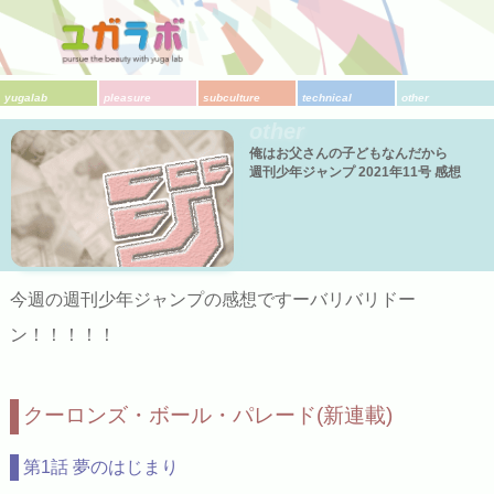
yugalab
pleasure
subculture
technical
other
other
俺はお父さんの子どもなんだから
週刊少年ジャンプ 2021年11号 感想
今週の週刊少年ジャンプの感想ですーバリバリドー
ン！！！！！
クーロンズ・ボール・パレード(新連載)
第1話 夢のはじまり