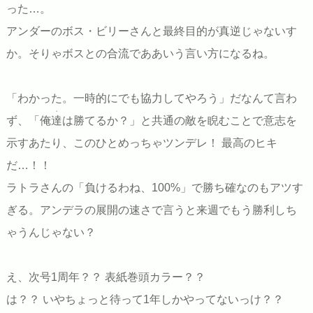
った…。
アンダーのボス・ビリーさんと最終目的が真逆じゃないす
か。そりゃボスとの合流でああいう言い方になるね。
「わかった。一時的にでも協力してやろう」だなんて言わ
・
ず、「俺
達
は勝てるか？」と共通の敵を睨むことで意志を
示すあたり、このひとめっちゃツンデレ！ 最高のヒキ
だ…！！
ラトラさんの「負けるわね、100%」で勝ち確なのもアツす
ぎる。アンデラの展開の速さで言うと来週でもう勝利しち
ゃうんじゃない？
え、次号1周年？？ 表紙巻頭カラー？？
は？？ いやちょっと待って1年しかやってないっけ？？