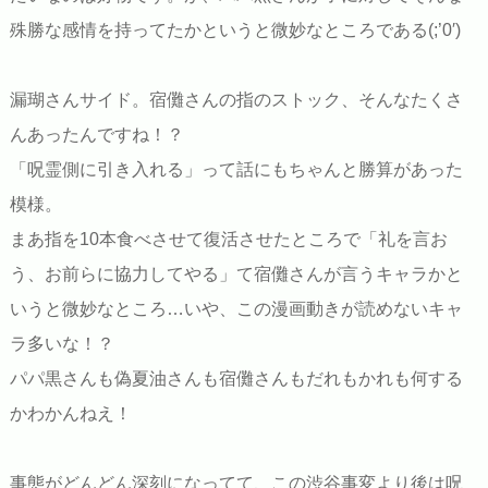
殊勝な感情を持ってたかというと微妙なところである(;’0′)
漏瑚さんサイド。宿儺さんの指のストック、そんなたくさ
んあったんですね！？
「呪霊側に引き入れる」って話にもちゃんと勝算があった
模様。
まあ指を10本食べさせて復活させたところで「礼を言お
う、お前らに協力してやる」て宿儺さんが言うキャラかと
いうと微妙なところ…いや、この漫画動きが読めないキャ
ラ多いな！？
パパ黒さんも偽夏油さんも宿儺さんもだれもかれも何する
かわかんねえ！
事態がどんどん深刻になってて、この渋谷事変より後は呪