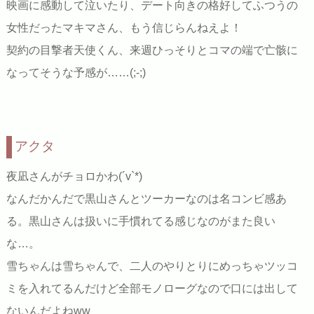
映画に感動して泣いたり、デート向きの格好してふつうの
女性だったマキマさん、もう信じらんねえよ！
契約の目撃者天使くん、来週ひっそりとコマの端で亡骸に
なってそうな予感が……(;-;)
アクタ
夜凪さんがチョロかわ(´v`*)
なんだかんだで黒山さんとツーカーなのは名コンビ感あ
る。黒山さんは扱いに手慣れてる感じなのがまた良い
な…。
雪ちゃんは雪ちゃんで、二人のやりとりにめっちゃツッコ
ミを入れてるんだけど全部モノローグなので口には出して
ないんだよねww