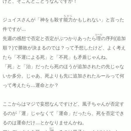
けど、そこんとこどうなんですか！
ちから
ジュイスさんが「神をも殺す
能力
かもしれない」と言った
件ですが…
ルール
先週の感想で否定と否定がぶつかりあったら
理
の序列(追加
順？)で勝敗が決まるのでは？って予想したけど、よく考え
たら「不運による死」と「不死」も矛盾じゃんね。
「死」と「治」だったら死のほうが追加されたの先じゃな
いか多分。じゃあ、死よりも先に追加されたルールって何
って考えたら…運命とか？
ここからはマジで妄想なんですけど、風子ちゃんが否定す
るのが「運」じゃなくて「運命」だったら、死を否定でき
るのは運命だけ…とかなりませんかね。
はこ