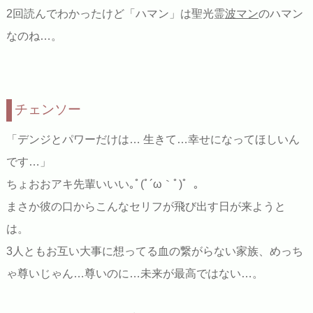
2回読んでわかったけど「ハマン」は聖光霊
波マン
のハマン
なのね…。
チェンソー
「デンジとパワーだけは… 生きて…幸せになってほしいん
です…」
ちょおおアキ先輩いいい｡ﾟ(ﾟ´ω｀ﾟ)゜｡
まさか彼の口からこんなセリフが飛び出す日が来ようと
は。
3人ともお互い大事に想ってる血の繋がらない家族、めっち
ゃ尊いじゃん…尊いのに…未来が最高ではない…。