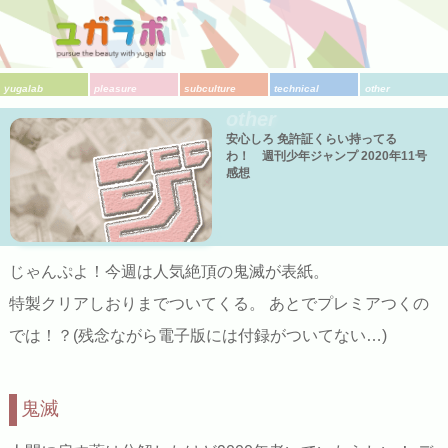
yugalab
pleasure
subculture
technical
other
other
安心しろ 免許証くらい持ってる
わ！ 週刊少年ジャンプ 2020年11号
感想
じゃんぷよ！今週は人気絶頂の鬼滅が表紙。
特製クリアしおりまでついてくる。 あとでプレミアつくの
では！？(残念ながら電子版には付録がついてない…)
鬼滅