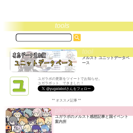
tools
サ
イ
ト
tool
内
検
メルスト ユニットデータベ
索:
ース
ユガラボの更新をツイートでお知らせ。
ユガラボット、できました！
** オススメ記事 **
pleasure
ユガラボのメルスト感想記事と国イベント
案内所