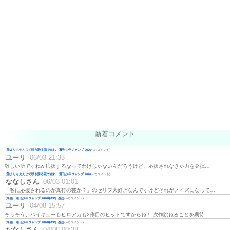
新着コメント
(
誰よりも先んじて咲き誇る花で在れ 週刊少年ジャンプ 2026
へのコメント)
ユーリ
06/03 21:33
難しい所ですねw 応援するなってわけじゃないんだろうけど、応援されなきゃ力を発揮…
(
誰よりも先んじて咲き誇る花で在れ 週刊少年ジャンプ 2026
へのコメント)
ななしさん
06/03 01:01
「客に応援されるのが真打の芸か？」のセリフ大好きなんですけどそれがノイズになって…
(
降臨 週刊少年ジャンプ 2026年19号 感想
へのコメント)
ユーリ
04/08 15:57
そうそう、ハイキューもヒロアカも2作目のヒットですからね！ 次作跳ねることを期待…
(
降臨 週刊少年ジャンプ 2026年19号 感想
へのコメント)
ななしさん
04/08 00:38