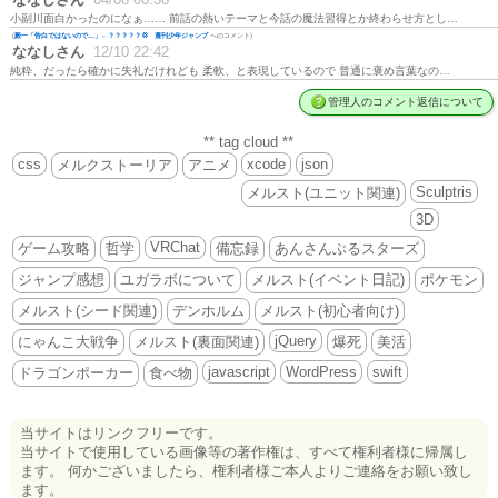
小副川面白かったのになぁ…… 前話の熱いテーマと今話の魔法習得とか終わらせ方とし…
(
殿一「告白ではないので…」←？？？？？💢 週刊少年ジャンプ
へのコメント)
ななしさん
12/10 22:42
純粋、だったら確かに失礼だけれども 柔軟、と表現しているので 普通に褒め言葉なの…
管理人のコメント返信について
** tag cloud **
css
xcode
json
メルクストーリア
アニメ
Sculptris
メルスト(ユニット関連)
3D
VRChat
ゲーム攻略
哲学
備忘録
あんさんぶるスターズ
ジャンプ感想
ユガラボについて
メルスト(イベント日記)
ポケモン
メルスト(シード関連)
デンホルム
メルスト(初心者向け)
jQuery
にゃんこ大戦争
メルスト(裏面関連)
爆死
美活
javascript
WordPress
swift
ドラゴンポーカー
食べ物
当サイトはリンクフリーです。
当サイトで使用している画像等の著作権は、すべて権利者様に帰属し
ます。 何かございましたら、権利者様ご本人よりご連絡をお願い致し
ます。