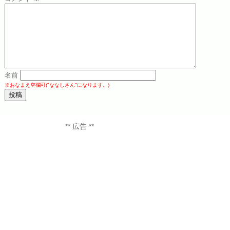
名前
※おなまえ空欄可("ななしさん"になります。)
** 広告 **