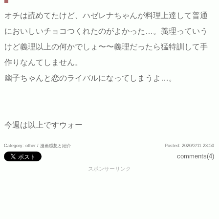
オチは読めてたけど、ハゼレナちゃんが料理上達して普通
においしいチョコつくれたのがよかった…。義理っていう
けど義理以上の何かでしょ〜〜義理だったら猛特訓して手
作りなんてしません。
幽子ちゃんと恋のライバルになってしまうよ…。
今週は以上ですウォー
Category: other /
漫画感想と紹介
Posted: 2020/2/11 23:50
comments(4)
スポンサーリンク