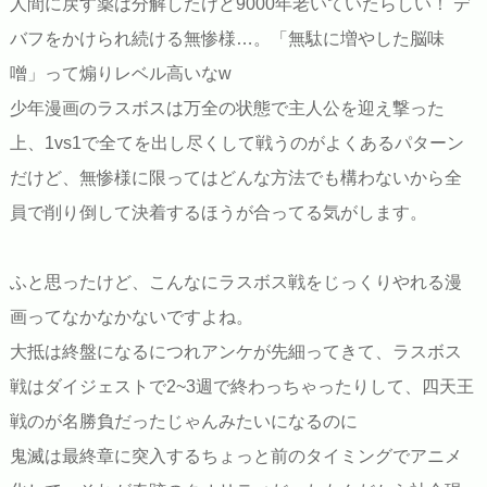
人間に戻す薬は分解したけど9000年老いていたらしい！ デ
バフをかけられ続ける無惨様…。「無駄に増やした脳味
噌」って煽りレベル高いなw
少年漫画のラスボスは万全の状態で主人公を迎え撃った
上、1vs1で全てを出し尽くして戦うのがよくあるパターン
だけど、無惨様に限ってはどんな方法でも構わないから全
員で削り倒して決着するほうが合ってる気がします。
ふと思ったけど、こんなにラスボス戦をじっくりやれる漫
画ってなかなかないですよね。
大抵は終盤になるにつれアンケが先細ってきて、ラスボス
戦はダイジェストで2~3週で終わっちゃったりして、四天王
戦のが名勝負だったじゃんみたいになるのに
鬼滅は最終章に突入するちょっと前のタイミングでアニメ