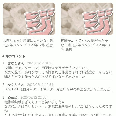
お前ちょっと綺麗になったな 週
後悔か…さてどんな味だったか
刊少年ジャンプ 2020年12号 感想
な 週刊少年ジャンプ 2020年10
号 感想
4 件のコメント
1
ななしさん
2020/02/12 01:25
今週のチェンソーマン、初読時はゲラゲラ笑いましたし
改めて見て、あれをやっても許される作風とそれで好感度が下がらない
味方キャラを作ったのがマジで凄いなって思いました
2
ななしさん
2020/02/12 12:54
DrSTONEは自分もターミネーターみたいなAIの暴走なのかなと思った
3
ぬぬぬ
2020/02/12 22:38
無惨様鈍感すぎてちょっと笑いましたw
なのに計算は早いという、、無駄に脳を増やしただけはなかったのです
ね
たまよ様の煽りにもクスッときたし今週の鬼滅の刃もすごい面白かった