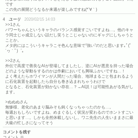
です
この先の展開どうなるか来週が楽しみですね(*´∀｀)
4
ユーリ
2020/02/15 14:03
>>1さん
パワーちゃんというキャラのバランス感覚すごいですよね…。他のキャ
ラ同士じゃ成立しない話だし笑うとこじゃないのにギャグにしちゃうと
ことか。
メタ的にはこういうキャラこそ色んな意味で”強い”のだと思います｡ﾟ(ﾟ
´ヮ｀ﾟ)゜｡
>>2さん
外伝で高度で善良なAIが登場してましたし、逆にAIが悪意を持った場合
どのような挙動をするのかは作劇においても興味ふかいですね…！
よく考えたらホワイマンが人間だった場合、地球まるごと包まれるよう
に石化装置を起動したら自分も巻き込まれちゃうわけで
となると、石化装置が効かない存在…？→AI説！は可能性あがる気がし
ます。
>ぬぬぬさん
無惨様、老化のあまり脳みそも鈍くなっちゃったのかも…。
毎週おもしろいですよね、めまぐるしく状況が変わるのでホントすごい
と思います…。しかも全然休載しないし。ワニ先生の人生いままさに最
大級の忙しさになってそう
コメントを残す
コメント
※