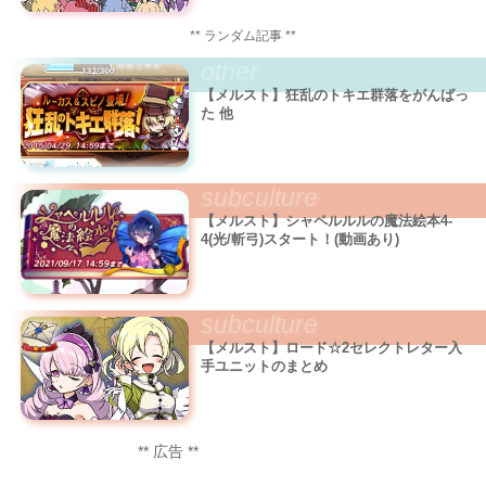
** ランダム記事 **
other
【メルスト】狂乱のトキエ群落をがんばっ
た 他
subculture
【メルスト】シャペルルルの魔法絵本4-
4(光/斬弓)スタート！(動画あり)
subculture
【メルスト】ロード☆2セレクトレター入
手ユニットのまとめ
** 広告 **