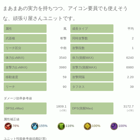
まあまあの実力を持ちつつ、アイコン要員でも使えそう
な、頑張り屋さんユニットです。
属性
風
成長タイプ
平均
武器種
斬撃
同時攻撃数
2
リーチ区分
中衛
攻撃段数
1
体力(LvMAX)
3540
体力(覚醒MAX)
6240
攻撃力(LvMAX)
3980
攻撃力(覚醒MAX)
6980
移動速度
59
攻撃間隔
2.20
リーチ
90
タフネス
39
ダメージ効率参考値
1809.1
3172.7
DPS(LvMax)
DPS(覚醒Max)
(x2体)
(x2体)
属性補正値
76%
155%
116%
100%
100%
ユニット性能参考値(自動計算)