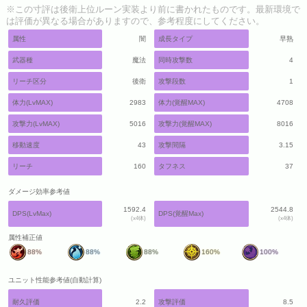
※この寸評は後衛上位ルーン実装より前に書かれたものです。最新環境で
は評価が異なる場合がありますので、参考程度にしてください。
属性
闇
成長タイプ
早熟
武器種
魔法
同時攻撃数
4
リーチ区分
後衛
攻撃段数
1
体力(LvMAX)
2983
体力(覚醒MAX)
4708
攻撃力(LvMAX)
5016
攻撃力(覚醒MAX)
8016
移動速度
43
攻撃間隔
3.15
リーチ
160
タフネス
37
ダメージ効率参考値
1592.4
2544.8
DPS(LvMax)
DPS(覚醒Max)
(x4体)
(x4体)
属性補正値
88%
88%
88%
160%
100%
ユニット性能参考値(自動計算)
耐久評価
2.2
攻撃評価
8.5