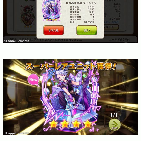
©HappyElements
©HappyElements