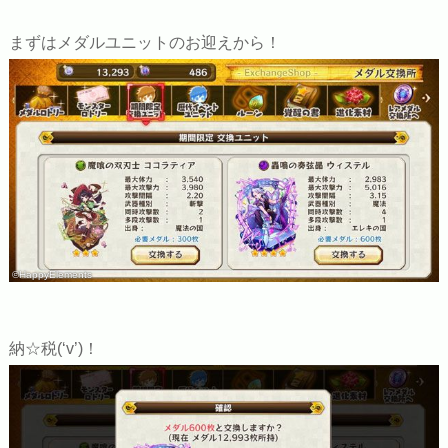
まずはメダルユニットのお迎えから！
©HappyElements
納☆税(‘v’)！