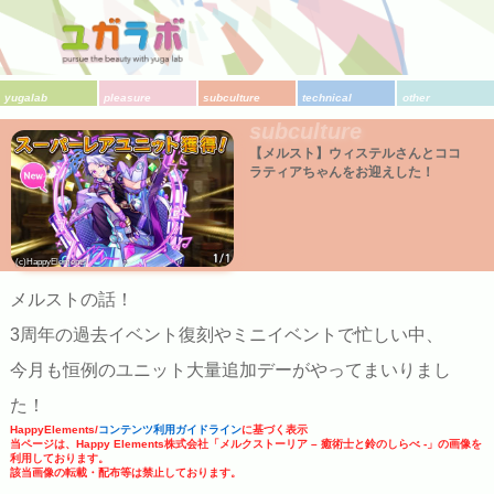
yugalab
pleasure
subculture
technical
other
subculture
【メルスト】ウィステルさんとココ
ラティアちゃんをお迎えした！
(c)HappyElements
メルストの話！
3周年の過去イベント復刻やミニイベントで忙しい中、
今月も恒例のユニット大量追加デーがやってまいりまし
た！
HappyElements/
コンテンツ利用ガイドライン
に基づく表示
当ページは、Happy Elements株式会社「メルクストーリア – 癒術士と鈴のしらべ -」の画像を
利用しております。
該当画像の転載・配布等は禁止しております。