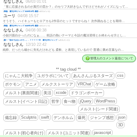
ななしさん
06/03 01:01
「客に応援されるのが真打の芸か？」のセリフ大好きなんですけどそれがノイズになって…
(
降臨 週刊少年ジャンプ 2026年19号 感想
へのコメント)
ユーリ
04/08 15:57
そうそう、ハイキューもヒロアカも2作目のヒットですからね！ 次作跳ねることを期待…
(
降臨 週刊少年ジャンプ 2026年19号 感想
へのコメント)
ななしさん
04/08 00:38
小副川面白かったのになぁ…… 前話の熱いテーマと今話の魔法習得とか終わらせ方とし…
(
殿一「告白ではないので…」←？？？？？💢 週刊少年ジャンプ
へのコメント)
ななしさん
12/10 22:42
純粋、だったら確かに失礼だけれども 柔軟、と表現しているので 普通に褒め言葉なの…
管理人のコメント返信について
** tag cloud **
css
にゃんこ大戦争
ユガラボについて
あんさんぶるスターズ
VRChat
ポケモン
アニメ
メルクストーリア
ゲーム攻略
xcode
メルスト(裏面関連)
美活
ドラゴンポーカー
jQuery
WordPress
メルスト(イベント日記)
哲学
食べ物
メルスト(シード関連)
Sculptris
swift
json
備忘録
デンホルム
爆死
ジャンプ感想
3D
javascript
メルスト(初心者向け)
メルスト(ユニット関連)