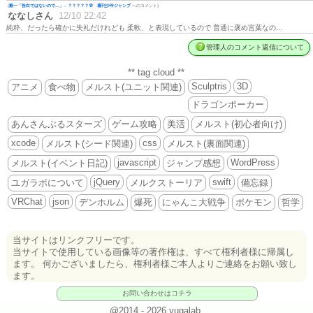
(
殿一「告白ではないので…」←？？？？？💢 週刊少年ジャンプ
へのコメント)
ななしさん
12/10 22:42
純粋、だったら確かに失礼だけれども 柔軟、と表現しているので 普通に褒め言葉なの…
管理人のコメント返信について
** tag cloud **
Sculptris
3D
アニメ
食べ物
メルスト(ユニット関連)
ドラゴンポーカー
あんさんぶるスターズ
ゲーム攻略
美活
メルスト(初心者向け)
xcode
css
メルスト(シード関連)
メルスト(裏面関連)
javascript
WordPress
メルスト(イベント日記)
ジャンプ感想
jQuery
swift
ユガラボについて
メルクストーリア
備忘録
VRChat
json
デンホルム
爆死
にゃんこ大戦争
ポケモン
哲学
当サイトはリンクフリーです。
当サイトで使用している画像等の著作権は、すべて権利者様に帰属し
ます。 何かございましたら、権利者様ご本人よりご連絡をお願い致し
ます。
お問い合わせはコチラ
@2014 - 2026 yugalab.