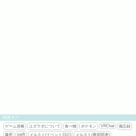
関連タグ
VRChat
ゲーム攻略
ユガラボについて
食べ物
ポケモン
備忘録
swift
爆死
メルスト(イベント日記)
メルスト(裏面関連)