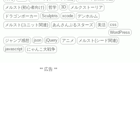
3D
メルスト(初心者向け)
哲学
メルクストーリア
Sculptris
xcode
ドラゴンポーカー
デンホルム
css
メルスト(ユニット関連)
あんさんぶるスターズ
美活
WordPress
json
jQuery
ジャンプ感想
アニメ
メルスト(シード関連)
javascript
にゃんこ大戦争
** 広告 **