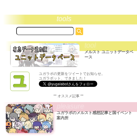
tools
サ
イ
ト
tool
内
検
メルスト ユニットデータベ
索:
ース
ユガラボの更新をツイートでお知らせ。
ユガラボット、できました！
** オススメ記事 **
pleasure
ユガラボのメルスト感想記事と国イベント
案内所