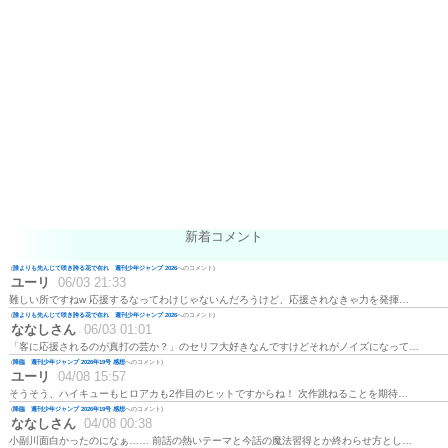
新着コメント
(
誰よりも先んじて咲き誇る花で在れ 週刊少年ジャンプ 2026
へのコメント)
ユーリ
06/03 21:33
難しい所ですねw 応援するなってわけじゃないんだろうけど、応援されなきゃ力を発揮…
(
誰よりも先んじて咲き誇る花で在れ 週刊少年ジャンプ 2026
へのコメント)
ななしさん
06/03 01:01
「客に応援されるのが真打の芸か？」のセリフ大好きなんですけどそれがノイズになって…
(
降臨 週刊少年ジャンプ 2026年19号 感想
へのコメント)
ユーリ
04/08 15:57
そうそう、ハイキューもヒロアカも2作目のヒットですからね！ 次作跳ねることを期待…
(
降臨 週刊少年ジャンプ 2026年19号 感想
へのコメント)
ななしさん
04/08 00:38
小副川面白かったのになぁ…… 前話の熱いテーマと今話の魔法習得とか終わらせ方とし…