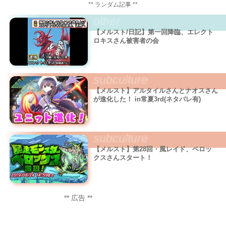
** ランダム記事 **
other
【メルスト/日記】第一回降臨、エレクト
ロキスさん被害者の会
subculture
【メルスト】アルタイルさんとナオスさん
が進化した！ in常夏3rd(ネタバレ有)
subculture
【メルスト】第28回・風レイド、ベロッ
クスさんスタート！
** 広告 **