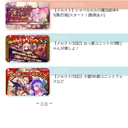
subculture
【メルスト】シャペルルルの魔法絵本4-
3(風/打銃)スタート！(動画あり)
other
【メルスト/日記】おっ新ユニット☆5闇じ
ゃん10連しよ！
other
【メルスト/日記】小篇5th新ユニットフェ
スなど
** 広告 **