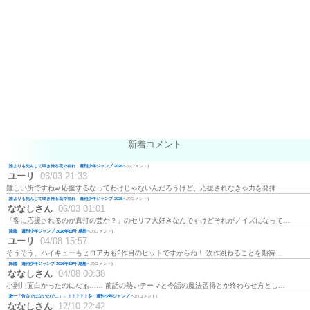
新着コメント
(
誰よりも先んじて咲き誇る花で在れ 週刊少年ジャンプ 2026
へのコメント)
ユーリ
06/03 21:33
難しい所ですねw 応援するなってわけじゃないんだろうけど、応援されなきゃ力を発揮…
(
誰よりも先んじて咲き誇る花で在れ 週刊少年ジャンプ 2026
へのコメント)
ななしさん
06/03 01:01
「客に応援されるのが真打の芸か？」のセリフ大好きなんですけどそれがノイズになって…
(
降臨 週刊少年ジャンプ 2026年19号 感想
へのコメント)
ユーリ
04/08 15:57
そうそう、ハイキューもヒロアカも2作目のヒットですからね！ 次作跳ねることを期待…
(
降臨 週刊少年ジャンプ 2026年19号 感想
へのコメント)
ななしさん
04/08 00:38
小副川面白かったのになぁ…… 前話の熱いテーマと今話の魔法習得とか終わらせ方とし…
(
殿一「告白ではないので…」←？？？？？💢 週刊少年ジャンプ
へのコメント)
ななしさん
12/10 22:42