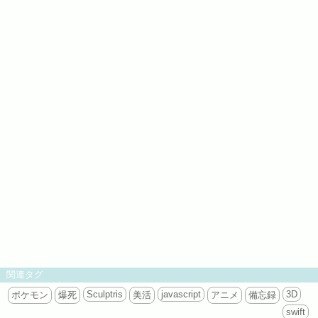
関連タグ
Sculptris
javascript
3D
ポケモン
爆死
美活
アニメ
備忘録
swift