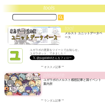
tools
サ
イ
ト
tool
内
検
メルスト ユニットデータベ
索:
ース
ユガラボの更新をツイートでお知らせ。
ユガラボット、できました！
** オススメ記事 **
pleasure
ユガラボのメルスト感想記事と国イベント
案内所
** ランダム記事 **