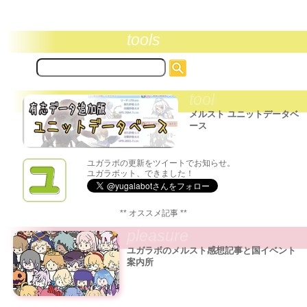
tools
サ
イ
ト
tool
内
検
メルスト ユニットデータベ
索:
ース
ユガラボの更新をツイートでお知らせ。
ユガラボット、できました！
** オススメ記事 **
pleasure
ユガラボのメルスト感想記事と国イベント
案内所