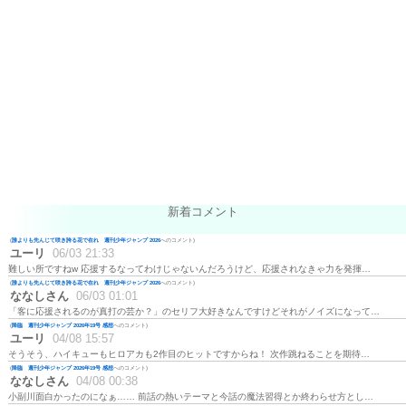
新着コメント
(
誰よりも先んじて咲き誇る花で在れ 週刊少年ジャンプ 2026
へのコメント)
ユーリ
06/03 21:33
難しい所ですねw 応援するなってわけじゃないんだろうけど、応援されなきゃ力を発揮…
(
誰よりも先んじて咲き誇る花で在れ 週刊少年ジャンプ 2026
へのコメント)
ななしさん
06/03 01:01
「客に応援されるのが真打の芸か？」のセリフ大好きなんですけどそれがノイズになって…
(
降臨 週刊少年ジャンプ 2026年19号 感想
へのコメント)
ユーリ
04/08 15:57
そうそう、ハイキューもヒロアカも2作目のヒットですからね！ 次作跳ねることを期待…
(
降臨 週刊少年ジャンプ 2026年19号 感想
へのコメント)
ななしさん
04/08 00:38
小副川面白かったのになぁ…… 前話の熱いテーマと今話の魔法習得とか終わらせ方とし…