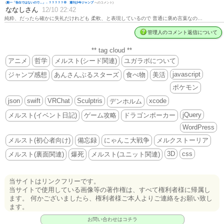
(
殿一「告白ではないので…」←？？？？？💢 週刊少年ジャンプ
へのコメント)
ななしさん
12/10 22:42
純粋、だったら確かに失礼だけれども 柔軟、と表現しているので 普通に褒め言葉なの…
管理人のコメント返信について
** tag cloud **
アニメ
哲学
メルスト(シード関連)
ユガラボについて
javascript
ジャンプ感想
あんさんぶるスターズ
食べ物
美活
ポケモン
json
swift
VRChat
Sculptris
xcode
デンホルム
jQuery
メルスト(イベント日記)
ゲーム攻略
ドラゴンポーカー
WordPress
メルスト(初心者向け)
備忘録
にゃんこ大戦争
メルクストーリア
3D
css
メルスト(裏面関連)
爆死
メルスト(ユニット関連)
当サイトはリンクフリーです。
当サイトで使用している画像等の著作権は、すべて権利者様に帰属し
ます。 何かございましたら、権利者様ご本人よりご連絡をお願い致し
ます。
お問い合わせはコチラ