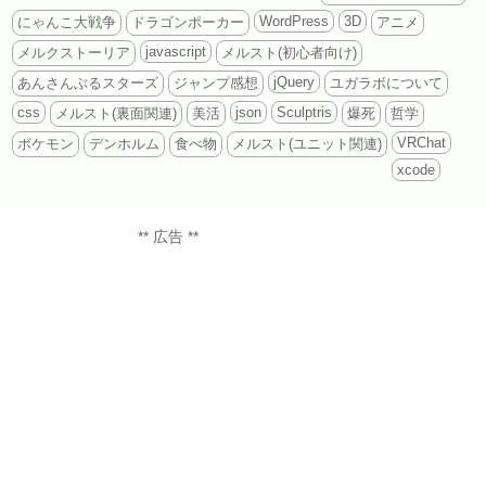
WordPress
3D
にゃんこ大戦争
ドラゴンポーカー
アニメ
javascript
メルクストーリア
メルスト(初心者向け)
jQuery
あんさんぶるスターズ
ジャンプ感想
ユガラボについて
css
json
Sculptris
メルスト(裏面関連)
美活
爆死
哲学
VRChat
ポケモン
デンホルム
食べ物
メルスト(ユニット関連)
xcode
** 広告 **