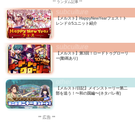
** ランダム記事 **
subculture
【メルスト】HappyNewYearフェス！ト
レンド☆5ユニット紹介
subculture
【メルスト】第3回！ロードトゥグローリ
ー(動画あり)
other
【メルスト/日記】メインストーリー第二
部を追う！〜和の国編〜(ネタバレ有)
** 広告 **