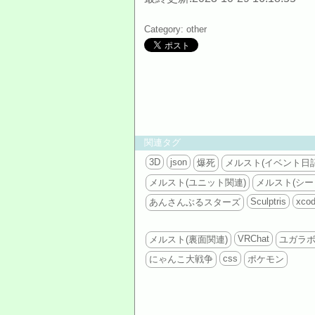
Category: other
関連タグ
3D
json
爆死
メルスト(イベント日記
メルスト(ユニット関連)
メルスト(シー
Sculptris
xco
あんさんぶるスターズ
VRChat
メルスト(裏面関連)
ユガラ
css
にゃんこ大戦争
ポケモン