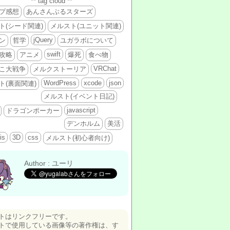
** tag cloud **
プ感想
あんさんぶるスターズ
ト(シード関連)
メルスト(ユニット関連)
jQuery
ン
哲学
ユガラボについて
swift
攻略
アニメ
爆死
食べ物
VRChat
こ大戦争
メルクストーリア
WordPress
xcode
json
ト(裏面関連)
メルスト(イベント日記)
javascript
ドラゴンポーカー
デンホルム
美活
is
3D
css
メルスト(初心者向け)
Author : ユーリ
トはリンクフリーです。
トで使用している画像等の著作権は、す