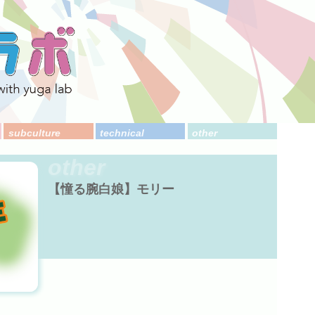
subculture
technical
other
other
【憧る腕白娘】モリー