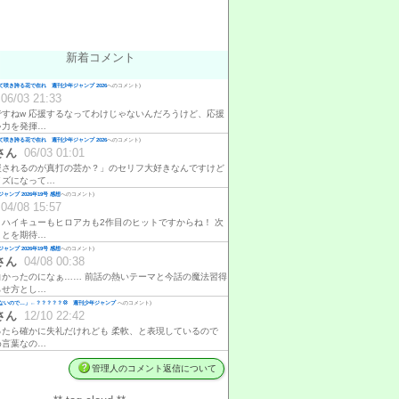
新着コメント
咲き誇る花で在れ 週刊少年ジャンプ 2026
へのコメント)
06/03 21:33
ですねw 応援するなってわけじゃないんだろうけど、応援
ゃ力を発揮…
咲き誇る花で在れ 週刊少年ジャンプ 2026
へのコメント)
さん
06/03 01:01
援されるのが真打の芸か？」のセリフ大好きなんですけど
イズになって…
ャンプ 2026年19号 感想
へのコメント)
04/08 15:57
、ハイキューもヒロアカも2作目のヒットですからね！ 次
ことを期待…
ャンプ 2026年19号 感想
へのコメント)
さん
04/08 00:38
白かったのになぁ…… 前話の熱いテーマと今話の魔法習得
らせ方とし…
ないので…」←？？？？？💢 週刊少年ジャンプ
へのコメント)
さん
12/10 22:42
ったら確かに失礼だけれども 柔軟、と表現しているので
め言葉なの…
管理人のコメント返信について