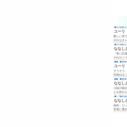
(
誰よりも先んじて
ユーリ
難しい所
されなき
(
誰よりも先んじて
ななし
「客に応
それがノ
(
降臨 週刊少年ジ
ユーリ
そうそう
作跳ねる
(
降臨 週刊少年ジ
ななし
小副川面
とか終わ
(
殿一「告白では
ななし
純粋、だ
普通に褒