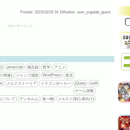
Posted: 2023/10/29 16:18
Author: user_yugalab_guest
サ
イ
スポンサーリンク
ト
内
検
索:
javascript
)
備忘録
哲学
アニメ
WordPress
ド関連)
ジャンプ感想
美活
de
jQuery
swift
メルクストーリア
ドラゴンポーカー
ゲーム攻略
ボについて
デンホルム
食べ物
メルスト(初心者向け)