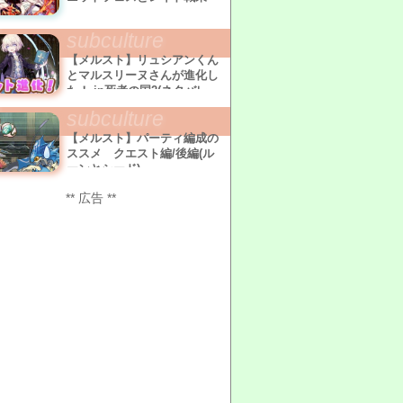
subculture
【メルスト】リュシアンくん
とマルスリーヌさんが進化し
た！ in死者の国2(ネタバレ
有)
subculture
【メルスト】パーティ編成の
ススメ クエスト編/後編(ル
ーンとシード)
** 広告 **