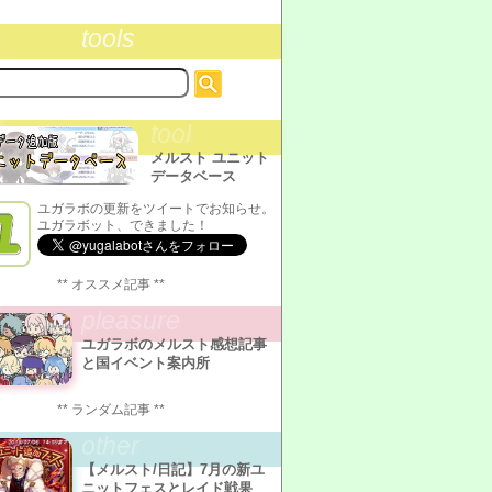
tools
tool
メルスト ユニット
データベース
ユガラボの更新をツイートでお知らせ。
ユガラボット、できました！
** オススメ記事 **
pleasure
ユガラボのメルスト感想記事
と国イベント案内所
** ランダム記事 **
other
【メルスト/日記】7月の新ユ
ニットフェスとレイド戦果