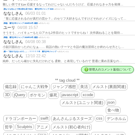
難しい所ですねw 応援するなってわけじゃないんだろうけど、応援されなきゃ力を発揮…
(
誰よりも先んじて咲き誇る花で在れ 週刊少年ジャンプ 2026
へのコメント)
ななしさん
06/03 01:01
「客に応援されるのが真打の芸か？」のセリフ大好きなんですけどそれがノイズになって…
(
降臨 週刊少年ジャンプ 2026年19号 感想
へのコメント)
ユーリ
04/08 15:57
そうそう、ハイキューもヒロアカも2作目のヒットですからね！ 次作跳ねることを期待…
(
降臨 週刊少年ジャンプ 2026年19号 感想
へのコメント)
ななしさん
04/08 00:38
小副川面白かったのになぁ…… 前話の熱いテーマと今話の魔法習得とか終わらせ方とし…
(
殿一「告白ではないので…」←？？？？？💢 週刊少年ジャンプ
へのコメント)
ななしさん
12/10 22:42
純粋、だったら確かに失礼だけれども 柔軟、と表現しているので 普通に褒め言葉なの…
管理人のコメント返信について
** tag cloud **
備忘録
にゃんこ大戦争
ジャンプ感想
美活
メルスト(裏面関連)
3D
jQuery
javascript
xcode
ポケモン
爆死
json
メルスト(ユニット関連)
食べ物
swift
css
ドラゴンポーカー
あんさんぶるスターズ
デンホルム
Sculptris
哲学
アニメ
メルスト(初心者向け)