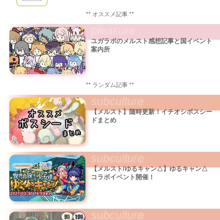
** オススメ記事 **
pleasure
ユガラボのメルスト感想記事と国イベント
案内所
** ランダム記事 **
subculture
【メルスト】随時更新！イチオシボスシー
ドまとめ
subculture
【メルスト/ゆるキャン△】ゆるキャン△
コラボイベント開催！
subculture