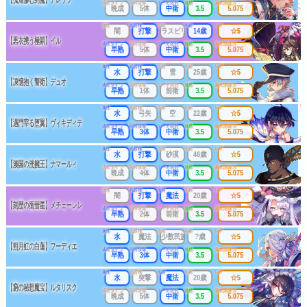
成長タイプ
同時攻撃
リーチ区分
連携
最大防護力
晩成
5体
中衛
3.5
5.075
属性
武器種
出身
年齢
レア
闇
打撃
ラスピリ
14歳
☆5
【黒衣携う極穎】イル
成長タイプ
同時攻撃
リーチ区分
連携
最大防護力
早熟
5体
中衛
3.5
5.075
属性
武器種
出身
年齢
レア
水
打撃
雪
25歳
☆5
【凍憶抱く警衛】デュオ
成長タイプ
同時攻撃
リーチ区分
連携
最大防護力
早熟
1体
前衛
3.5
5.075
属性
武器種
出身
年齢
レア
水
弓矢
空
22歳
☆5
【遇門宰る堕翼】ヴィキディテ
成長タイプ
同時攻撃
リーチ区分
連携
最大防護力
早熟
3体
中衛
3.5
5.075
属性
武器種
出身
年齢
レア
水
打撃
砂漠
46歳
☆5
【湊国の洸擁王】ナマールィ
成長タイプ
同時攻撃
リーチ区分
連携
最大防護力
晩成
4体
中衛
3.5
5.075
属性
武器種
出身
年齢
レア
闇
打撃
魔法
20歳
☆5
【刻歴の衝彗星】メチェーレレ
成長タイプ
同時攻撃
リーチ区分
連携
最大防護力
早熟
2体
前衛
3.5
5.075
属性
武器種
出身
年齢
レア
水
魔法
少数民族
?歳
☆5
【朔月虹の白蓮】フーディエ
成長タイプ
同時攻撃
リーチ区分
連携
最大防護力
早熟
3体
中衛
3.5
5.075
属性
武器種
出身
年齢
レア
水
突撃
魔法
20歳
☆5
【窮の秘想魔宝】ルタリスク
成長タイプ
同時攻撃
リーチ区分
連携
最大防護力
晩成
5体
中衛
3.5
5.075