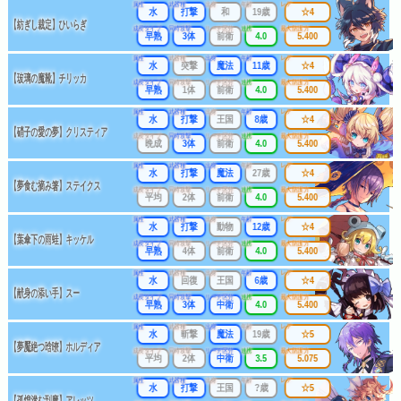
属性
武器種
出身
年齢
レア
水
打撃
和
19歳
☆4
【紡ぎし裁定】ひいらぎ
成長タイプ
同時攻撃
リーチ区分
連携
最大防護力
早熟
3体
前衛
4.0
5.400
属性
武器種
出身
年齢
レア
水
突撃
魔法
11歳
☆4
【玻璃の魔靴】チリッカ
成長タイプ
同時攻撃
リーチ区分
連携
最大防護力
早熟
1体
前衛
4.0
5.400
属性
武器種
出身
年齢
レア
水
打撃
王国
8歳
☆4
【硝子の愛の夢】クリスティア
成長タイプ
同時攻撃
リーチ区分
連携
最大防護力
晩成
3体
前衛
4.0
5.400
属性
武器種
出身
年齢
レア
水
打撃
魔法
27歳
☆4
【夢食む摘み箸】ステイクス
成長タイプ
同時攻撃
リーチ区分
連携
最大防護力
平均
2体
前衛
4.0
5.400
属性
武器種
出身
年齢
レア
水
打撃
動物
12歳
☆4
【葉傘下の雨蛙】キッケル
成長タイプ
同時攻撃
リーチ区分
連携
最大防護力
早熟
4体
前衛
4.0
5.400
属性
武器種
出身
年齢
レア
水
回復
王国
6歳
☆4
【献身の添い手】スー
成長タイプ
同時攻撃
リーチ区分
連携
最大防護力
早熟
3体
中衛
4.0
5.400
属性
武器種
出身
年齢
レア
水
斬撃
魔法
19歳
☆5
【夢魘絶つ晗暸】ホルディア
成長タイプ
同時攻撃
リーチ区分
連携
最大防護力
平均
2体
中衛
3.5
5.075
属性
武器種
出身
年齢
レア
水
打撃
王国
?歳
☆5
【孤煌滲む到魔】アレッツ