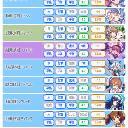
早熟
3体
中衛
4.5
6.075
属性
武器種
出身
年齢
レア
水
打撃
王国
20歳
☆5
【瀟綺希す淙舞】パドベル
成長タイプ
同時攻撃
リーチ区分
連携
最大防護力
早熟
2体
中衛
4.0
5.800
属性
武器種
出身
年齢
レア
風
打撃
王国
11歳
☆5
【想花薫る絆夢】フィーリア
成長タイプ
同時攻撃
リーチ区分
連携
最大防護力
早熟
3体
中衛
4.0
5.800
属性
武器種
出身
年齢
レア
闇
魔法
魔法
9歳
☆5
【懇蔽焉の終熄】メルモルテ
成長タイプ
同時攻撃
リーチ区分
連携
最大防護力
早熟
3体
中衛
4.0
5.800
属性
武器種
出身
年齢
レア
水
打撃
動物
7歳
☆5
【天色託果の稚】テノガード
成長タイプ
同時攻撃
リーチ区分
連携
最大防護力
早熟
2体
前衛
4.0
5.800
属性
武器種
出身
年齢
レア
水
打撃
魔法
15歳
☆3
【戯札の魔道士】アーヴェル
成長タイプ
同時攻撃
リーチ区分
連携
最大防護力
早熟
5体
前衛
4.5
5.625
属性
武器種
出身
年齢
レア
水
打撃
植物
16歳
☆4
【逢願の未蕾】レフレーゼ
成長タイプ
同時攻撃
リーチ区分
連携
最大防護力
晩成
3体
中衛
4.0
5.400
属性
武器種
出身
年齢
レア
水
打撃
七つの大罪
750歳
☆4
【大地舞う嫉妬】ディアンヌ
成長タイプ
同時攻撃
リーチ区分
連携
最大防護力
早熟
2体
中衛
4.0
5.400