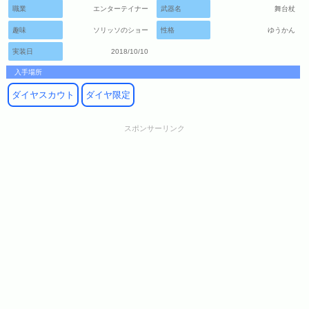
職業
エンターテイナー
武器名
舞台杖
趣味
ソリッソのショー
性格
ゆうかん
実装日
2018/10/10
入手場所
ダイヤスカウト
ダイヤ限定
スポンサーリンク