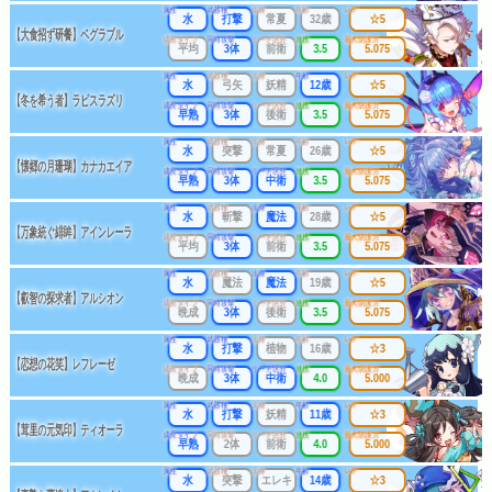
属性
武器種
出身
年齢
レア
水
打撃
常夏
32歳
☆5
【大食招ず研餐】ベグラブル
成長タイプ
同時攻撃
リーチ区分
連携
最大防護力
平均
3体
前衛
3.5
5.075
属性
武器種
出身
年齢
レア
水
弓矢
妖精
12歳
☆5
【冬を希う者】ラピスラズリ
成長タイプ
同時攻撃
リーチ区分
連携
最大防護力
早熟
3体
後衛
3.5
5.075
属性
武器種
出身
年齢
レア
水
突撃
常夏
26歳
☆5
【懐郷の月珊瑚】カナカエイア
成長タイプ
同時攻撃
リーチ区分
連携
最大防護力
早熟
3体
中衛
3.5
5.075
属性
武器種
出身
年齢
レア
水
斬撃
魔法
28歳
☆5
【万象統ぐ緋眸】アインレーラ
成長タイプ
同時攻撃
リーチ区分
連携
最大防護力
平均
3体
前衛
3.5
5.075
属性
武器種
出身
年齢
レア
水
魔法
魔法
19歳
☆5
【叡智の探求者】アルシオン
成長タイプ
同時攻撃
リーチ区分
連携
最大防護力
晩成
3体
後衛
3.5
5.075
属性
武器種
出身
年齢
レア
水
打撃
植物
16歳
☆3
【恋想の花笑】レフレーゼ
成長タイプ
同時攻撃
リーチ区分
連携
最大防護力
晩成
3体
中衛
4.0
5.000
属性
武器種
出身
年齢
レア
水
打撃
妖精
11歳
☆3
【茸里の元気印】ティオーラ
成長タイプ
同時攻撃
リーチ区分
連携
最大防護力
早熟
2体
前衛
4.0
5.000
属性
武器種
出身
年齢
レア
水
突撃
エレキ
14歳
☆3