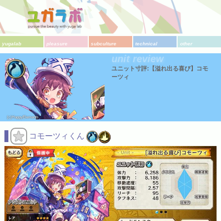
yugalab
pleasure
subculture
technical
other
unit review
ユニット寸評:【溢れ出る喜び】コモ
ーツィ
(c)HappyElements
コモーツィくん