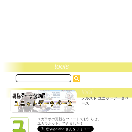
tools
サ
イ
ト
tool
内
検
メルスト ユニットデータベ
索:
ース
ユガラボの更新をツイートでお知らせ。
ユガラボット、できました！