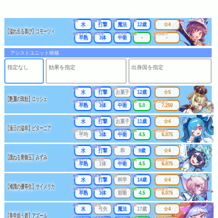
属性
武器種
出身
年齢
レア
水
打撃
魔法
12歳
☆4
【溢れ出る喜び】コモーツィ
成長タイプ
同時攻撃
リーチ区分
連携
最大防護力
早熟
3体
中衛
-
-
アシストユニット候補
指定なし
効果を指定
出身国を指定
属性
武器種
出身
年齢
レア
水
打撃
お菓子
12歳
☆5
【艶麗の珠飴】ロッシェ
成長タイプ
同時攻撃
リーチ区分
連携
最大防護力
早熟
3体
中衛
5.0
7.250
属性
武器種
出身
年齢
レア
水
打撃
お菓子
11歳
☆4
【過日の溢幸】ピターニア
成長タイプ
同時攻撃
リーチ区分
連携
最大防護力
平均
3体
中衛
4.5
6.075
属性
武器種
出身
年齢
レア
水
打撃
和
9歳
☆4
【跳ねる青御玉】みずみ
成長タイプ
同時攻撃
リーチ区分
連携
最大防護力
早熟
1体
中衛
4.5
6.075
属性
武器種
出身
年齢
レア
水
打撃
科学
14歳
☆4
【堆識の優等生】サイメリカ
成長タイプ
同時攻撃
リーチ区分
連携
最大防護力
早熟
3体
前衛
4.5
6.075
属性
武器種
出身
年齢
レア
水
弓矢
魔法
17歳
☆4
【美学追う碧】アズール
成長タイプ
同時攻撃
リーチ区分
連携
最大防護力