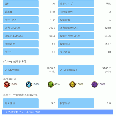
属性
水
成長タイプ
早熟
武器種
打撃
同時攻撃数
3
リーチ区分
中衛
攻撃段数
1
体力(LvMAX)
3933
体力(覚醒MAX)
6258
攻撃力(LvMAX)
5111
攻撃力(覚醒MAX)
8186
移動速度
55
攻撃間隔
2.57
リーチ
95
タフネス
48
ダメージ効率参考値
1988.7
3185.2
DPS(LvMax)
DPS(覚醒Max)
(x3体)
(x3体)
属性補正値
160%
100%
63%
100%
100%
ユニット性能参考値(自動計算)
耐久評価
3.6
攻撃評価
8.0
その他プロフィール/補足情報