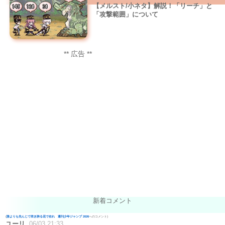
【メルスト/小ネタ】解説！「リーチ」と
「攻撃範囲」について
** 広告 **
新着コメント
(
誰よりも先んじて咲き誇る花で在れ 週刊少年ジャンプ 2026
へのコメント)
ユーリ
06/03 21:33