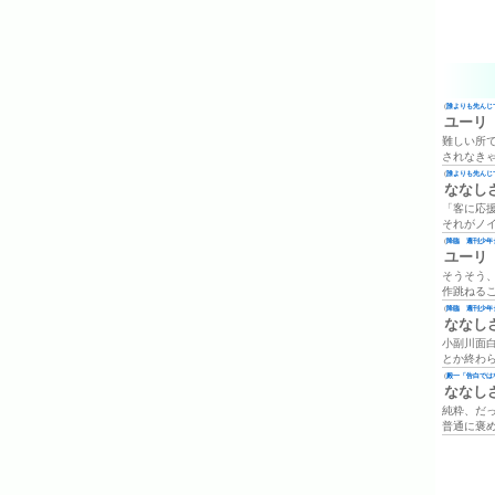
(
誰よりも先んじて
ユーリ
難しい所
されなき
(
誰よりも先んじて
ななし
「客に応
それがノ
(
降臨 週刊少年ジ
ユーリ
そうそう
作跳ねる
(
降臨 週刊少年ジ
ななし
小副川面
とか終わ
(
殿一「告白では
ななし
純粋、だ
普通に褒