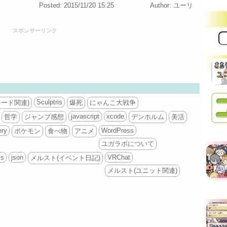
Posted: 2015/11/20 15:25
Author: ユーリ
スポンサーリンク
サ
イ
ト
内
検
索:
Sculptris
シード関連)
爆死
にゃんこ大戦争
javascript
xcode
哲学
ジャンプ感想
デンホルム
美活
ery
WordPress
ポケモン
食べ物
アニメ
ユガラボについて
ss
json
VRChat
メルスト(イベント日記)
メルスト(ユニット関連)