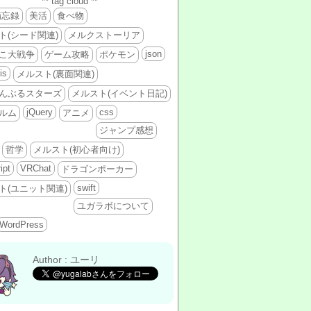
** tag cloud **
備忘録
美活
食べ物
ト(シード関連)
メルクストーリア
json
こ大戦争
ゲーム攻略
ポケモン
is
メルスト(裏面関連)
んぶるスターズ
メルスト(イベント日記)
jQuery
css
ルム
アニメ
ジャンプ感想
哲学
メルスト(初心者向け)
ipt
VRChat
ドラゴンポーカー
swift
ト(ユニット関連)
ユガラボについて
WordPress
Author : ユーリ