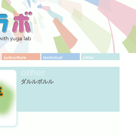
subculture
technical
other
other
ダルルボルル