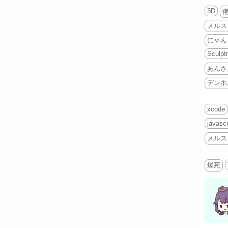
3D
メルス
にゃん
Sculptr
あんさ
デンホ
xcode
javascr
メルス
爆死