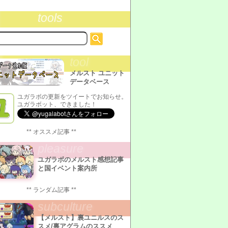
tools
tool
メルスト ユニット
データベース
ユガラボの更新をツイートでお知らせ。
ユガラボット、できました！
** オススメ記事 **
pleasure
ユガラボのメルスト感想記事
と国イベント案内所
** ランダム記事 **
subculture
【メルスト】裏ユニルスのス
スメ/裏アグラムのススメ