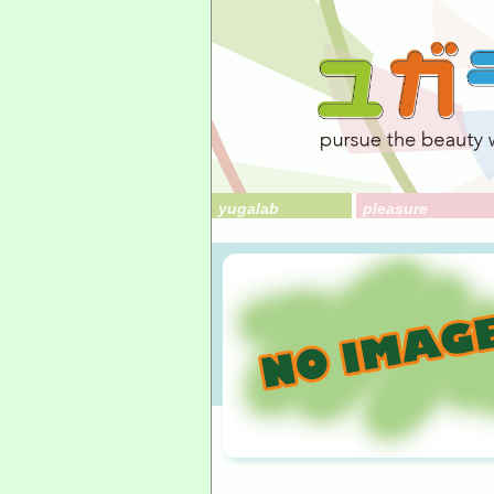
yugalab
pleasure