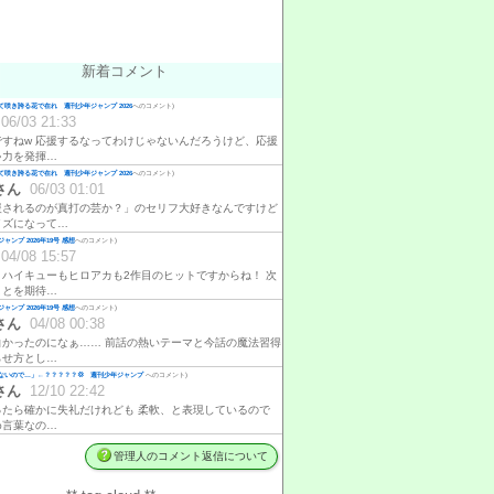
新着コメント
咲き誇る花で在れ 週刊少年ジャンプ 2026
へのコメント)
06/03 21:33
ですねw 応援するなってわけじゃないんだろうけど、応援
ゃ力を発揮…
咲き誇る花で在れ 週刊少年ジャンプ 2026
へのコメント)
さん
06/03 01:01
援されるのが真打の芸か？」のセリフ大好きなんですけど
イズになって…
ャンプ 2026年19号 感想
へのコメント)
04/08 15:57
、ハイキューもヒロアカも2作目のヒットですからね！ 次
ことを期待…
ャンプ 2026年19号 感想
へのコメント)
さん
04/08 00:38
白かったのになぁ…… 前話の熱いテーマと今話の魔法習得
らせ方とし…
ないので…」←？？？？？💢 週刊少年ジャンプ
へのコメント)
さん
12/10 22:42
ったら確かに失礼だけれども 柔軟、と表現しているので
め言葉なの…
管理人のコメント返信について