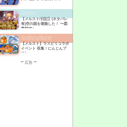
other
【メルスト/日記】(ネタバレ
有)空の国を堪能した！ 〜図
書館編〜
subculture
【メルスト】ラスピリコラボ
イベント 収集！にんじんプ
リン
** 広告 **