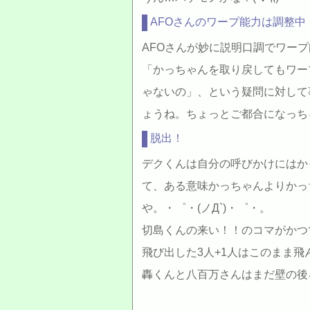
AFOさんのワープ能力は調整中
AFOさんが妙に説明口調でワー
「かっちゃんを取り戻してもワー
ゃないの」、という疑問に対して
ょうね。ちょっとご都合になっち
脱出！
デクくんは自分の呼びかけにはか
て、ある意味かっちゃんよりかっ
や。・゜・(ノД`)・゜・。
切島くんの来い！！のコマがかつ
飛び出した3人+1人はこのまま
轟くんと八百万さんはまだ壁の後