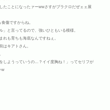
したことになったァーwwさすがブラクロだぜェェ展
ら食傷ですからね。
ル」と言ってるので、強いひともいる模様。
まれも育ちも海底なんですねぇ。
前はキアトさん。
。
をしようっていうの…？イイ度胸ね！」ってセリフが
いw