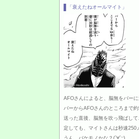
「衰えたねオールマイト」
©Kohei Horikoshi
AFOさんによると、脳無をバー
バーからAFOさんのところまで約
送った直後、脳無を吹っ飛ばして
定しても、マイトさんは秒速25
うん…バケモノかな？(´∀`;;)