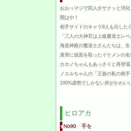
おおっマジで四人分サクッと消化
開はや！
相手サイドのキャラ9人も出した
「三人の大神官は上級魔道士レベ
海底神殿の魔道士さんたちは、生
唐突に仮面を取ったイケメンの名
カホノちゃんもあっさりと再登場
ノエルちゃんの「王族の私の相手
100%虚勢でしかない所がかわい
ヒロアカ
No90 手を