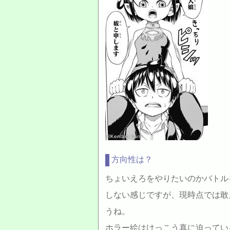
©Kentaro Itani
方向性は？
ちょいえろをやりたいのかバトル
しない感じですが、現時点では敢
うね。
ホラー絵はけっこう真に迫ってい