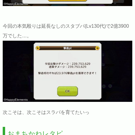
©HappyElements
今回の本気殴りは延長なしのスタブパ(Lv130代)で2億3900
万でした…。
©HappyElements
次こそは、次こそはスラパを育てたいっ
おまちかねレタピ