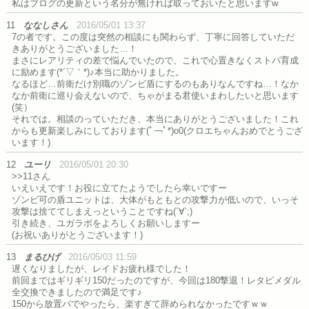
私はブログの更新という名分が無ければ取っておいたと思いますw
11
ななしさん
2016/05/01 13:37
7の者です。この度は突然の相談にも関わらず、丁寧に回答していただ
きありがとうございました…！
まさにレアリティの差で悩んでいたので、これで心置きなくストパ育成
に励めます(*´▽｀*)♪本当に助かりました。
なるほど…前衛だけ別職のゾンビ盾にするのもありなんですね…！なか
なか前衛に巡り会えないので、ちゃがまる君使いまわしたいと思います
(笑）
それでは。相談のっていただき、本当にありがとうございました！これ
からも更新楽しみにしております(ﾟ￢ﾟ*)o0(クロエちゃんおめでとうござ
います！)
12
ユーリ
2016/05/01 20:30
>>11さん
いえいえです！お役に立てたようでしたら幸いですー
ゾンビ可の盾ユニットは、大体がもともとの攻撃力が低いので、いっそ
攻撃は捨ててしまえっということですね(´∀`;)
引き続き、ユガラボをよろしくお願いしますー
(お祝いありがとうございます！)
13
まるひげ
2016/05/03 11:59
遅くなりましたが、レイドお疲れ様でした！
前回まではギリギリ150だったのですが、今回は180撃退！レタピメダル
全交換できましたので満足です♪
150から放置パでやったら、楽すぎて辞められなかったですｗｗ