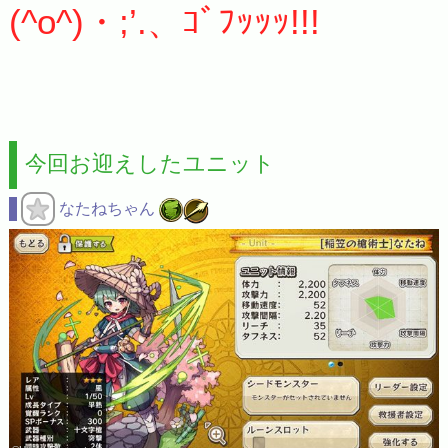
(^o^)・;’.、ｺﾞﾌｯｯｯ!!!
今回お迎えしたユニット
なたねちゃん