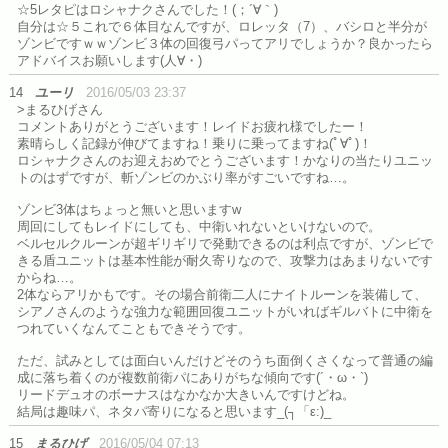
☆5レタピはロシャナクさんでした！(；´∀｀)
自分は☆５これで６体目なんですが、ロレッタ（7）、バシロと半分が
ゾンビですｗｗゾンビ３体の回復弓パってアリでしょうか？良かったら
アドバイスお願いします(人∀・)
14
ユーリ
2016/05/03 23:37
>まるひげさん
コメントありがとうございます！レイドお疲れ様でしたー！
素晴らしく記録が伸びてますね！乗りに乗ってますね(ﾟ∀ﾟ)！
ロシャナクさんのお迎えおめでとうございます！かなりの当たりユニッ
トのはずですが、斬ゾンビのかぶり率がすごいですね…。
ゾンビ3体はちょっと無いと思いますw
周回にしてもレイドにしても、中衛いれないといけないので。
ベルセルクルーンが超ギリギリで発動できるのは利点ですが、ゾンビで
きる盾ユニットは基本性能が耐久寄りなので、攻撃力はあまりないです
からね…。
2体ならアリかもです。その場合前衛二人にナイトルーンを装備して、
シアノさんのような強力な範囲回復ユニットがいればギルバトに中衛を
つれていくなんてこともできそうです。
ただ、試みとしては面白いんだけどそのうち面倒くさくなって普通の編
成に落ち着くのが複数前衛パにありがちな傾向です(´・ω・`)
リードデュオのボーナスはなかなか大きいんですけどね。
結局は趣味パ、ネタパ寄りになると思います_(┐「ε:)_
15
まるひげ
2016/05/04 07:13