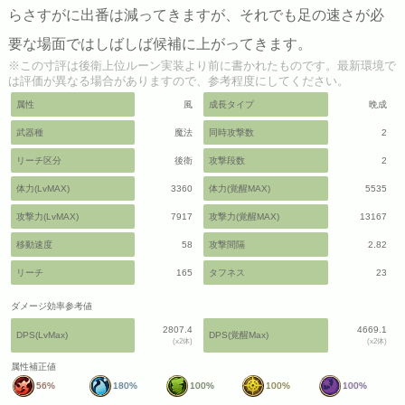
らさすがに出番は減ってきますが、それでも足の速さが必
要な場面ではしばしば候補に上がってきます。
※この寸評は後衛上位ルーン実装より前に書かれたものです。最新環境で
は評価が異なる場合がありますので、参考程度にしてください。
属性
風
成長タイプ
晩成
武器種
魔法
同時攻撃数
2
リーチ区分
後衛
攻撃段数
2
体力(LvMAX)
3360
体力(覚醒MAX)
5535
攻撃力(LvMAX)
7917
攻撃力(覚醒MAX)
13167
移動速度
58
攻撃間隔
2.82
リーチ
165
タフネス
23
ダメージ効率参考値
2807.4
4669.1
DPS(LvMax)
DPS(覚醒Max)
(x2体)
(x2体)
属性補正値
56%
180%
100%
100%
100%