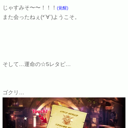
じゃすみそ〜〜！！！
(覚醒)
また会ったねぇ(*´∀`)ようこそ。
そして…運命の☆5レタピ…
ゴクリ…