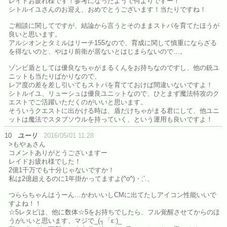
レイドお疲れ様です！参考になったようで何よりですー！
シトルイユさんのお迎え、おめでとうございます！当たりですね！
ご相談に関してですが、結論から言うとそのままストパを育てたほうが
良いと思います。
アルシオンとタミルはリーチ155なので、育成に関して慎重にならざる
を得ないのと、やはり前衛が居ないとはじまらないので…。
ゾンビ盾としては優良なちゃがまるくんをお持ちなのですし、他の銃ユ
ニットも当たりばかりなので、
レア度の差を差し引いてもストパを育てておけば間違いないですよ！
シトルイユ、リューシュは優良ユニットなので、ひとまず魔法特攻のク
エストでご活躍いただくのがいいと思います。
そういうクエストに出かける時は、盾だけちゃがまる君にして、他ユニ
ットは魔法でスタブソウルを持っていく、という運用も良いですよ！
10
ユーリ
2016/05/01 11:28
>もやぁさん
コメントありがとうございますー
レイドお疲れ様でした！
2億1千万でも十分じゃないですか！
私は2億超えるのに1年掛かってますよ(^o^)・;’.、
つららちゃんはうーん…かわいいしCMに出てたしアイコン性能いいで
すよね！！
☆5レタピは、他に数体☆5をお持ちでしたら、フル覚醒させてからのほ
うがいいと思います、マジで_(┐「ε:)_