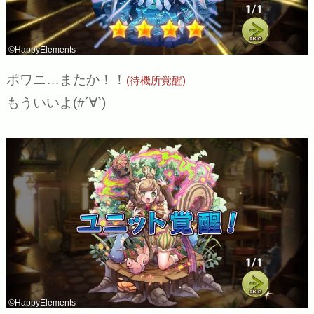
©HappyElements
ポワニ…またか！！
(待機所覚醒)
もういいよ(#´∀`)
©HappyElements