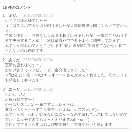
16 件のコメント
1
より。
2016/04/30 19:33
レイドお疲れ様でしたー
うちはスラパでガシガシ削りましたが大体総獲得は同じぐらいですかね
ぇ。
特攻２億５千、特攻なし１億６千程度出せましたが、一撃にこだわりす
ぎて失敗すること多々…次は放置パでできるように調整してみます。
みすちか様おめでとうございます!!使い道が限定的過ぎてなかなか育て
らんないのは内緒です。
2
あくた
2016/04/30 19:34
更新お疲れ様ですー。
おかげさまでレタピ、メダル全交換できましたー。
☆5はあと一枚、☆4はエレオノールさんが来てくれました。次のレイド
も精進して参りますー
3
ユーリ
2016/04/30 23:22
>より。さん
お疲れ様ですー！
やっぱりスラパが一番ですよねレイドは…。
放置パつくったらすごく楽でしたよね。オススメ(´∀`)b
みすちか様、代用が効かないユニットなので決してハズレではないので
すが、ニッチすぎてちょっと困りますね(´・ω・`)
余裕がでてきたら周回および塔要員として育てたいと思います。