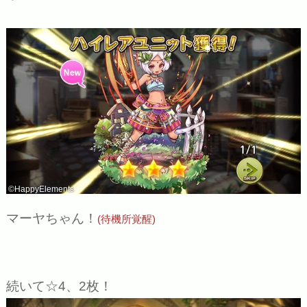
©HappyElements
マーヤちゃん！
(待機所覚醒)
続いて☆4、2枚！