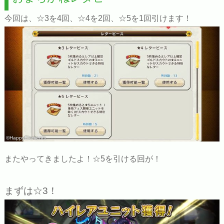
今回は、☆3を4回、☆4を2回、☆5を1回引けます！
©HappyElements
またやってきましたよ！☆5を引ける回が！
まずは☆3！