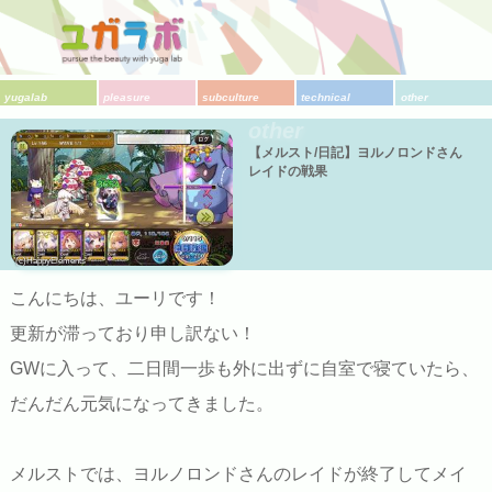
yugalab
pleasure
subculture
technical
other
other
【メルスト/日記】ヨルノロンドさん
レイドの戦果
(c)HappyElements
こんにちは、ユーリです！
更新が滞っており申し訳ない！
GWに入って、二日間一歩も外に出ずに自室で寝ていたら、
だんだん元気になってきました。
メルストでは、ヨルノロンドさんのレイドが終了してメイ