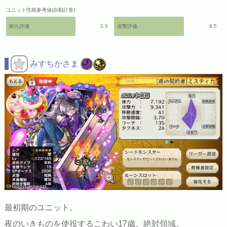
ユニット性能参考値(自動計算)
耐久評価
2.5
攻撃評価
9.5
みすちかさま
©HappyElements
最初期のユニット。
夜のいきものを使役するこわい17歳。絶対領域。