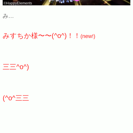
©HappyElements
み…
みすちか様〜〜(^o^)！！
(new!)
三三^o^)
(^o^三三