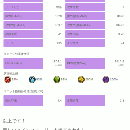
リーチ区分
中衛
攻撃段数
1
体力(LvMAX)
5320
体力(覚醒MAX)
8020
攻撃力(LvMAX)
6897
攻撃力(覚醒MAX)
10422
移動速度
41
攻撃間隔
3.70
リーチ
135
タフネス
24
ダメージ効率参考値
1864.1
2816.8
DPS(LvMax)
DPS(覚醒Max)
(x4体)
(x4体)
属性補正値
83%
83%
83%
200%
100%
ユニット性能参考値(自動計算)
耐久評価
4.4
攻撃評価
9.3
以上です！