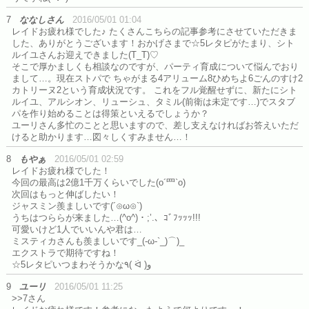
7
ななしさん
2016/05/01 01:04
レイドお疲れ様でした♪ たくさんこちらの記事参考にさせていただきま
した、ありがとうございます！おかげさまで☆5レタピがたまり、シト
ルイユさんお迎えできました(T_T)♡
そこで厚かましくも相談なのですが、パーティ育成について悩んでおり
まして…。現在ストパで ちゃがまる4アリューム8ひめちよ6ごんのすけ2
カトリーヌ2という育成状況です。 これをフル覚醒せずに、新たにシト
ルイユ、アルシオン、リューシュ、タミル(前衛は未定です…)でスタブ
パを作り始めることは得策といえるでしょうか？
ユーリさん多忙のことと思いますので、差し支えなければお答えいただ
けると助かります…図々しくすみません…！
8
もやぁ
2016/05/01 02:59
レイドお疲れ様でした！
今回の最高は2億1千万くらいでした(o´罒`o)
次回はもっと伸ばしたい！
ジャスミン羨ましいです(´⊙ω⊙`)
うちはつららが来ました…(^o^)・;’.、ｺﾞﾌｯｯｯ!!!
可愛いけど1人でいいんや君は…
ミスティカさんも羨ましいです_(-ω-`_)⌒)_
エクストラで期待ですね！
☆5レタピいつまわそうかな٩( ᐛ )و
9
ユーリ
2016/05/01 11:25
>>7さん