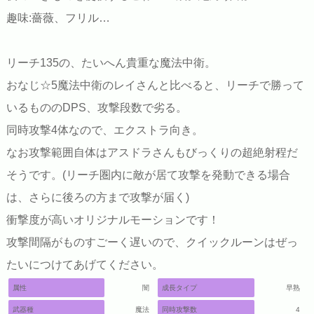
趣味:薔薇、フリル…
リーチ135の、たいへん貴重な魔法中衛。
おなじ☆5魔法中衛のレイさんと比べると、リーチで勝って
いるもののDPS、攻撃段数で劣る。
同時攻撃4体なので、エクストラ向き。
なお攻撃範囲自体はアスドラさんもびっくりの超絶射程だ
そうです。(リーチ圏内に敵が居て攻撃を発動できる場合
は、さらに後ろの方まで攻撃が届く)
衝撃度が高いオリジナルモーションです！
攻撃間隔がものすごーく遅いので、クイックルーンはぜっ
たいにつけてあげてください。
属性
闇
成長タイプ
早熟
武器種
魔法
同時攻撃数
4