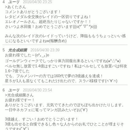
4
ユーリ
2016/04/30 23:25
>あくたさん
コメントありがとうございます！
レタピメダル全交換がレイドの一区切りですよね！
エレオノールさん、超絶当たりじゃないですか！！
さいつよ水回復！おめでとうございます(((o(*ﾟ▽ﾟ*)o)))
みんな次のレイド次のレイドっていうけど、降臨ももうちょっといい感
じになるといいですよねw(報酬含め)
5
光合成細菌
2016/04/30 23:39
お疲れ様でした～(o*｡_｡)o
ゴールデンウィークでしっかり体力回復出来るといいですね(๑º△º๑)
ベルセ無し放置で1.4億はすごいですね！私はベルセしても放置パは特攻
1.6~7億でした
でも、フルメンバーの方では160代で夢の3億越えを達成！
星５が1人も居なくてもこれだけ出たので、スラパ様様です(∩´∀`∩)
6
ユーリ
2016/04/30 23:54
>光合成細菌さん
お疲れ様ですー！
ありがとうございます、元気でてきたのでぼちぼち出かけたりします。
一日中ネカフェに篭ってマンガ読みたいぞお(´∀`)
3億越え、すごい！おめでとうございます！
3億も出せると自慢できるし色々な人からのお礼でひとことが埋まりそ
うですね(ﾟ∀ﾟ)