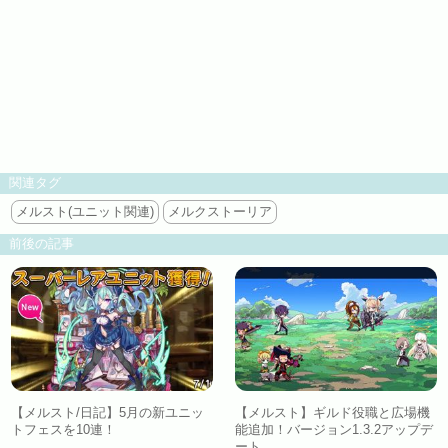
関連タグ
メルスト(ユニット関連)
メルクストーリア
前後の記事
【メルスト/日記】5月の新ユニッ
【メルスト】ギルド役職と広場機
トフェスを10連！
能追加！バージョン1.3.2アップデ
ート