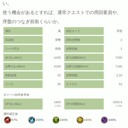
い。
使う機会があるとすれば、通常クエストでの周回要員や、
序盤のつなぎ前衛くらいか。
属性
風
成長タイプ
早熟
武器種
突撃
同時攻撃数
2
リーチ区分
前衛
攻撃段数
1
体力(LvMAX)
4180
体力(覚醒MAX)
7180
攻撃力(LvMAX)
4180
攻撃力(覚醒MAX)
7180
移動速度
52
攻撃間隔
2.20
リーチ
35
タフネス
52
ダメージ効率参考値
1900
3263.6
DPS(LvMax)
DPS(覚醒Max)
(x2体)
(x2体)
属性補正値
67%
150%
100%
100%
100%