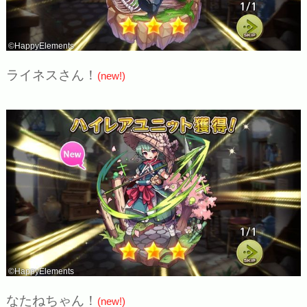
©HappyElements
ライネスさん！
(new!)
©HappyElements
なたねちゃん！
(new!)