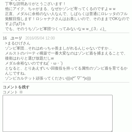
丁寧な説明ありがとうございます！
他にアイク、ちゃがまる、なぜかゾンビ寄ってくるのですよｗｗ
正直、メダルに余裕のない人なんで、しばらくは普通にロレッタのフル
覚醒目指します！ロシャナクさんはお美しいので、そのままでOKなので
すよ(TдT)ｂ
でも、そのうちゾンビ軍団つくってみないなｗｗ_(:3」∠)_
16
ユーリ
2016/05/04 12:00
>まるひげさん
ゾンビ軍団…それはめっちゃ羨ましがれるんじゃないですか…
メルストのパーティ構築で一番大変なのはゾンビ盾を捕まえることで、
後衛はわりと選び放題だしw
メダル余裕ないのですね(´・ω・`)
となると、とりあえずいい回復役を持ってる属性のゾンビ盾を育てるか
んじですね。
ゾンビカルテット頑張ってください(((o(*ﾟ▽ﾟ*)o)))
コメントを残す
コメント
※