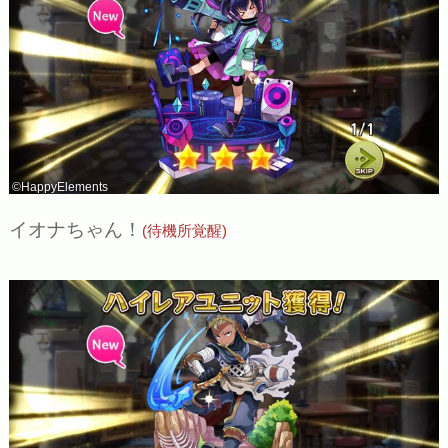
©HappyElements
イオナちゃん！
(待機所覚醒)