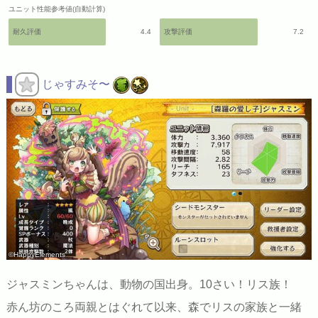
ユニット性能参考値(自動計算)
耐久評価
4.4
攻撃評価
7.2
じゃすみそ〜
©HappyElements
ジャスミンちゃんは、動物の国出身。10さい！リス族！
赤ん坊のころ両親とはぐれて以来、森でリスの家族と一緒