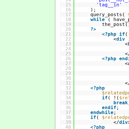
15
'tag__in'
16
);
17
query_posts( 
18
while
( have_
19
the_post(
20
?>
21
<?
php
if
(
22
<
div
23
<
24
25
<
26
<?
php
end
27
<
28
29
30
31
<
32
<?
php
33
$relatedp
34
if
( !(
$re
35
break
36
endif
;
37
endwhile
;
38
if
( 
$relatedp
39
</
div
40
<?
php