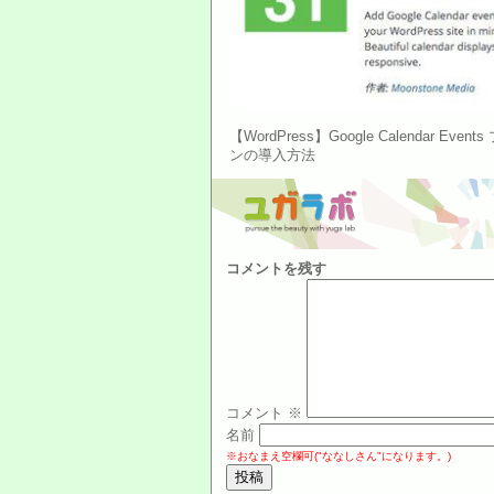
【WordPress】Google Calendar Even
ンの導入方法
コメントを残す
コメント
※
名前
※おなまえ空欄可("ななしさん"になります。)