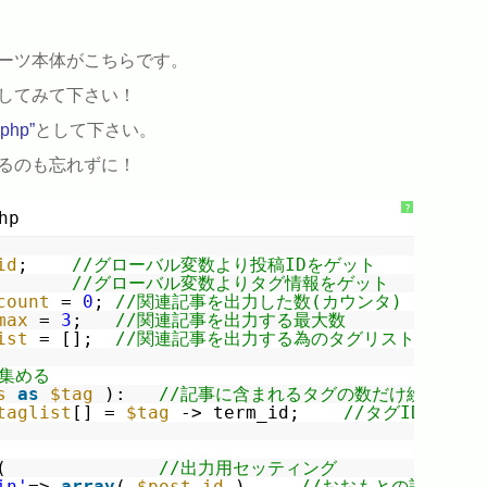
ーツ本体がこちらです。
してみて下さい！
.php”
として下さい。
るのも忘れずに！
?
hp
id
;    
//グローバル変数より投稿IDをゲット
       
//グローバル変数よりタグ情報をゲット
count
= 
0
; 
//関連記事を出力した数(カウンタ)
max
= 
3
;   
//関連記事を出力する最大数
ist
= [];  
//関連記事を出力する為のタグリスト
を集める
s
as
$tag
):   
//記事に含まれるタグの数だけ繰り返し
taglist
[] = 
$tag
-> term_id;    
//タグIDをリス
(              
//出力用セッティング
in'
=> 
array
( 
$post_id
),    
//おおもとの記事は除