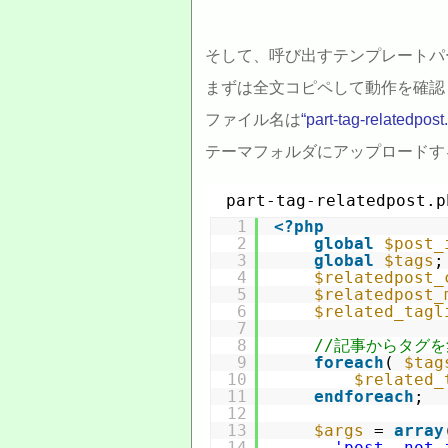
そして、呼び出すテンプレートパ
まずは全文コピペして動作を確認
ファイル名は
“part-tag-relatedpost
テーマフォルダにアップロードす
part-tag-relatedpost.p
1
<?
php
2
global
$post_
3
global
$tags
;
4
$relatedpost_
5
$relatedpost_
6
$related_tagl
7
8
//記事からタグ
9
foreach
( 
$tag
10
$related_
11
endforeach
;
12
13
$args
= 
array
14
'post__not_