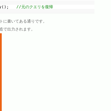
y();   
//元のクエリを復帰
トに書いてある通りです。
造で出力されます。