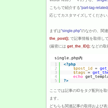
こちらで紹介する
“part-tag-relate
応じてカスタマイズしてください
まずは
“single.php”
のなかの、関
the_post();
で記事情報を取得し
(厳密には
get_the_ID();
などの取
single.php内
1
<?
php
2
$post_id
= 
get
3
$tags
= 
get_th
4
echo
get_templ
5
?>
ここでは記事のIDをタグ配列を
ます。
どちらも関連記事の取得および表