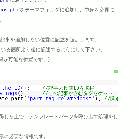
dpost.php”
をテーマフォルダに追加し、中身を必要に
。
連記事を追加したい位置に記述を追加します。
ている箇所より後に記述するようにして下さい。
得が可能な位置です。)
?
_the_ID
();    
//記事の投稿IDを取得
e_tags
();     
//この記事が含むタグをゲット
ate_part(
'part-tag-relatedpost'
); 
//関連記事呼
取得した上で、テンプレートパーツを呼び出す処理をし
示に必要な情報です。