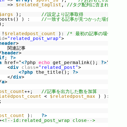
=> 
$related_taglist
, 
//タグ配列に含まれるタグ
$args
);       
//設定より記事取得
posts() ) :    
//一致する記事が見つかった場合繰り返
);
 !
$relatedpost_count
): 
/* 最初の記事の場合、ヘッ
id
=
"related_post_wrap"
>
header
>
関連記事
/
header
>
if
; 
?>
a
href="
<?
php 
echo
get_permalink(); 
?>
" targe
<
div
class
=
"related_post"
>
<?
php
the_title(); 
?>
</
div
>
/
a
>
ost_count
++;   
//記事を出力した数を加算
latedpost_count
< 
$relatedpost_max
) ): 
//[
;                                            
ost_count
):   
?>
>
<!--id:related_post_wrap close-->