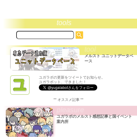
tools
サ
イ
ト
tool
内
検
メルスト ユニットデータベ
索:
ース
ユガラボの更新をツイートでお知らせ。
ユガラボット、できました！
** オススメ記事 **
pleasure
ユガラボのメルスト感想記事と国イベント
案内所