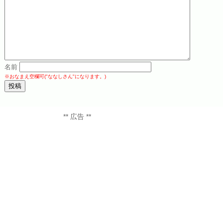
名前
※おなまえ空欄可("ななしさん"になります。)
** 広告 **