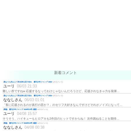
新着コメント
(
誰よりも先んじて咲き誇る花で在れ 週刊少年ジャンプ 2026
へのコメント)
ユーリ
06/03 21:33
難しい所ですねw 応援するなってわけじゃないんだろうけど、応援されなきゃ力を発揮…
(
誰よりも先んじて咲き誇る花で在れ 週刊少年ジャンプ 2026
へのコメント)
ななしさん
06/03 01:01
「客に応援されるのが真打の芸か？」のセリフ大好きなんですけどそれがノイズになって…
(
降臨 週刊少年ジャンプ 2026年19号 感想
へのコメント)
ユーリ
04/08 15:57
そうそう、ハイキューもヒロアカも2作目のヒットですからね！ 次作跳ねることを期待…
(
降臨 週刊少年ジャンプ 2026年19号 感想
へのコメント)
ななしさん
04/08 00:38