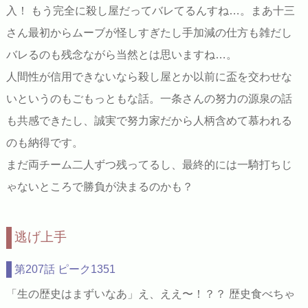
入！ もう完全に殺し屋だってバレてるんすね…。まあ十三
さん最初からムーブが怪しすぎたし手加減の仕方も雑だし
バレるのも残念ながら当然とは思いますね…。
人間性が信用できないなら殺し屋とか以前に盃を交わせな
いというのもごもっともな話。一条さんの努力の源泉の話
も共感できたし、誠実で努力家だから人柄含めて慕われる
のも納得です。
まだ両チーム二人ずつ残ってるし、最終的には一騎打ちじ
ゃないところで勝負が決まるのかも？
逃げ上手
第207話 ピーク1351
「生の歴史はまずいなあ」え、ええ〜！？？ 歴史食べちゃ