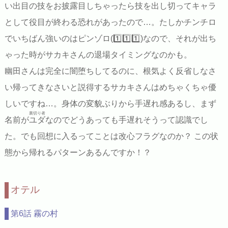
い出目の技をお披露目しちゃったら技を出し切ってキャラ
として役目が終わる恐れがあったので…。たしかチンチロ
でいちばん強いのはピンゾロ(1️⃣1️⃣1️⃣)なので、それが出ち
ゃった時がサカキさんの退場タイミングなのかも。
幽田さんは完全に闇堕ちしてるのに、根気よく反省しなさ
い帰ってきなさいと説得するサカキさんはめちゃくちゃ優
しいですね…。身体の変貌ぶりから手遅れ感あるし、まず
裏切り者
名前が
ユダ
なのでどうあっても手遅れそうって認識でし
た。でも回想に入るってことは改心フラグなのか？ この状
態から帰れるパターンあるんですか！？
オテル
第6話 霧の村