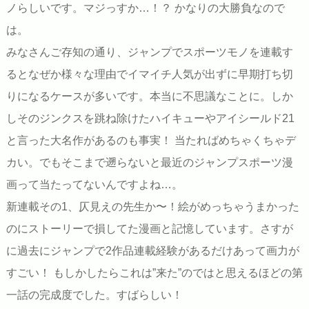
ノらしいです。マジっすか…！？ かなりの大勝負なので
は。
みなさんご存知の通り、ジャンプでスポーツモノを連載す
るとなぜか様々な理由でイマイチ人気が出ずに早期打ち切
りになるケースが多いです。本当に不思議なことに。しか
しそのジンクスを跳ね除けたハイキューやアイシールド21
と言った大名作があるのも事実！ 当たればめちゃくちゃデ
カい。でもそこまで遡らないと最近のジャンプスポーツ漫
画って当たってないんですよね…。
新連載その1、仄見えの先生か〜！絵がめっちゃうまかった
のにストーリーで損してた漫画と記憶しています。さすが
に過去にジャンプで2作品連載経験があるだけあって画力が
すごい！ もしかしたらこれは”来た”のではと思えるほどの第
一話の完成度でした。すばらしい！