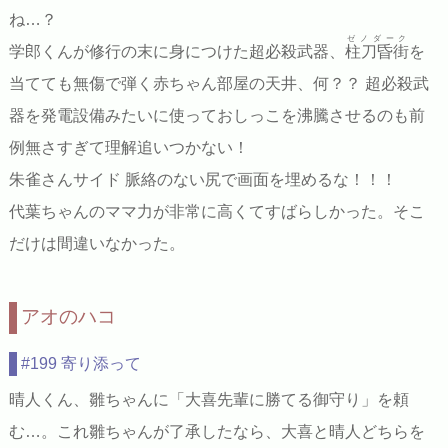
ね…？
ゼノダーク
学郎くんが修行の末に身につけた超必殺武器、
柱刀昏街
を
当てても無傷で弾く赤ちゃん部屋の天井、何？？ 超必殺武
器を発電設備みたいに使っておしっこを沸騰させるのも前
例無さすぎて理解追いつかない！
朱雀さんサイド 脈絡のない尻で画面を埋めるな！！！
代葉ちゃんのママ力が非常に高くてすばらしかった。そこ
だけは間違いなかった。
アオのハコ
#199 寄り添って
晴人くん、雛ちゃんに「大喜先輩に勝てる御守り」を頼
む…。これ雛ちゃんが了承したなら、大喜と晴人どちらを