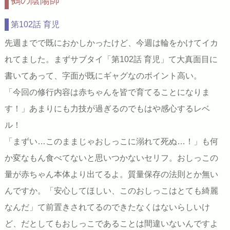
鵺の陰陽師
第102話 育児
先週までで既におかしかったけど、今週は輪をかけてイカ
れてました。まずサブタイ「第102話 育児」て大真面目に
書いてあって、字面が既にギャグなのポイント高い。
「今回の修行内容は赤ちゃんを皆で育てることになりま
す！」あまりにも力技が過ぎるのでもはや感心するレベ
ル！
「まずい…このままじゃおしっこに溺れて死ぬ…！」も何
か変なもん食べてないと思いつかないセリフ。おしっこの
量が赤ちゃん本体より出てるよ。質量保存の法則とか無い
んですか。「安心してほしい、このおしっこはとても綺麗
なんだ」て前置きされてるのできたなくはないらしいけ
ど、だとしてもおしっこであることは間違いないんですよ