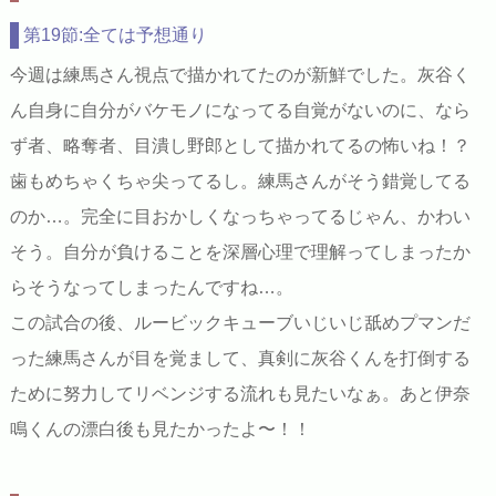
第19節:全ては予想通り
今週は練馬さん視点で描かれてたのが新鮮でした。灰谷く
ん自身に自分がバケモノになってる自覚がないのに、なら
ず者、略奪者、目潰し野郎として描かれてるの怖いね！？
歯もめちゃくちゃ尖ってるし。練馬さんがそう錯覚してる
のか…。完全に目おかしくなっちゃってるじゃん、かわい
そう。自分が負けることを深層心理で理解ってしまったか
らそうなってしまったんですね…。
この試合の後、ルービックキューブいじいじ舐めプマンだ
った練馬さんが目を覚まして、真剣に灰谷くんを打倒する
ために努力してリベンジする流れも見たいなぁ。あと伊奈
鳴くんの漂白後も見たかったよ〜！！