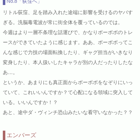
No.8「荻窪へ」
リトル荻窪、足を踏み入れた途端に影響を受けるのヤバす
ぎる。洗脳毒電波が常に街全体を覆っているのでは。
今週はより一層不条理な話運びで、かなりボーボボのトレ
ースができていたように感じます。ああ、ボーボボってこ
んな感じで力技の場面転換したり、ギャグ担当がいきなり
変身したり、本人扱いしたキャラが別の人だったりしたな
あ…。
というか、あまりにも真正面からボーボボをなぞりにいっ
ていて、これいいんですか？て心配になる領域に突入して
いる。いいんですか！？
あと、途中ダ・ヴィンチ恐山みたいな看守いなかった？？
エンバーズ