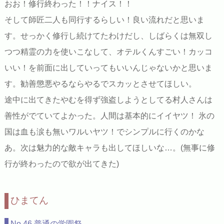
おお！修行終わった！！ナイス！！
そして師匠二人も同行するらしい！良い流れだと思いま
す。せっかく修行し続けてたわけだし、しばらくは無双し
つつ精霊の力を使いこなして、オテルくんすごい！カッコ
いい！を前面に出していってもいいんじゃないかと思いま
す。勧善懲悪やるならやるでスカッとさせてほしい。
途中に出てきたやむを得ず強盗しようとしてる村人さんは
善性がでていてよかった。人間は基本的にイイヤツ！ 氷の
国は血も涙も無いワルいヤツ！でシンプルに行くのかな
あ。次は魅力的な敵キャラも出してほしいな…。(無事に修
行が終わったので欲が出てきた)
ひまてん
No.46 普通の学園祭