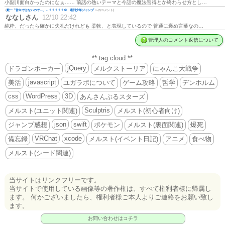
小副川面白かったのになぁ…… 前話の熱いテーマと今話の魔法習得とか終わらせ方とし…
(
殿一「告白ではないので…」←？？？？？💢 週刊少年ジャンプ
へのコメント)
ななしさん
12/10 22:42
純粋、だったら確かに失礼だけれども 柔軟、と表現しているので 普通に褒め言葉なの…
管理人のコメント返信について
** tag cloud **
jQuery
ドラゴンポーカー
メルクストーリア
にゃんこ大戦争
javascript
美活
ユガラボについて
ゲーム攻略
哲学
デンホルム
css
WordPress
3D
あんさんぶるスターズ
Sculptris
メルスト(ユニット関連)
メルスト(初心者向け)
json
swift
ジャンプ感想
ポケモン
メルスト(裏面関連)
爆死
VRChat
xcode
備忘録
メルスト(イベント日記)
アニメ
食べ物
メルスト(シード関連)
当サイトはリンクフリーです。
当サイトで使用している画像等の著作権は、すべて権利者様に帰属し
ます。 何かございましたら、権利者様ご本人よりご連絡をお願い致し
ます。
お問い合わせはコチラ