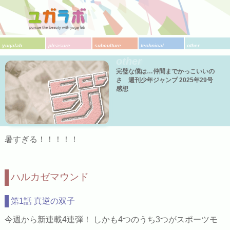
yugalab
pleasure
subculture
technical
other
other
完璧な僕は…仲間までかっこいいの
さ 週刊少年ジャンプ 2025年29号
感想
暑すぎる！！！！！
ハルカゼマウンド
第1話 真逆の双子
今週から新連載4連弾！ しかも4つのうち3つがスポーツモ