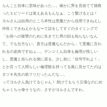
らんこと自体に意味があった…。確かに男を見捨てて猫救
ったエピソードは覚えあるもんなぁ、こう繋げるとは！
ヨルさんは結局のところ本性は悪魔だから信用できねえし
仲良くできねえかもな〜て話をしてすぐのタイミングで
「お前への復讐のために生きてた男の顔も知らないなん
て。でも仕方ない、貴方は悪魔なんだから」て悪魔に言わ
れるの皮肉ですねぇ…。デンジくん自身も倫理が怪しい
し、悪魔と括られる側に居る。少し前に「信号守れよ！」
とか言って人間らしい倫理観を持ってる風に見せてたのは
タツキ先生の前フリだったんだな…。
ってヨルさん負けてるじゃん！ 助けてもらう立場なのにめ
ちゃくちゃ偉そうなの、さすがヨルさんですわ。