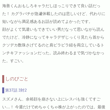
海善くんおもしろキャラだしほっこりできて良い話だっ
た！ カグラバチが急遽休載したのは悲しいけど、代わりに
短いながら満足感あるお話が読めてよかったです。
顔がよくて気遣いもできていい男だなって思いながら読ん
でたけど、冷静になってキャラデザじっくり見たら首から
クソデカ数珠さげてるのと肩ビラビラ紐を両立しているト
ンチキファッションだった。読み終わるまで気づかなかっ
た。すごい。
しのびごと
第37話 3対2
スズメさん、余裕顔を崩さない上にレスバも強くてすご
い…！ 今週だけでめちゃくちゃ株が上がったのでは。最後