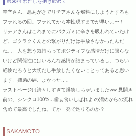
第38狩 わたしを抱き締めて
幸辛さん、悪あがきでリチアさんを燃料にしようとするも
フラれるの回。フラれてから本性現すまでが早いよ〜！
リチアさんはこれまでにバクガミに辛さを吸われていたけ
ど、ゴクラクくんとの繋がりだけは手放さなかったんだ
ね…。人を想う気持ちってポジティブな感情だけに限らな
いけど関係性にはいろんな感情が詰まっているし、つらい
経験だろうと大切だし手放したくないことってあると思い
ます。姉弟の絆、よかった…。
ラストページは清々しすぎて爆笑しちゃいましたww 見開き
前の、シンクロ100%…歯ぁ食いしばれよ の溜めからの流れ
含めて最高でしたね。てか一発で足りるのか？
SAKAMOTO