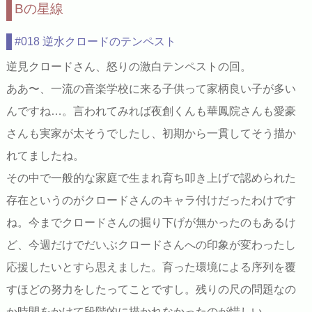
Bの星線
#018 逆水クロードのテンペスト
逆見クロードさん、怒りの激白テンペストの回。
ああ〜、一流の音楽学校に来る子供って家柄良い子が多い
んですね…。言われてみれば夜創くんも華鳳院さんも愛豪
さんも実家が太そうでしたし、初期から一貫してそう描か
れてましたね。
その中で一般的な家庭で生まれ育ち叩き上げで認められた
存在というのがクロードさんのキャラ付けだったわけです
ね。今までクロードさんの掘り下げが無かったのもあるけ
ど、今週だけでだいぶクロードさんへの印象が変わったし
応援したいとすら思えました。育った環境による序列を覆
すほどの努力をしたってことですし。残りの尺の問題なの
か時間をかけて段階的に描かれなかったのが惜しい…。