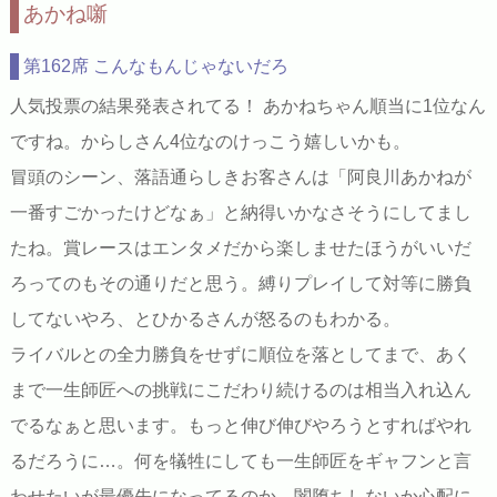
あかね噺
第162席 こんなもんじゃないだろ
人気投票の結果発表されてる！ あかねちゃん順当に1位なん
ですね。からしさん4位なのけっこう嬉しいかも。
冒頭のシーン、落語通らしきお客さんは「阿良川あかねが
一番すごかったけどなぁ」と納得いかなさそうにしてまし
たね。賞レースはエンタメだから楽しませたほうがいいだ
ろってのもその通りだと思う。縛りプレイして対等に勝負
してないやろ、とひかるさんが怒るのもわかる。
ライバルとの全力勝負をせずに順位を落としてまで、あく
まで一生師匠への挑戦にこだわり続けるのは相当入れ込ん
でるなぁと思います。もっと伸び伸びやろうとすればやれ
るだろうに…。何を犠牲にしても一生師匠をギャフンと言
わせたいが最優先になってるのか。闇堕ちしないか心配に