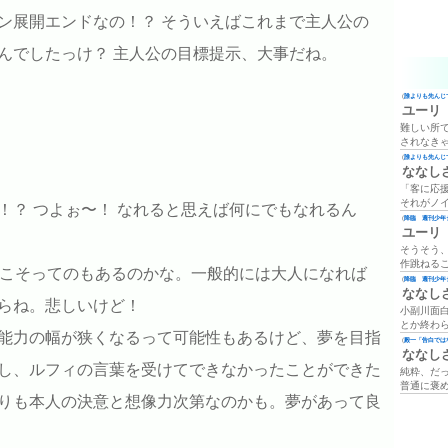
ン展開エンドなの！？ そういえばこれまで主人公の
んでしたっけ？ 主人公の目標提示、大事だね。
(
誰よりも先んじて
ユーリ
難しい所
されなき
(
誰よりも先んじて
ななし
「客に応
それがノ
！？ つよぉ〜！ なれると思えば何にでもなれるん
(
降臨 週刊少年ジ
ユーリ
そうそう
作跳ねる
らこそってのもあるのかな。一般的には大人になれば
(
降臨 週刊少年ジ
ななし
らね。悲しいけど！
小副川面
とか終わ
能力の幅が狭くなるって可能性もあるけど、夢を目指
(
殿一「告白では
ななし
し、ルフィの言葉を受けてできなかったことができた
純粋、だ
普通に褒
りも本人の決意と想像力次第なのかも。夢があって良