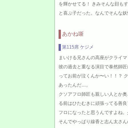
を輝かせてる！ きみそんな顔も
と喜ぶ子だった。なんでそんな妖
あかね噺
第115席 ケジメ
まいける兄さんの高座がクライマ
彼の過去と重なる演目で泰然師匠
ってお前が泣くんか〜い！！？ 
あったんだ…。
クソアフロ師匠も親しい人とか奥
る前はひたむきに頑張ってる善良
フロになったと思うんですよね。
そんでやっぱり線香と志ん太さん