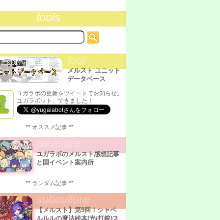
tools
tool
メルスト ユニット
データベース
ユガラボの更新をツイートでお知らせ。
ユガラボット、できました！
** オススメ記事 **
pleasure
ユガラボのメルスト感想記事
と国イベント案内所
** ランダム記事 **
subculture
【メルスト】第9回！シャペ
ルルルの魔法絵本(光/打銃)ス