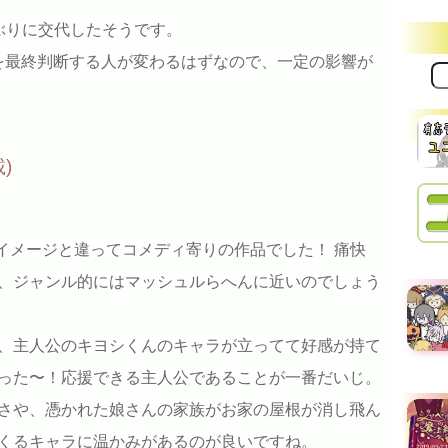
ぶりに交代したそうです。
を最終判断する人が変わるはずなので、一定の影響が
サ
イ
ト
内
検
索:
)
たイメージと違ってコメディ寄りの作品でした！ 痛快
、ジャンル的にはマッシュルらへんに近いのでしょう
、主人公のキヨシくんのキャラが立ってて好感が持て
った〜！応援できる主人公であることが一番だいじ。
さや、憑かれた娘さんの家族がお家の屋根が消し飛ん
くるキャラに温かみがあるのが良いですね。