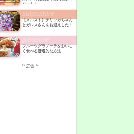
タート！
subculture
【メルスト】チリッカちゃん
とガレスさんをお迎えした！
pleasure
フルーツグラノーラをおいし
く食べる普遍的な方法
** 広告 **