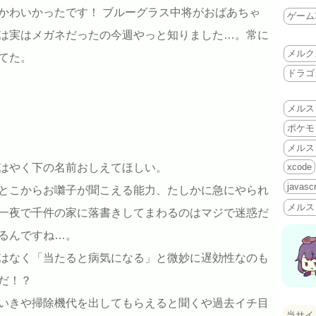
かわいかったです！ ブルーグラス中将がおばあちゃ
ゲーム
は実はメガネだったの今週やっと知りました…。常に
メルク
てた。
ドラゴ
メルス
ポケモ
メルス
xcode
はやく下の名前おしえてほしい。
javascr
とこからお囃子が聞こえる能力、たしかに急にやられ
メルス
一夜で千件の家に落書きしてまわるのはマジで迷惑だ
るんですね…。
はなく「当たると病気になる」と微妙に遅効性なのも
だ！？
いきや掃除機代を出してもらえると聞くや過去イチ目
当サイ