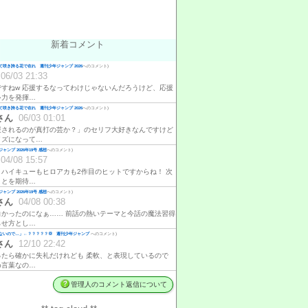
新着コメント
咲き誇る花で在れ 週刊少年ジャンプ 2026
へのコメント)
06/03 21:33
ですねw 応援するなってわけじゃないんだろうけど、応援
ゃ力を発揮…
咲き誇る花で在れ 週刊少年ジャンプ 2026
へのコメント)
さん
06/03 01:01
援されるのが真打の芸か？」のセリフ大好きなんですけど
イズになって…
ャンプ 2026年19号 感想
へのコメント)
04/08 15:57
、ハイキューもヒロアカも2作目のヒットですからね！ 次
ことを期待…
ャンプ 2026年19号 感想
へのコメント)
さん
04/08 00:38
白かったのになぁ…… 前話の熱いテーマと今話の魔法習得
らせ方とし…
ないので…」←？？？？？💢 週刊少年ジャンプ
へのコメント)
さん
12/10 22:42
ったら確かに失礼だけれども 柔軟、と表現しているので
め言葉なの…
管理人のコメント返信について