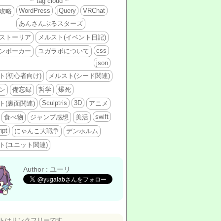
** tag cloud **
WordPress
jQuery
VRChat
攻略
あんさんぶるスターズ
ストーリア
メルスト(イベント日記)
css
ンポーカー
ユガラボについて
json
ト(初心者向け)
メルスト(シード関連)
ン
備忘録
哲学
爆死
Sculptris
3D
ト(裏面関連)
アニメ
swift
食べ物
ジャンプ感想
美活
ipt
にゃんこ大戦争
デンホルム
ト(ユニット関連)
Author : ユーリ
トはリンクフリーです。