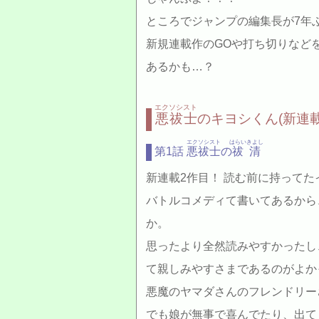
ところでジャンプの編集長が7年
新規連載作のGOや打ち切りなど
あるかも…？
エクソシスト
悪祓士
のキヨシくん(新連載
エクソシスト
はらいきよし
第1話
悪祓士
の
祓清
新連載2作目！ 読む前に持って
バトルコメディて書いてあるから
か。
思ったより全然読みやすかったし
て親しみやすさまであるのがよか
悪魔のヤマダさんのフレンドリー
でも娘が無事で喜んでたり、出て