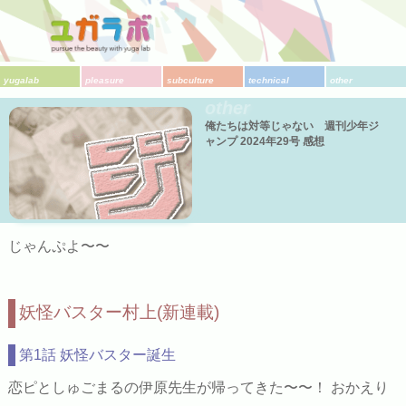
yugalab
pleasure
subculture
technical
other
other
俺たちは対等じゃない 週刊少年ジ
ャンプ 2024年29号 感想
じゃんぷよ〜〜
妖怪バスター村上(新連載)
第1話 妖怪バスター誕生
恋ピとしゅごまるの伊原先生が帰ってきた〜〜！ おかえり