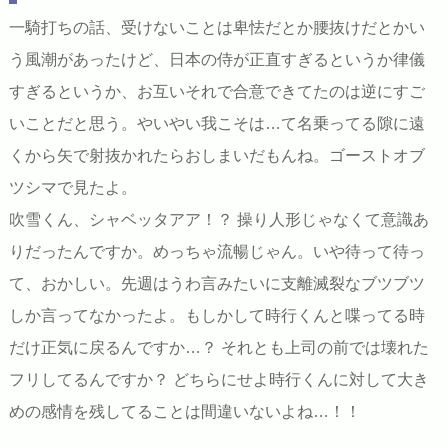
一騎打ちの話、受けないことは卑怯だとか腰抜けだとかい
う風潮があったけど、日本の侍が正直すぎるというか律儀
すぎるというか、お互いそれで合意できてたのは逆にすご
いことだと思う。やいやい我こそは…て名乗ってる隙に遠
くから矢で射抜かれたらおしまいだもんね。ゴーストオブ
ツシマで見たよ。
吹雪くん、シャベッタアア！？ 操り人形じゃなくて意識あ
りだったんですか。めっちゃ流暢じゃん。いや待って待っ
て、おかしい。先週はうわ言みたいに支離滅裂なブツブツ
しか言ってなかったよ。もしかして時行くんと喋ってる時
だけ正気に戻るんですか…？ それとも上司の前では壊れた
フリしてるんですか？ どちらにせよ時行くんに対して大き
めの感情を残してることは間違いないよね…！！