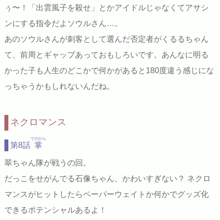
ぅ〜！「出雲風子を殺せ」とかアイドルじゃなくてアサシ
ンにする指令だよソウルさん…。
あのソウルさんが刺客として選んだ否定者がくるるちゃん
て、前周とギャップあっておもしろいです。あんなに明る
かった子も人生のどこかで何かがあると180度違う感じにな
っちゃうかもしれないんだね。
ネクロマンス
てのひら
第8話
掌
翠ちゃん隊が戦うの回。
だっこをせがんでる石像ちゃん、かわいすぎない？ ネクロ
マンスがヒットしたらペーパーウェイトか何かでグッズ化
できるポテンシャルあるよ！