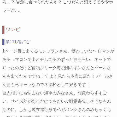
ろ…？ 岩魚に食べられたんか？ こつぜんと消えててややホ
ラーだ…。
ワンピ
第1117話 “も”
1ページ目に出てるモンブランさん、懐かしいな〜 ロマンが
ある→マロンで出オチしてるのずっとおもろい。ネットで
知ったのだけど首領クリーク海賊団のギンさんとパールさ
んも出てたんですね！？ よく見たら本当に居た！ パールさ
んおもろキャラなのでネタ枠として好きです！
巨人相手にも怯まない海軍のみなさん、相変わらずすご
い。サイズ差があるだけでもだいぶ戦意喪失しそうなもん
なのに。しかも現在進行形でベガパンクさんのめちゃくち