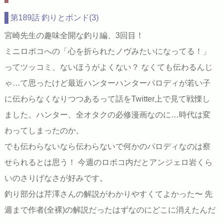
第189話 釣りとボンド(3)
宮崎先生の趣味全開な釣り編、3回目！
ミニロボコへの「心を折られたノヴみたいになってる！」
ってツッコミ、ないほうがよくない？ なくても伝わるんじ
ゃ…て思ったけど最近ハンターハンターパロディが若い子
に伝わらなくなりつつあるって話をTwitter上で見て戦慄し
ました。ハンター、全オタクの必修漫画なのに…時代は変
わってしまったのか。
でも伝わらないなら伝わらないで何かのパロディなのは察
せられるとは思う！ 今週のロボコ内だとアンジェロ岩くら
いのさりげなさが好みです。
釣り部分は芹澤さんの解説がわかりやすくてよかった〜 先
週まで作者(全裸)の解説だったはずなのにどこに消えたんだ