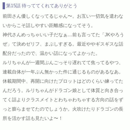
第15話 待っててくれてありがとう
前田さん優しくなってるじゃん〜。お互い一切気を遣わな
いからこそ話しやすい距離感になってそう。
神代さんめっちゃいい子だなぁ…前も言ってた「JKやろう
ぜ」て決めゼリフ、まぶしすぎる。最近ややギスギスな話
配分だったので、温かい話になってよかった。
ルリちゃんが一週間ぶんごっそり遅れてて焦ってるやつ、
連載自体が一年ぶん無かった件に通じるものがあるなあ。
休載期間中、再開に向けたプロットはどのくらい練ってた
んだろう。ルリちゃんがドラゴン娘として体質と向き合っ
てく話よりクラスメイトとわちゃわちゃする方向の話をず
っと膨らませてたのでしょうか。火吹けたりドラゴンの長
所を活かす話も見たいよ〜！