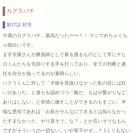
カグラバチ
第37話 対等
今週のカグラバチ…最高だった〜〜！！ マジでめちゃくち
ゃ面白いです。
まず京羅さんが勝負師として家を護るものとして常にチヒ
ロくんたちを先回りする手を打っており、全ての判断と責
任を自分が負ってるのが素晴らしい。
ハクリくんに対して「才能を見抜けなかった私の目には狂
いがあった」と過ちを認めつつ「敵だ、もはや繋がりなど
ありはしない」と非情に徹すことができるのもすごい。半
端な悪役であれば「お前がそんなにできるとは知らなかっ
たすまなかった、やり直そう。な？」とか言いそうなもん
ですがそういうの一切ない。いや実子やぞ…？ 1ミリもない