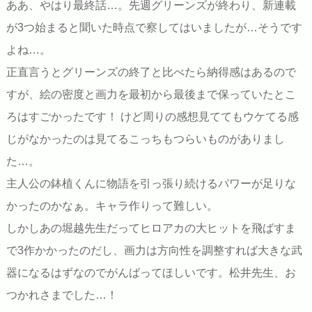
ああ、やはり最終話…。先週グリーンズが終わり、新連載
が3つ始まると聞いた時点で察してはいましたが…そうです
よね…。
正直言うとグリーンズの終了と比べたら納得感はあるので
すが、絵の密度と画力を最初から最後まで保っていたとこ
ろはすごかったです！ けど周りの感想見ててもウケてる感
じがなかったのは見てるこっちもつらいものがありまし
た…。
主人公の鉢植くんに物語を引っ張り続けるパワーが足りな
かったのかなぁ。キャラ作りって難しい。
しかしあの堀越先生だってヒロアカの大ヒットを飛ばすま
で3作かかったのだし、画力は方向性を調整すれば大きな武
器になるはずなのでがんばってほしいです。松井先生、お
つかれさまでした…！