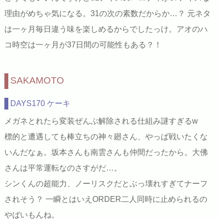
理由がめちゃ気になる。31の次の素数だからか…？ 元ネタ
は一ヶ月毎日違う味を楽しめるからでしたっけ。アオのハ
コ時空は一ヶ月が37日間の可能性もある？！
SAKAMOTO
DAYS170 ケーキ
メガネとれたら変装ぜんぶ解除される仕組み謎すぎるw
標的と遭遇しても棒立ちの神々廻さん、やっぱ戦いたくな
いんだなぁ。坂本さんも南雲さんも仲間だったから。大佛
さんは平常運転なのさすがだ…。
シンくんの超能力、ノーリスクだとぶっ壊れすぎてナーフ
されそう？ 一瞬とはいえORDER二人同時に止められるの
やばいもんね。