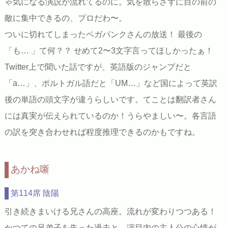
ゃ気になる演説が流れてるのに。気を散らさずに目の前の
敵に集中できるの、プロだわ〜。
ついに切れてしまったベガパンクさんの放送！ 最後の
「も… 」て何？？ せめて2〜3文字言ってほしかったぁ！
Twitter上で聞いた話ですが、英語版のジャンプだと
「a…」、ポルトガル語だと「UM…」など国によって英訳
後の単語の頭文字が違うらしいです。てことは翻訳者さん
には真実が伝えられているのか！うらやましい〜。各言語
の訳を突き合わせれば程度推理できるのかもですね。
あかね噺
第114席 陰陽
引き続きまいける兄さんの高座。流れが変わりつつある！
かつての兄弟子を失った過去と、演目内の主人公の心情が