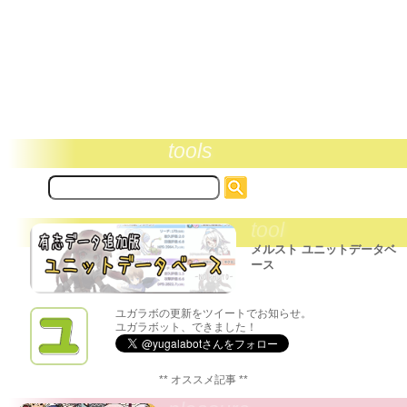
tools
サ
イ
ト
tool
内
検
メルスト ユニットデータベ
索:
ース
ユガラボの更新をツイートでお知らせ。
ユガラボット、できました！
** オススメ記事 **