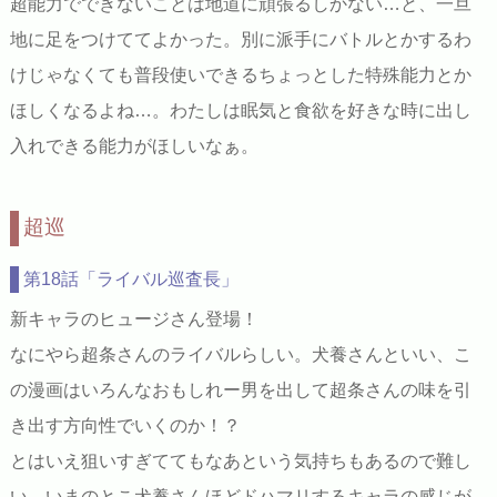
超能力でできないことは地道に頑張るしかない…と、一旦
地に足をつけててよかった。別に派手にバトルとかするわ
けじゃなくても普段使いできるちょっとした特殊能力とか
ほしくなるよね…。わたしは眠気と食欲を好きな時に出し
入れできる能力がほしいなぁ。
超巡
第18話「ライバル巡査長」
新キャラのヒュージさん登場！
なにやら超条さんのライバルらしい。犬養さんといい、こ
の漫画はいろんなおもしれー男を出して超条さんの味を引
き出す方向性でいくのか！？
とはいえ狙いすぎててもなあという気持ちもあるので難し
い。いまのとこ犬養さんほどドハマリするキャラの感じが