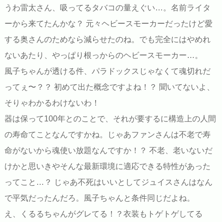
うわ雷太さん、吸ってるタバコの量えぐい…。名前ライタ
ーから来てたんかな？ 元々ヘビースモーカーだったけど愛
する奥さんのためなら減らせたのね。でも完全にはやめれ
ないあたり、やっぱり根っからのヘビースモーカー…。
風子ちゃんが透ける件、パラドックスじゃなくて魂切れだ
ってぇ〜？？ 初めて出た概念ですよね！？ 聞いてないよ、
そりゃわかるわけないわ！
器は保って100年とのことで、それが要するに構造上の人間
の寿命てことなんですかね。じゃあファンさんは不老で寿
命がないから魂使い放題なんですか！？ 不老、老いないだ
けかと思いきやそんな最新環境に適応できる特性があった
ってこと…？ じゃあ不死はいいとしてジュイスさんはなん
で平気だったんだろ。風子ちゃんと条件同じだよね。
え、くるるちゃんがグレてる！？衣装もトゲトゲしてる