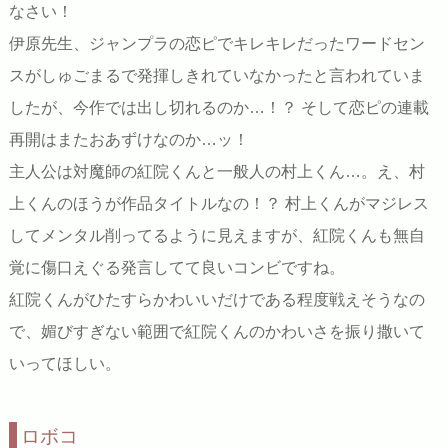
なさい！
伊原先生、ジャンプラの恋ピでキレキレだったワードセン
スがしゅごまるで発揮しきれていなかったと言われていま
したが、今作では出し切れるのか…！？ そして恋ピの連載
再開はまたおあずけなのか…ッ！
主人公は対魔師の紅院くんと一般人の村上くん…。え、村
上くんのほうが作品タイトルなの！？ 村上くんがマジレス
してメンタル削ってるように見えますが、紅院くんも無自
覚に傷口えぐる発言してて良いコンビですね。
紅院くんがひたすらかわいいだけである程度戦えそうなの
で、媚びすぎない範囲で紅院くんのかわいさを振り撒いて
いってほしい。
ロボコ