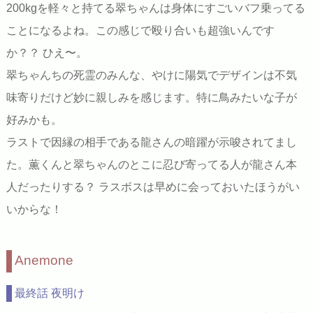
200kgを軽々と持てる翠ちゃんは身体にすごいバフ乗ってる
ことになるよね。この感じで殴り合いも超強いんです
か？？ ひえ〜。
翠ちゃんちの死霊のみんな、やけに陽気でデザインは不気
味寄りだけど妙に親しみを感じます。特に鳥みたいな子が
好みかも。
ラストで因縁の相手である龍さんの暗躍が示唆されてまし
た。薫くんと翠ちゃんのとこに忍び寄ってる人が龍さん本
人だったりする？ ラスボスは早めに会っておいたほうがい
いからな！
Anemone
最終話 夜明け