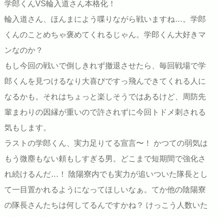
学郎くんVS輪入道さん本格化！
輪入道さん、ほんまによう喋りながら戦いますね…。学郎
くんのことめちゃ褒めてくれるじゃん。学郎くん大好きマ
ンなのか？
もし今回の戦いで倒しきれず撤退させたら、毎回戦場で学
郎くんを見つけるなり大喜びですっ飛んできてくれる人に
なるかも。それはちょっと楽しそうではあるけど、周防先
輩まわりの因縁が重いので許されずに今回トドメ刺される
気もします。
ラストの学郎くん、実力足りてる宣言〜！ かつての弱気は
もう微塵もない頼もしすぎる男。どこまで短期間で強化さ
れ続けるんだ…！ 陰陽寮内でも実力が追いついた隊長とし
て一目置かれるようになってほしいなぁ。てか他の陰陽寮
の隊長さんたちは何してるんですかね？ けっこう人数いた