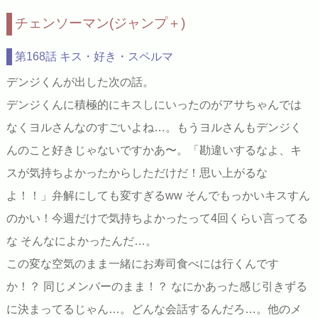
チェンソーマン(ジャンプ＋)
第168話 キス・好き・スペルマ
デンジくんが出した次の話。
デンジくんに積極的にキスしにいったのがアサちゃんでは
なくヨルさんなのすごいよね…。もうヨルさんもデンジく
んのこと好きじゃないですかあ〜。「勘違いするなよ、キ
スが気持ちよかったからしただけだ！思い上がるな
よ！！」弁解にしても変すぎるww そんでもっかいキスすん
のかい！今週だけで気持ちよかったって4回くらい言ってる
な そんなによかったんだ…。
この変な空気のまま一緒にお寿司食べには行くんです
か！？ 同じメンバーのまま！？ なにかあった感じ引きずる
に決まってるじゃん…。どんな会話するんだろ…。他のメ