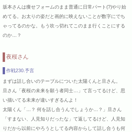
坂本さんは痩せフォームのまま普通に日常パート(?)やり始
めてる。お太りの姿だと画的に映えないことが数字にでち
ゃってるのかな。もう吹っ切れてこのまま行くことにする
のか…？
夜桜さん
作戦230.予言
まずは話し合いのテーブルについた太陽くんと旦さん。
旦さん「夜桜の未来を願う者同士…」て言ってるけど、思
い描いてる未来が違いすぎるんよ！
太陽くん「…？ 何を話し合うんでしょうか…？」旦さん
「すまない、人見知りだったな」て返してるけど、人見知
りだから以前にやろうとしてる内容からして話し合うも何