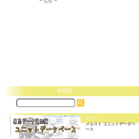
** 広告 **
tools
サ
イ
ト
tool
内
検
メルスト ユニットデータベ
索:
ース