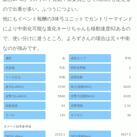
ので出番が多い。ふつうにつよい。
他にもイベント報酬の3体弓ユニットでカントリーマインド
により中衛化可能な進化キーリちゃんも移動速度62あるの
で、使い分けに迷うところ。よろずさんの場合は元々中衛
なのが強みです。
属性
水
成長タイプ
平均
武器種
弓矢
同時攻撃数
2
リーチ区分
中衛
攻撃段数
1
体力(LvMAX)
3700
体力(覚醒MAX)
6025
攻撃力(LvMAX)
5580
攻撃力(覚醒MAX)
9105
移動速度
63
攻撃間隔
2.51
リーチ
135
タフネス
36
ダメージ効率参考値
2223.1
3627.5
DPS(LvMax)
DPS(覚醒Max)