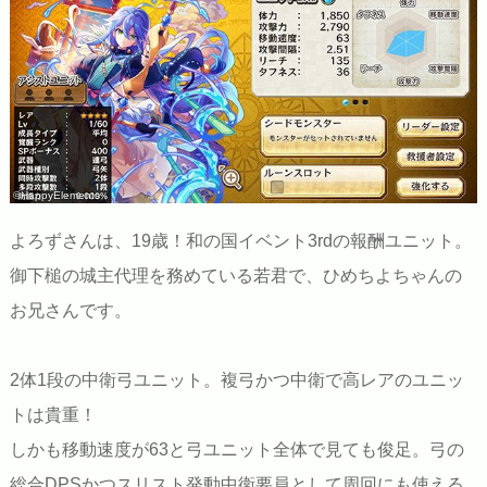
©HappyElements
よろずさんは、19歳！和の国イベント3rdの報酬ユニット。
御下槌の城主代理を務めている若君で、ひめちよちゃんの
お兄さんです。
2体1段の中衛弓ユニット。複弓かつ中衛で高レアのユニッ
トは貴重！
しかも移動速度が63と弓ユニット全体で見ても俊足。弓の
総合DPSかつスリスト発動中衛要員として周回にも使える