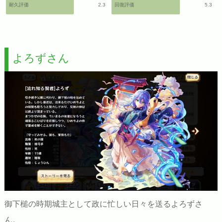
耐久評価
2.3
回復評価
5.3
よろずさん
御下槌の時期城主として政に忙しい日々を送るよろずさ
ん。