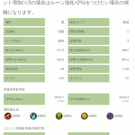
ット増加(☆5の場合はルーン強化+2%)をつけたい場合の候
補になります。
属性
風
成長タイプ
晩成
武器種
回復
同時攻撃数
1
リーチ区分
後衛
攻撃段数
3
体力(LvMAX)
2772
体力(覚醒MAX)
4947
攻撃力(LvMAX)
4914
攻撃力(覚醒MAX)
8814
移動速度
49
攻撃間隔
2.58
リーチ
170
タフネス
37
回復効率参考値
1904.7
3416.3
HPS(LvMax)
HPS(覚醒Max)
(x1体)
(x1体)
属性補正値
100%
100%
130%
100%
110%
ユニット性能参考値(自動計算)