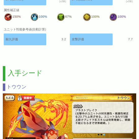
(x2体)
(x2体)
属性補正値
150%
100%
67%
100%
100%
ユニット性能参考値(自動計算)
耐久評価
3.2
攻撃評価
7.7
入手シード
トウウン