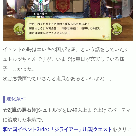
イベントの時はエレキの国が退屈、という話をしていたシ
ュトルツちゃんですが、いまでは毎日が充実している様
子。よかった。
次は恋愛面でちいさんと進展があるといいよね…。
進化条件
☆2[嵐の調石師]シュトルツ
をLv40以上まで上げてパーティ
に編成した状態で、
和の国イベント3rdの「ジライアー」出現クエスト
をクリア