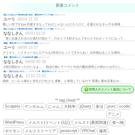
新着コメント
(
誰よりも先んじて咲き誇る花で在れ 週刊少年ジャンプ 2026
へのコメント)
ユーリ
06/03 21:33
難しい所ですねw 応援するなってわけじゃないんだろうけど、応援されなきゃ力を発揮…
(
誰よりも先んじて咲き誇る花で在れ 週刊少年ジャンプ 2026
へのコメント)
ななしさん
06/03 01:01
「客に応援されるのが真打の芸か？」のセリフ大好きなんですけどそれがノイズになって…
(
降臨 週刊少年ジャンプ 2026年19号 感想
へのコメント)
ユーリ
04/08 15:57
そうそう、ハイキューもヒロアカも2作目のヒットですからね！ 次作跳ねることを期待…
(
降臨 週刊少年ジャンプ 2026年19号 感想
へのコメント)
ななしさん
04/08 00:38
小副川面白かったのになぁ…… 前話の熱いテーマと今話の魔法習得とか終わらせ方とし…
(
殿一「告白ではないので…」←？？？？？💢 週刊少年ジャンプ
へのコメント)
ななしさん
12/10 22:42
純粋、だったら確かに失礼だけれども 柔軟、と表現しているので 普通に褒め言葉なの…
管理人のコメント返信について
** tag cloud **
Sculptris
jQuery
json
xcode
デンホルム
にゃんこ大戦争
美活
アニメ
WordPress
メルスト(イベント日記)
メルスト(裏面関連)
食べ物
javascript
VRChat
ポケモン
メルクストーリア
爆死