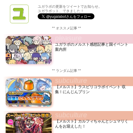
ユガラボの更新をツイートでお知らせ。
ユガラボット、できました！
** オススメ記事 **
pleasure
ユガラボのメルスト感想記事と国イベント
案内所
** ランダム記事 **
subculture
【メルスト】ラスピリコラボイベント 収
集！にんじんプリン
subculture
【メルスト】カルフィちゃんとシュマリく
んをお迎えした！