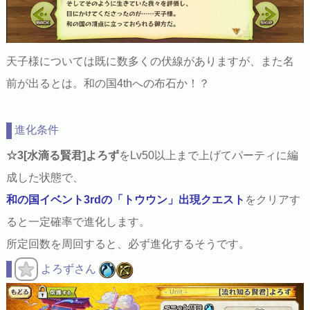
天子様については既に数多くの伏線がありますが、また名
前が出るとは。和の国4thへの布石か！？
進化条件
☆3[水滴る賢君]よろず
をLv50以上まで上げてパーティに編
成した状態で、
和の国イベント3rdの「トウウン」出現クエスト
をクリアす
ると一定確率で進化します。
所定回数を周回すると、必ず進化するそうです。
よろずさん