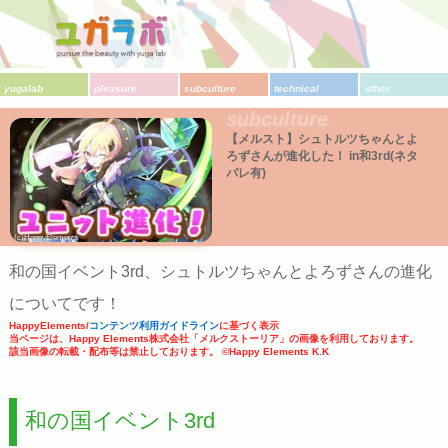
yugalab
pleasure
subculture
technical
other
subculture
【メルスト】シュトルツちゃんとよ
ろずさんが進化した！ in和3rd(ネタ
バレ有)
(c)HappyElements
和の国イベント3rd、シュトルツちゃんとよろずさんの進化
についてです！
HappyElements/
コンテンツ利用ガイドライン
に基づく表示
当ページは、Happy Elements株式会社「メルクストーリア」の画像を利用しております。
該当画像の転載・配布等は禁止しております。 ©Happy Elements K.K
和の国イベント3rd