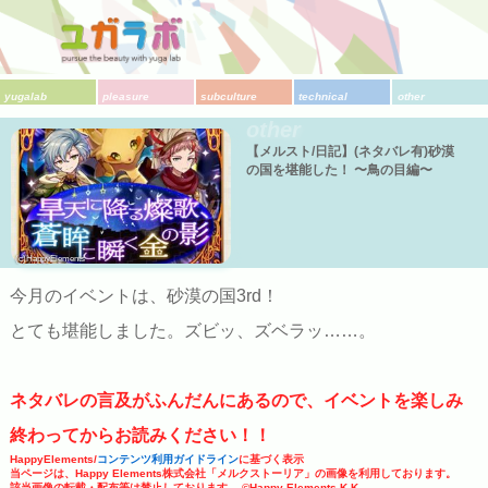
yugalab
pleasure
subculture
technical
other
other
【メルスト/日記】(ネタバレ有)砂漠
の国を堪能した！ 〜鳥の目編〜
(c)HappyElements
今月のイベントは、砂漠の国3rd！
とても堪能しました。ズビッ、ズベラッ……。
ネタバレの言及がふんだんにあるので、イベントを楽しみ
終わってからお読みください！！
HappyElements/
コンテンツ利用ガイドライン
に基づく表示
当ページは、Happy Elements株式会社「メルクストーリア」の画像を利用しております。
該当画像の転載・配布等は禁止しております。 ©Happy Elements K.K