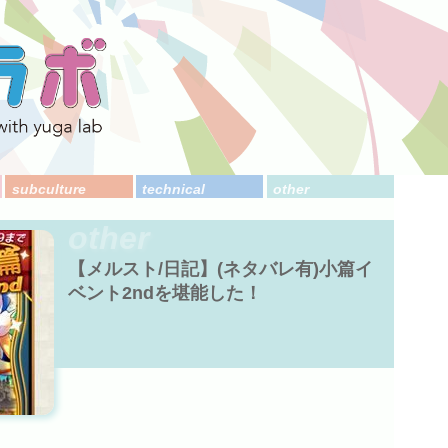
subculture
technical
other
other
【メルスト/日記】(ネタバレ有)小篇イ
ベント2ndを堪能した！