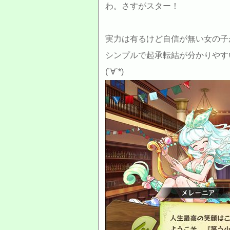
わ。さすがスター！
実力は有るけど自信が無い女の子
シンプルで起承転結が分かりやす
(´∀`*)