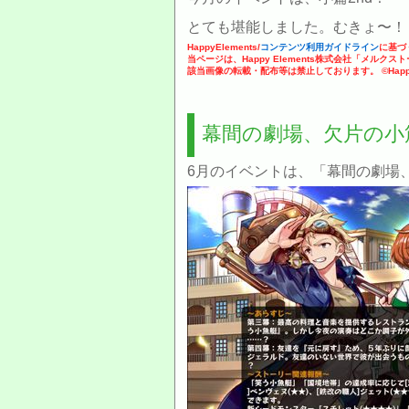
とても堪能しました。むきょ〜！
HappyElements/
コンテンツ利用ガイドライン
に基づ
当ページは、Happy Elements株式会社「メル
該当画像の転載・配布等は禁止しております。 ©Happy El
幕間の劇場、欠片の小篇
6月のイベントは、「幕間の劇場、