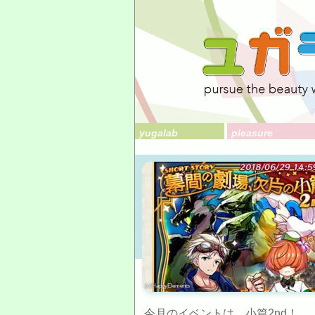
yugalab
pleasure
(c)HappyElements
今月のイベントは、小篇2nd！