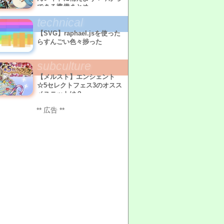
できる準備まとめ
technical
【SVG】raphael.jsを使った
らすんごい色々捗った
subculture
【メルスト】エンシェント
☆5セレクトフェス3のオスス
メユニットは？
** 広告 **