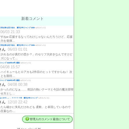
新着コメント
咲き誇る花で在れ 週刊少年ジャンプ 2026
へのコメント)
06/03 21:33
ですねw 応援するなってわけじゃないんだろうけど、応援
ゃ力を発揮…
咲き誇る花で在れ 週刊少年ジャンプ 2026
へのコメント)
さん
06/03 01:01
援されるのが真打の芸か？」のセリフ大好きなんですけど
イズになって…
ャンプ 2026年19号 感想
へのコメント)
04/08 15:57
、ハイキューもヒロアカも2作目のヒットですからね！ 次
ことを期待…
ャンプ 2026年19号 感想
へのコメント)
さん
04/08 00:38
白かったのになぁ…… 前話の熱いテーマと今話の魔法習得
らせ方とし…
ないので…」←？？？？？💢 週刊少年ジャンプ
へのコメント)
さん
12/10 22:42
ったら確かに失礼だけれども 柔軟、と表現しているので
め言葉なの…
管理人のコメント返信について