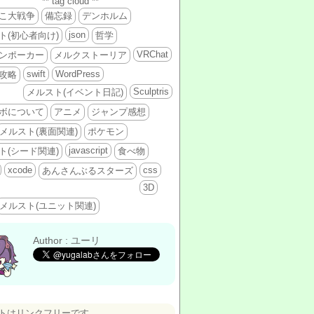
** tag cloud **
こ大戦争
備忘録
デンホルム
json
ト(初心者向け)
哲学
VRChat
ンポーカー
メルクストーリア
swift
WordPress
攻略
Sculptris
メルスト(イベント日記)
ボについて
アニメ
ジャンプ感想
メルスト(裏面関連)
ポケモン
javascript
ト(シード関連)
食べ物
xcode
css
あんさんぶるスターズ
3D
メルスト(ユニット関連)
Author : ユーリ
トはリンクフリーです。