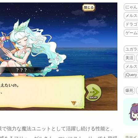
にゃん
メルス
ドラゴ
ゲーム
ユガラ
美活
メルス
jQuery
爆死
限で強力な魔法ユニットとして活躍し続ける性能と、
当サイ