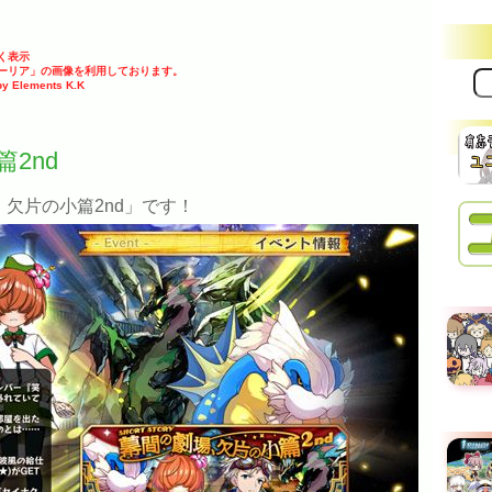
く表示
クストーリア」の画像を利用しております。
サ
ements K.K
イ
ト
内
検
2nd
索:
欠片の小篇2nd」です！