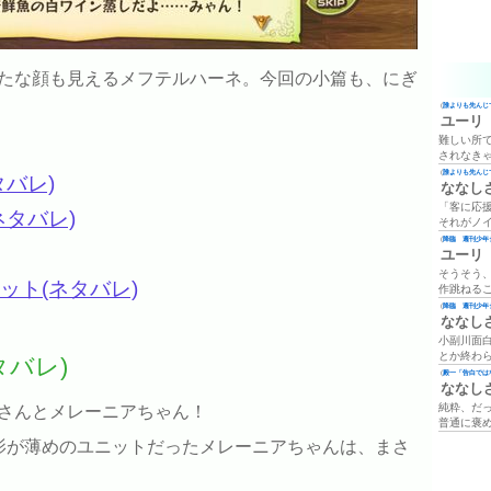
たな顔も見えるメフテルハーネ。今回の小篇も、にぎ
(
誰よりも先んじて
ユーリ
難しい所
されなき
(
誰よりも先んじて
タバレ)
ななし
「客に応
ネタバレ)
それがノ
(
降臨 週刊少年ジ
ユーリ
そうそう
ット(ネタバレ)
作跳ねる
(
降臨 週刊少年ジ
ななし
小副川面
とか終わ
タバレ)
(
殿一「告白では
ななし
純粋、だ
さんとメレーニアちゃん！
普通に褒
影が薄めのユニットだったメレーニアちゃんは、まさ