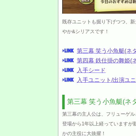
既存ユニットも掘り下げつつ、新
やか&シリアスです！
第三幕 笑う小魚艇(ネ
第四幕 鉄仕掛の舞姫(
入手シード
入手ユニット/出演ユニ
第三幕 笑う小魚艇(ネ
第三幕の主人公は、フリューゲル
登場から1年以上経っていますが
かの主役に大抜擢！