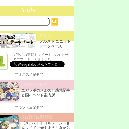
tools
tool
メルスト ユニット
データベース
ユガラボの更新をツイートでお知らせ。
ユガラボット、できました！
** オススメ記事 **
pleasure
ユガラボのメルスト感想記事
と国イベント案内所
** ランダム記事 **
subculture
【メルスト】ヨルノロンドさ
んレイドに備えよう！今から