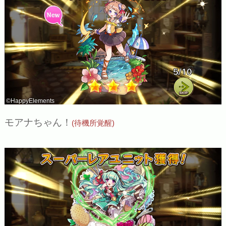
©HappyElements
モアナちゃん！
(待機所覚醒)