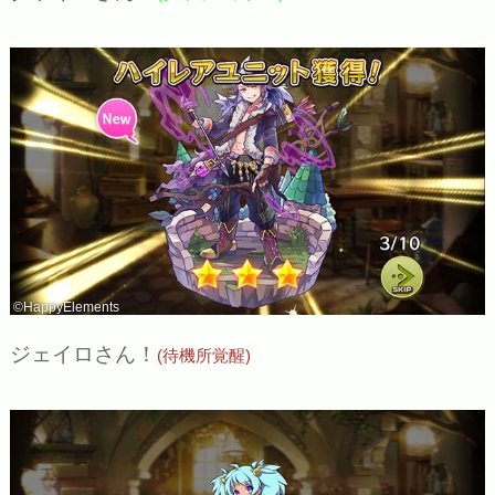
©HappyElements
ジェイロさん！
(待機所覚醒)