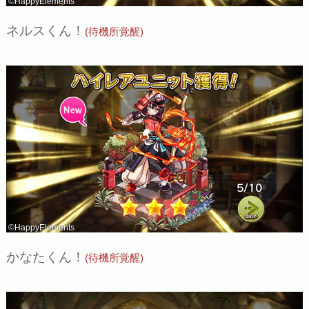
©HappyElements
ネルスくん！
(待機所覚醒)
©HappyElements
かなたくん！
(待機所覚醒)