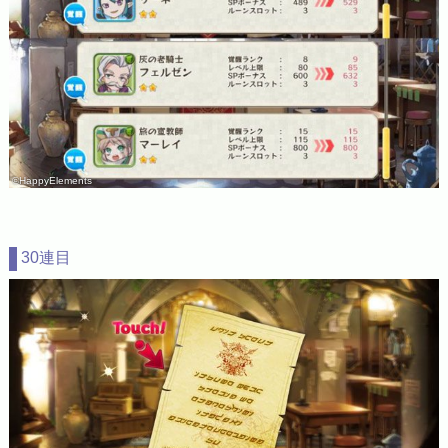
©HappyElements
30連目