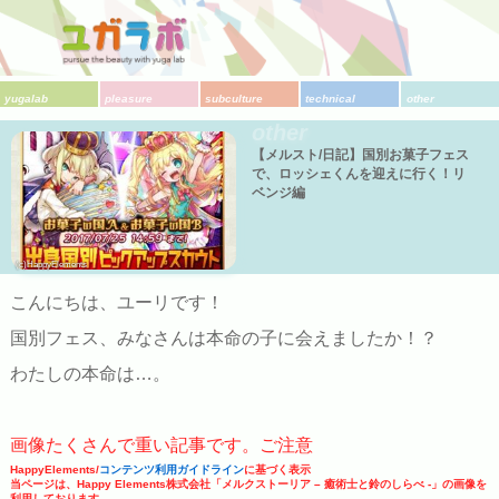
yugalab
pleasure
subculture
technical
other
other
【メルスト/日記】国別お菓子フェス
で、ロッシェくんを迎えに行く！リ
ベンジ編
(c)HappyElements
こんにちは、ユーリです！
国別フェス、みなさんは本命の子に会えましたか！？
わたしの本命は…。
画像たくさんで重い記事です。ご注意
HappyElements/
コンテンツ利用ガイドライン
に基づく表示
当ページは、Happy Elements株式会社「メルクストーリア – 癒術士と鈴のしらべ -」の画像を
利用しております。