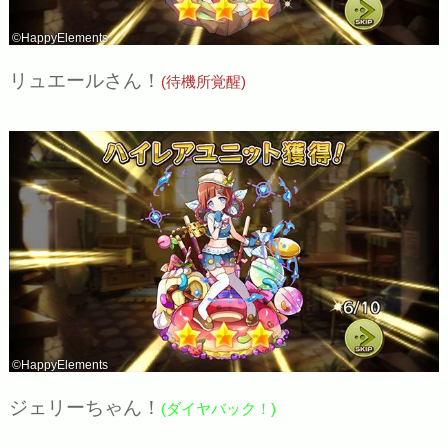
©HappyElements
リュエールさん！
(待機所覚醒)
©HappyElements
ジェリーちゃん！
(ダイヤバック！)