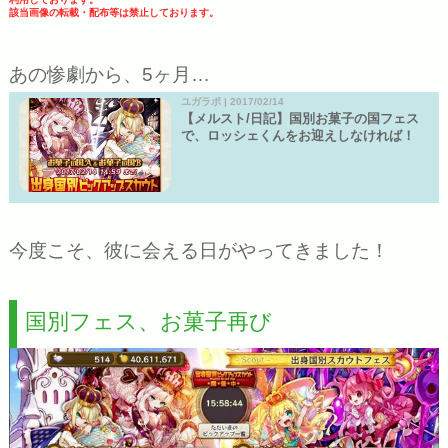
該当画像の転載・配布等は禁止しております。
あの惨劇から、5ヶ月…
ユガラボ | 2017/02/14
【メルスト/日記】国別お菓子の国フェス
で、ロッシェくんをお迎えしなければ！
今度こそ、彼に会える日がやってきました！
国別フェス、お菓子再び