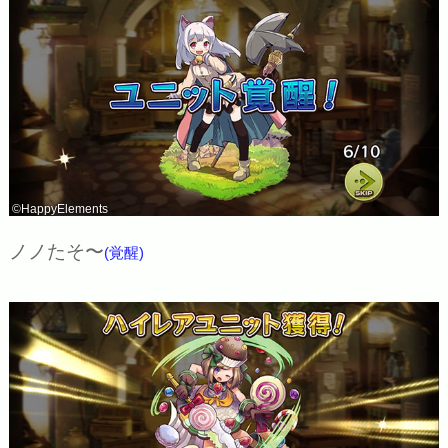
©HappyElements
ノノたそ〜
(覚醒)