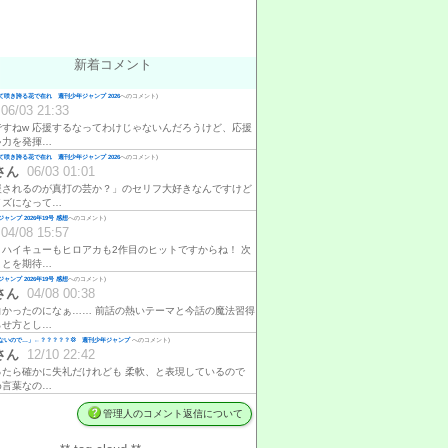
新着コメント
咲き誇る花で在れ 週刊少年ジャンプ 2026
へのコメント)
06/03 21:33
ですねw 応援するなってわけじゃないんだろうけど、応援
ゃ力を発揮…
咲き誇る花で在れ 週刊少年ジャンプ 2026
へのコメント)
さん
06/03 01:01
援されるのが真打の芸か？」のセリフ大好きなんですけど
イズになって…
ャンプ 2026年19号 感想
へのコメント)
04/08 15:57
、ハイキューもヒロアカも2作目のヒットですからね！ 次
ことを期待…
ャンプ 2026年19号 感想
へのコメント)
さん
04/08 00:38
白かったのになぁ…… 前話の熱いテーマと今話の魔法習得
らせ方とし…
ないので…」←？？？？？💢 週刊少年ジャンプ
へのコメント)
さん
12/10 22:42
ったら確かに失礼だけれども 柔軟、と表現しているので
め言葉なの…
管理人のコメント返信について