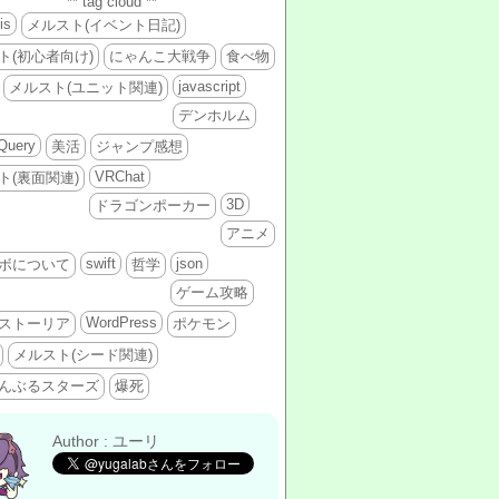
** tag cloud **
is
メルスト(イベント日記)
ト(初心者向け)
にゃんこ大戦争
食べ物
javascript
メルスト(ユニット関連)
デンホルム
jQuery
美活
ジャンプ感想
VRChat
ト(裏面関連)
3D
ドラゴンポーカー
アニメ
swift
json
ボについて
哲学
ゲーム攻略
WordPress
ストーリア
ポケモン
メルスト(シード関連)
んぶるスターズ
爆死
Author : ユーリ