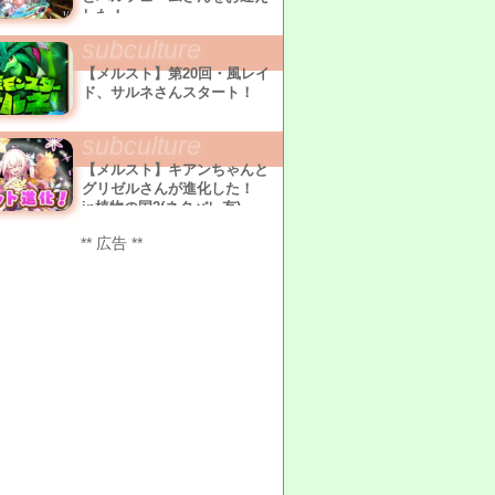
した！
subculture
【メルスト】第20回・風レイ
ド、サルネさんスタート！
subculture
【メルスト】キアンちゃんと
グリゼルさんが進化した！
in植物の国2(ネタバレ有)
** 広告 **