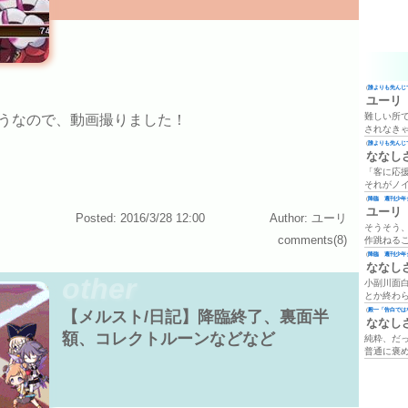
(
誰よりも先んじて
ユーリ
難しい所
うなので、動画撮りました！
されなき
(
誰よりも先んじて
ななし
「客に応
それがノ
(
降臨 週刊少年ジ
ユーリ
Posted: 2016/3/28 12:00
Author: ユーリ
そうそう
comments(8)
作跳ねる
(
降臨 週刊少年ジ
ななし
other
小副川面
とか終わ
(
殿一「告白では
【メルスト/日記】降臨終了、裏面半
ななし
額、コレクトルーンなどなど
純粋、だ
普通に褒