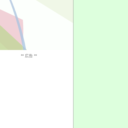
** 広告 **