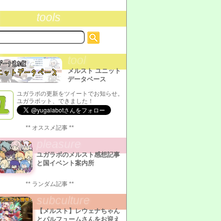
tools
tool
メルスト ユニット
データベース
ユガラボの更新をツイートでお知らせ。
ユガラボット、できました！
** オススメ記事 **
pleasure
ユガラボのメルスト感想記事
と国イベント案内所
** ランダム記事 **
subculture
【メルスト】レウェナちゃん
とパルフュームさんをお迎え