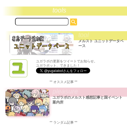
tools
サ
イ
ト
tool
内
検
メルスト ユニットデータベ
索:
ース
ユガラボの更新をツイートでお知らせ。
ユガラボット、できました！
** オススメ記事 **
pleasure
ユガラボのメルスト感想記事と国イベント
案内所
** ランダム記事 **