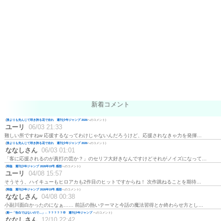
新着コメント
(
誰よりも先んじて咲き誇る花で在れ 週刊少年ジャンプ 2026
へのコメント)
ユーリ
06/03 21:33
難しい所ですねw 応援するなってわけじゃないんだろうけど、応援されなきゃ力を発揮…
(
誰よりも先んじて咲き誇る花で在れ 週刊少年ジャンプ 2026
へのコメント)
ななしさん
06/03 01:01
「客に応援されるのが真打の芸か？」のセリフ大好きなんですけどそれがノイズになって…
(
降臨 週刊少年ジャンプ 2026年19号 感想
へのコメント)
ユーリ
04/08 15:57
そうそう、ハイキューもヒロアカも2作目のヒットですからね！ 次作跳ねることを期待…
(
降臨 週刊少年ジャンプ 2026年19号 感想
へのコメント)
ななしさん
04/08 00:38
小副川面白かったのになぁ…… 前話の熱いテーマと今話の魔法習得とか終わらせ方とし…
(
殿一「告白ではないので…」←？？？？？💢 週刊少年ジャンプ
へのコメント)
ななしさん
12/10 22:42