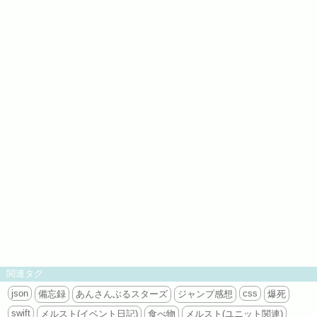
関連タグ
json
css
備忘録
あんさんぶるスターズ
ジャンプ感想
爆死
swift
メルスト(イベント日記)
食べ物
メルスト(ユニット関連)