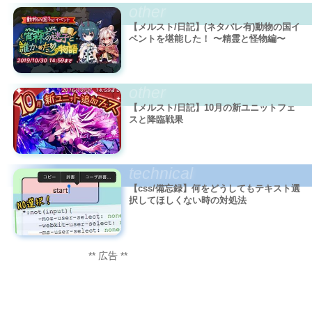
other
【メルスト/日記】(ネタバレ有)動物の国イ
ベントを堪能した！ 〜精霊と怪物編〜
other
【メルスト/日記】10月の新ユニットフェ
スと降臨戦果
technical
【css/備忘録】何をどうしてもテキスト選
択してほしくない時の対処法
** 広告 **