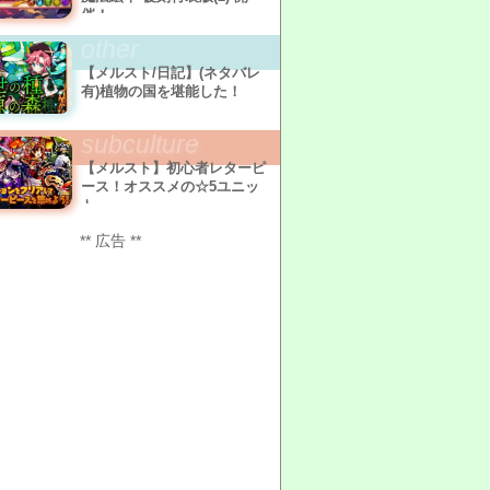
催！
other
【メルスト/日記】(ネタバレ
有)植物の国を堪能した！
subculture
【メルスト】初心者レターピ
ース！オススメの☆5ユニッ
ト
** 広告 **