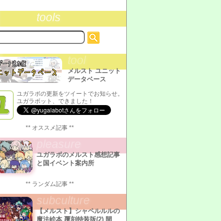
tools
tool
メルスト ユニット
データベース
ユガラボの更新をツイートでお知らせ。
ユガラボット、できました！
** オススメ記事 **
pleasure
ユガラボのメルスト感想記事
と国イベント案内所
** ランダム記事 **
subculture
【メルスト】シャペルルルの
魔法絵本 覆刻特装版(2) 開