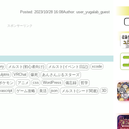
Posted: 2023/10/28 16:08
Author: user_yugalab_guest
サ
イ
スポンサーリンク
ト
内
検
索:
ery
xcode
メルスト(初心者向け)
メルスト(イベント日記)
lptris
VRChat
爆死
あんさんぶるスターズ
css
WordPress
ポケモン
アニメ
備忘録
哲学
vascript
json
3D
ゲーム攻略
美活
メルスト(シード関連)