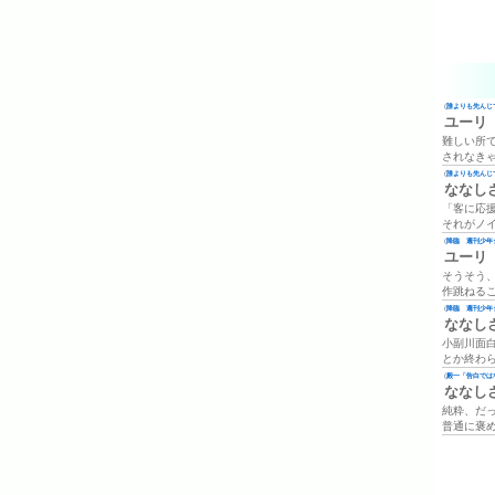
(
誰よりも先んじて
ユーリ
難しい所
されなき
(
誰よりも先んじて
ななし
「客に応
それがノ
(
降臨 週刊少年ジ
ユーリ
そうそう
作跳ねる
(
降臨 週刊少年ジ
ななし
小副川面
とか終わ
(
殿一「告白では
ななし
純粋、だ
普通に褒