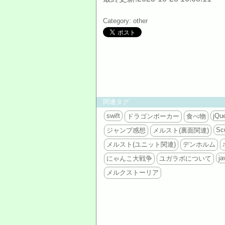
Category: other
関連タグ
swift
jQu
ドラゴンポーカー
食べ物
Scu
ジャンプ感想
メルスト(裏面関連)
メルスト(ユニット関連)
デンホルム
ja
にゃんこ大戦争
ユガラボについて
メルクストーリア