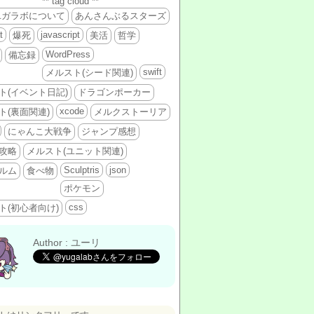
** tag cloud **
ユガラボについて
あんさんぶるスターズ
t
javascript
爆死
美活
哲学
WordPress
備忘録
swift
メルスト(シード関連)
ト(イベント日記)
ドラゴンポーカー
xcode
ト(裏面関連)
メルクストーリア
にゃんこ大戦争
ジャンプ感想
攻略
メルスト(ユニット関連)
Sculptris
json
ルム
食べ物
ポケモン
css
ト(初心者向け)
Author : ユーリ