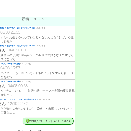
新着コメント
咲き誇る花で在れ 週刊少年ジャンプ 2026
へのコメント)
06/03 21:33
ですねw 応援するなってわけじゃないんだろうけど、応援
ゃ力を発揮…
咲き誇る花で在れ 週刊少年ジャンプ 2026
へのコメント)
さん
06/03 01:01
援されるのが真打の芸か？」のセリフ大好きなんですけど
イズになって…
ャンプ 2026年19号 感想
へのコメント)
04/08 15:57
、ハイキューもヒロアカも2作目のヒットですからね！ 次
ことを期待…
ャンプ 2026年19号 感想
へのコメント)
さん
04/08 00:38
白かったのになぁ…… 前話の熱いテーマと今話の魔法習得
らせ方とし…
ないので…」←？？？？？💢 週刊少年ジャンプ
へのコメント)
さん
12/10 22:42
ったら確かに失礼だけれども 柔軟、と表現しているので
め言葉なの…
管理人のコメント返信について