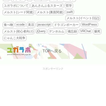
ユガラボについて
あんさんぶるスターズ
哲学
swift
メルスト(シード関連)
メルスト(裏面関連)
メルスト(イベント日記)
xcode
javascript
WordPress
食べ物
美活
ドラゴンポーカー
jQuery
VRChat
メルスト(初心者向け)
デンホルム
備忘録
爆死
にゃんこ大戦争
TOPへ戻る
スポンサーリンク