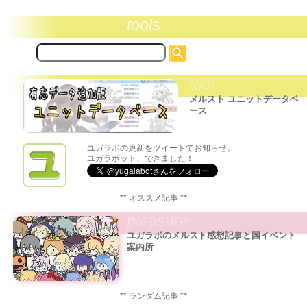
tools
サ
イ
ト
tool
内
検
メルスト ユニットデータベ
索:
ース
ユガラボの更新をツイートでお知らせ。
ユガラボット、できました！
** オススメ記事 **
pleasure
ユガラボのメルスト感想記事と国イベント
案内所
** ランダム記事 **