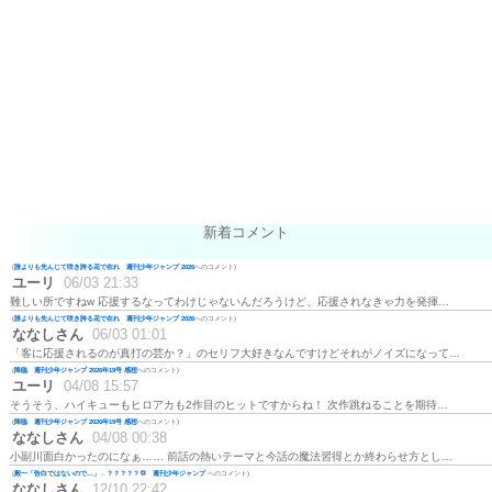
新着コメント
(
誰よりも先んじて咲き誇る花で在れ 週刊少年ジャンプ 2026
へのコメント)
ユーリ
06/03 21:33
難しい所ですねw 応援するなってわけじゃないんだろうけど、応援されなきゃ力を発揮…
(
誰よりも先んじて咲き誇る花で在れ 週刊少年ジャンプ 2026
へのコメント)
ななしさん
06/03 01:01
「客に応援されるのが真打の芸か？」のセリフ大好きなんですけどそれがノイズになって…
(
降臨 週刊少年ジャンプ 2026年19号 感想
へのコメント)
ユーリ
04/08 15:57
そうそう、ハイキューもヒロアカも2作目のヒットですからね！ 次作跳ねることを期待…
(
降臨 週刊少年ジャンプ 2026年19号 感想
へのコメント)
ななしさん
04/08 00:38
小副川面白かったのになぁ…… 前話の熱いテーマと今話の魔法習得とか終わらせ方とし…
(
殿一「告白ではないので…」←？？？？？💢 週刊少年ジャンプ
へのコメント)
ななしさん
12/10 22:42