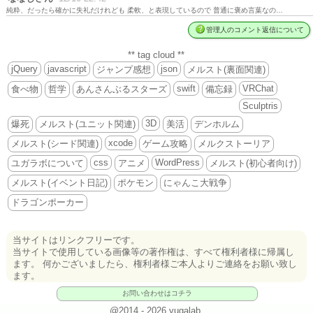
純粋、だったら確かに失礼だけれども 柔軟、と表現しているので 普通に褒め言葉なの…
管理人のコメント返信について
** tag cloud **
jQuery
javascript
json
ジャンプ感想
メルスト(裏面関連)
swift
VRChat
食べ物
哲学
あんさんぶるスターズ
備忘録
Sculptris
3D
爆死
メルスト(ユニット関連)
美活
デンホルム
xcode
メルスト(シード関連)
ゲーム攻略
メルクストーリア
css
WordPress
ユガラボについて
アニメ
メルスト(初心者向け)
メルスト(イベント日記)
ポケモン
にゃんこ大戦争
ドラゴンポーカー
当サイトはリンクフリーです。
当サイトで使用している画像等の著作権は、すべて権利者様に帰属し
ます。 何かございましたら、権利者様ご本人よりご連絡をお願い致し
ます。
お問い合わせはコチラ
@2014 - 2026 yugalab.