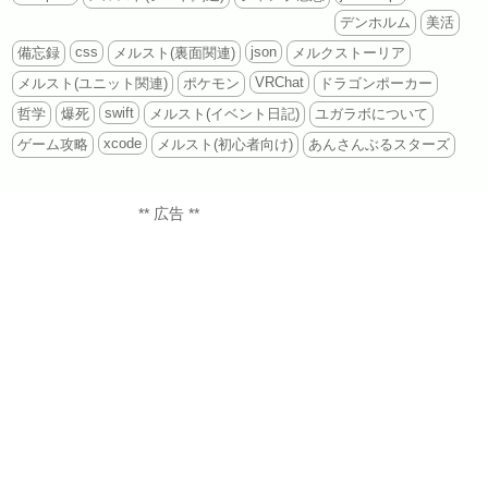
デンホルム
美活
css
json
備忘録
メルスト(裏面関連)
メルクストーリア
VRChat
メルスト(ユニット関連)
ポケモン
ドラゴンポーカー
swift
哲学
爆死
メルスト(イベント日記)
ユガラボについて
xcode
ゲーム攻略
メルスト(初心者向け)
あんさんぶるスターズ
** 広告 **