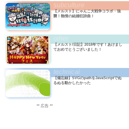
subculture
【メルスト】にゃんこ大戦争コラボ・強
襲！熱情の結婚狂詩曲！
other
【メルスト/日記】2018年です！あけまし
ておめでとうございました！
technical
【備忘録】SVGのpathをJavaScriptでぬ
るぬる動かしたかった
** 広告 **