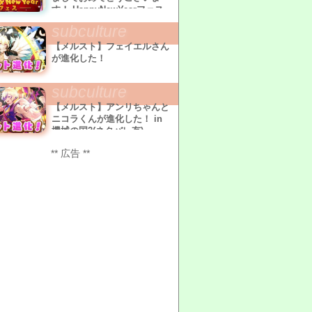
す！ HappyNewYearフェス
引きましたなど
subculture
【メルスト】フェイエルさん
が進化した！
subculture
【メルスト】アンリちゃんと
ニコラくんが進化した！ in
機械の国2(ネタバレ有)
** 広告 **