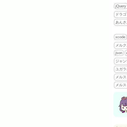
jQuery
ドラゴ
あんさ
xcode
メルク
json
ジャン
ユガラ
メルス
メルス