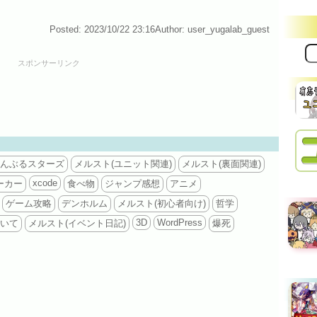
Posted: 2023/10/22 23:16
Author: user_yugalab_guest
サ
イ
スポンサーリンク
ト
内
検
索:
んぶるスターズ
メルスト(ユニット関連)
メルスト(裏面関連)
xcode
ーカー
食べ物
ジャンプ感想
アニメ
ゲーム攻略
デンホルム
メルスト(初心者向け)
哲学
3D
WordPress
いて
メルスト(イベント日記)
爆死