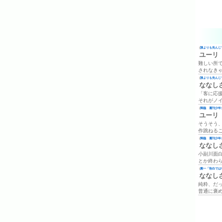
(
誰よりも先んじて
ユーリ
難しい所
されなき
(
誰よりも先んじて
ななし
「客に応
それがノ
(
降臨 週刊少年ジ
ユーリ
そうそう
作跳ねる
(
降臨 週刊少年ジ
ななし
小副川面
とか終わ
(
殿一「告白では
ななし
純粋、だ
普通に褒