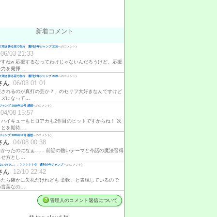
新着コメント
咲き誇る花で在れ 週刊少年ジャンプ 2026
へのコメント)
06/03 21:33
ですねw 応援するなってわけじゃないんだろうけど、応援
ゃ力を発揮…
咲き誇る花で在れ 週刊少年ジャンプ 2026
へのコメント)
さん
06/03 01:01
援されるのが真打の芸か？」のセリフ大好きなんですけど
イズになって…
ャンプ 2026年19号 感想
へのコメント)
04/08 15:57
、ハイキューもヒロアカも2作目のヒットですからね！ 次
ことを期待…
ャンプ 2026年19号 感想
へのコメント)
さん
04/08 00:38
白かったのになぁ…… 前話の熱いテーマと今話の魔法習得
らせ方とし…
ないので…」←？？？？？💢 週刊少年ジャンプ
へのコメント)
さん
12/10 22:42
ったら確かに失礼だけれども 柔軟、と表現しているので
め言葉なの…
管理人のコメント返信について