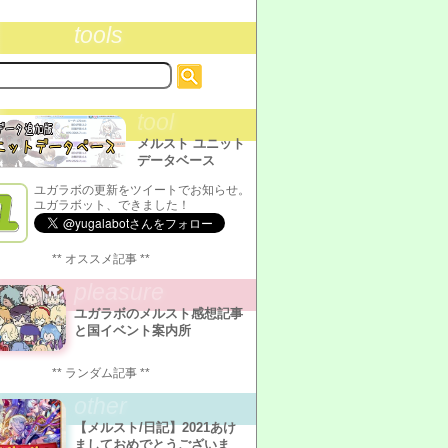
tools
tool
メルスト ユニット
データベース
ユガラボの更新をツイートでお知らせ。
ユガラボット、できました！
** オススメ記事 **
pleasure
ユガラボのメルスト感想記事
と国イベント案内所
** ランダム記事 **
other
【メルスト/日記】2021あけ
ましておめでとうございま