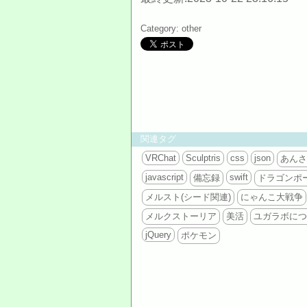
Category: other
関連タグ
VRChat
Sculptris
css
json
あんさ
javascript
swift
備忘録
ドラゴンポ
メルスト(シード関連)
にゃんこ大戦争
メルクストーリア
美活
ユガラボにつ
jQuery
ポケモン