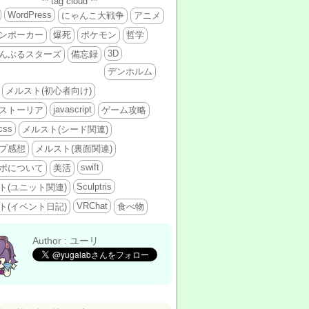
** tag cloud **
WordPress
にゃんこ大戦争
アニメ
ンポーカー
爆死
ポケモン
哲学
3D
んぶるスターズ
備忘録
デンホルム
メルスト(初心者向け)
javascript
ストーリア
ゲーム攻略
css
メルスト(シード関連)
プ感想
メルスト(裏面関連)
swift
ボについて
美活
Sculptris
ト(ユニット関連)
VRChat
ト(イベント日記)
食べ物
Author : ユーリ