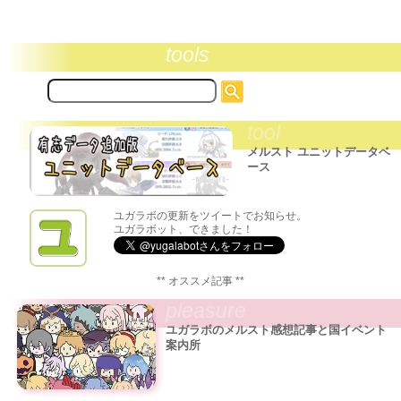
tools
サ
イ
ト
tool
内
検
メルスト ユニットデータベ
索:
ース
ユガラボの更新をツイートでお知らせ。
ユガラボット、できました！
** オススメ記事 **
pleasure
ユガラボのメルスト感想記事と国イベント
案内所