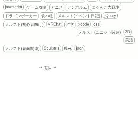
javascript
ゲーム攻略
アニメ
デンホルム
にゃんこ大戦争
jQuery
ドラゴンポーカー
食べ物
メルスト(イベント日記)
VRChat
xcode
css
メルスト(初心者向け)
哲学
3D
メルスト(ユニット関連)
美活
Sculptris
json
メルスト(裏面関連)
爆死
** 広告 **