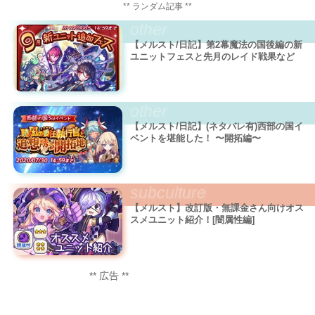
** ランダム記事 **
other
【メルスト/日記】第2幕魔法の国後編の新
ユニットフェスと先月のレイド戦果など
other
【メルスト/日記】(ネタバレ有)西部の国イ
ベントを堪能した！ 〜開拓編〜
subculture
【メルスト】改訂版・無課金さん向けオス
スメユニット紹介！[闇属性編]
** 広告 **