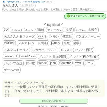
(
殿一「告白ではないので…」←？？？？？💢 週刊少年ジャンプ
へのコメント)
ななしさん
12/10 22:42
純粋、だったら確かに失礼だけれども 柔軟、と表現しているので 普通に褒め言葉なの…
管理人のコメント返信について
** tag cloud **
3D
メルスト(ユニット関連)
デンホルム
美活
にゃんこ大戦争
css
あんさんぶるスターズ
ポケモン
備忘録
ドラゴンポーカー
VRChat
jQuery
メルスト(シード関連)
爆死
哲学
メルクストーリア
ユガラボについて
メルスト(イベント日記)
javascript
WordPress
メルスト(裏面関連)
メルスト(初心者向け)
xcode
json
Sculptris
swift
ジャンプ感想
食べ物
アニメ
ゲーム攻略
当サイトはリンクフリーです。
当サイトで使用している画像等の著作権は、すべて権利者様に帰属し
ます。 何かございましたら、権利者様ご本人よりご連絡をお願い致し
ます。
お問い合わせはコチラ
@2014 - 2026 yugalab.