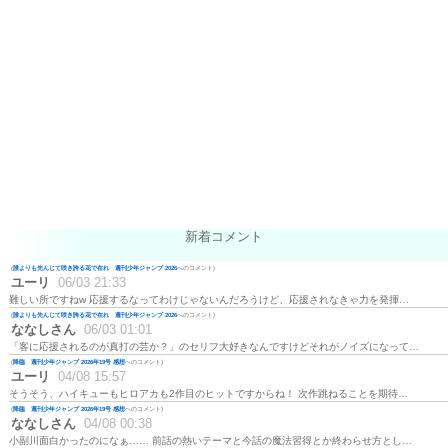
新着コメント
(
誰よりも先んじて咲き誇る花で在れ 週刊少年ジャンプ 2026
へのコメント)
ユーリ
06/03 21:33
難しい所ですねw 応援するなってわけじゃないんだろうけど、応援されなきゃ力を発揮…
(
誰よりも先んじて咲き誇る花で在れ 週刊少年ジャンプ 2026
へのコメント)
ななしさん
06/03 01:01
「客に応援されるのが真打の芸か？」のセリフ大好きなんですけどそれがノイズになって…
(
降臨 週刊少年ジャンプ 2026年19号 感想
へのコメント)
ユーリ
04/08 15:57
そうそう、ハイキューもヒロアカも2作目のヒットですからね！ 次作跳ねることを期待…
(
降臨 週刊少年ジャンプ 2026年19号 感想
へのコメント)
ななしさん
04/08 00:38
小副川面白かったのになぁ…… 前話の熱いテーマと今話の魔法習得とか終わらせ方とし…