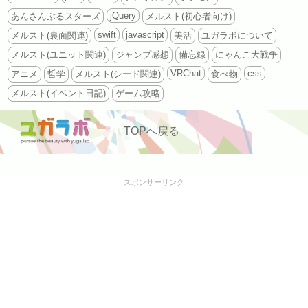
jQuery
あんさんぶるスターズ
メルスト(初心者向け)
swift
javascript
メルスト(裏面関連)
美活
ユガラボについて
メルスト(ユニット関連)
ジャンプ感想
備忘録
にゃんこ大戦争
VRChat
css
アニメ
哲学
メルスト(シード関連)
食べ物
メルスト(イベント日記)
ゲーム攻略
TOPへ戻る
スポンサーリンク