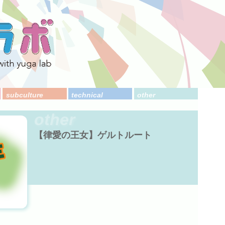
subculture
technical
other
other
【律愛の王女】ゲルトルート