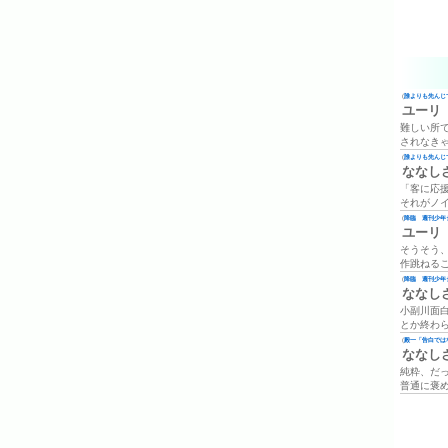
(
誰よりも先んじて
ユーリ
難しい所
されなき
(
誰よりも先んじて
ななし
「客に応
それがノ
(
降臨 週刊少年ジ
ユーリ
そうそう
作跳ねる
(
降臨 週刊少年ジ
ななし
小副川面
とか終わ
(
殿一「告白では
ななし
純粋、だ
普通に褒