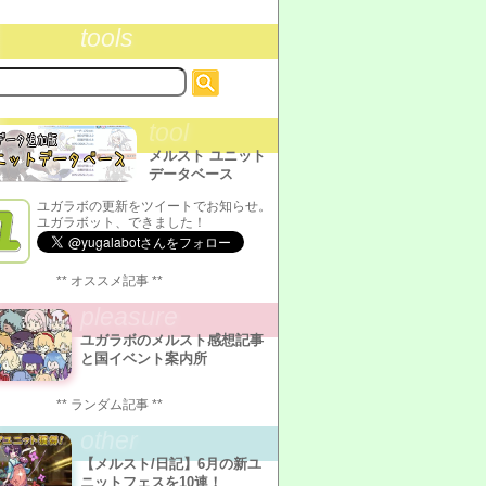
tools
tool
メルスト ユニット
データベース
ユガラボの更新をツイートでお知らせ。
ユガラボット、できました！
** オススメ記事 **
pleasure
ユガラボのメルスト感想記事
と国イベント案内所
** ランダム記事 **
other
【メルスト/日記】6月の新ユ
ニットフェスを10連！