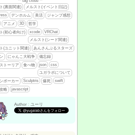
** tag cloud **
ト(裏面関連)
メルスト(イベント日記)
ress
デンホルム
美活
ジャンプ感想
3D
アニメ
哲学
xcode
VRChat
ト(初心者向け)
メルスト(シード関連)
ト(ユニット関連)
あんさんぶるスターズ
ン
にゃんこ大戦争
備忘録
json
css
ストーリア
食べ物
ユガラボについて
Sculptris
swift
ンポーカー
爆死
javascript
攻略
Author : ユーリ