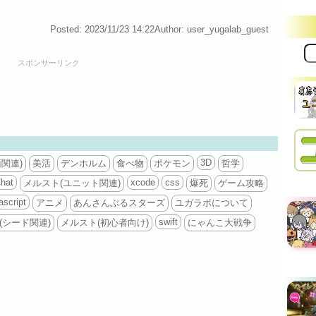
Posted: 2023/11/23 14:22
Author: user_yugalab_guest
サ
イ
スポンサーリンク
ト
内
検
索:
3D
関連)
美活
デンホルム
食べ物
ポケモン
哲学
hat
xcode
css
メルスト(ユニット関連)
爆死
ゲーム攻略
ascript
アニメ
あんさんぶるスターズ
ユガラボについて
swift
(シード関連)
メルスト(初心者向け)
にゃんこ大戦争