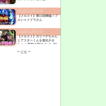
subculture
【メルスト】第11回降臨！プ
ルシャメドラさん
subculture
【メルスト】カリーナちゃん
とアスターくんを進化させ
た！ in西部の国(ネタバレ有)
** 広告 **