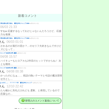
新着コメント
咲き誇る花で在れ 週刊少年ジャンプ 2026
へのコメント)
06/03 21:33
ですねw 応援するなってわけじゃないんだろうけど、応援
ゃ力を発揮…
咲き誇る花で在れ 週刊少年ジャンプ 2026
へのコメント)
さん
06/03 01:01
援されるのが真打の芸か？」のセリフ大好きなんですけど
イズになって…
ャンプ 2026年19号 感想
へのコメント)
04/08 15:57
、ハイキューもヒロアカも2作目のヒットですからね！ 次
ことを期待…
ャンプ 2026年19号 感想
へのコメント)
さん
04/08 00:38
白かったのになぁ…… 前話の熱いテーマと今話の魔法習得
らせ方とし…
ないので…」←？？？？？💢 週刊少年ジャンプ
へのコメント)
さん
12/10 22:42
ったら確かに失礼だけれども 柔軟、と表現しているので
め言葉なの…
管理人のコメント返信について