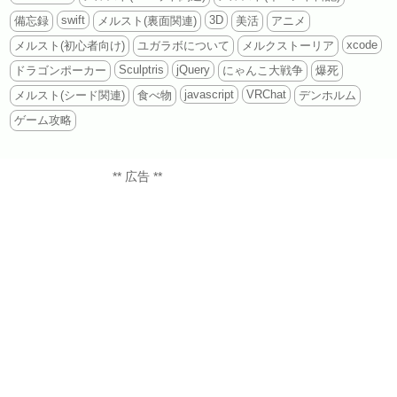
swift
3D
備忘録
メルスト(裏面関連)
美活
アニメ
xcode
メルスト(初心者向け)
ユガラボについて
メルクストーリア
Sculptris
jQuery
ドラゴンポーカー
にゃんこ大戦争
爆死
javascript
VRChat
メルスト(シード関連)
食べ物
デンホルム
ゲーム攻略
** 広告 **