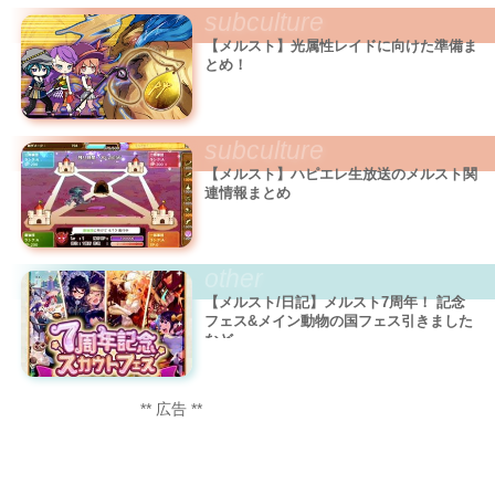
subculture
【メルスト】光属性レイドに向けた準備ま
とめ！
subculture
【メルスト】ハピエレ生放送のメルスト関
連情報まとめ
other
【メルスト/日記】メルスト7周年！ 記念
フェス&メイン動物の国フェス引きました
など
** 広告 **