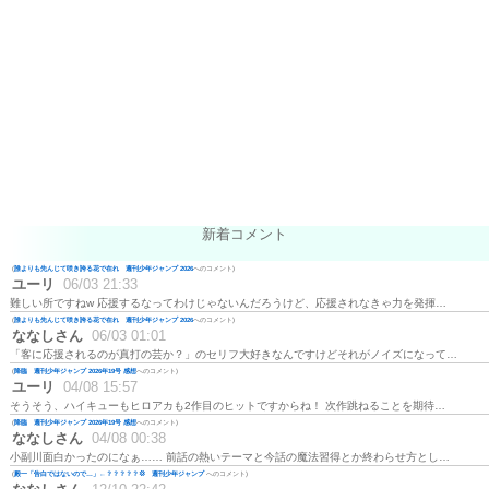
新着コメント
(
誰よりも先んじて咲き誇る花で在れ 週刊少年ジャンプ 2026
へのコメント)
ユーリ
06/03 21:33
難しい所ですねw 応援するなってわけじゃないんだろうけど、応援されなきゃ力を発揮…
(
誰よりも先んじて咲き誇る花で在れ 週刊少年ジャンプ 2026
へのコメント)
ななしさん
06/03 01:01
「客に応援されるのが真打の芸か？」のセリフ大好きなんですけどそれがノイズになって…
(
降臨 週刊少年ジャンプ 2026年19号 感想
へのコメント)
ユーリ
04/08 15:57
そうそう、ハイキューもヒロアカも2作目のヒットですからね！ 次作跳ねることを期待…
(
降臨 週刊少年ジャンプ 2026年19号 感想
へのコメント)
ななしさん
04/08 00:38
小副川面白かったのになぁ…… 前話の熱いテーマと今話の魔法習得とか終わらせ方とし…
(
殿一「告白ではないので…」←？？？？？💢 週刊少年ジャンプ
へのコメント)