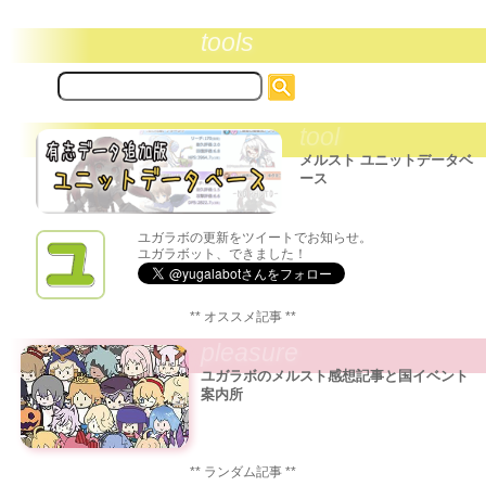
tools
サ
イ
ト
tool
内
検
メルスト ユニットデータベ
索:
ース
ユガラボの更新をツイートでお知らせ。
ユガラボット、できました！
** オススメ記事 **
pleasure
ユガラボのメルスト感想記事と国イベント
案内所
** ランダム記事 **